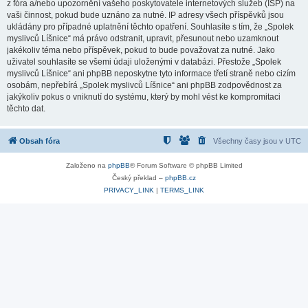
z fóra a/nebo upozornění vašeho poskytovatele internetových služeb (ISP) na
vaši činnost, pokud bude uznáno za nutné. IP adresy všech příspěvků jsou
ukládány pro případné uplatnění těchto opatření. Souhlasíte s tím, že „Spolek
myslivců Líšnice“ má právo odstranit, upravit, přesunout nebo uzamknout
jakékoliv téma nebo příspěvek, pokud to bude považovat za nutné. Jako
uživatel souhlasíte se všemi údaji uloženými v databázi. Přestože „Spolek
myslivců Líšnice“ ani phpBB neposkytne tyto informace třetí straně nebo cizím
osobám, nepřebírá „Spolek myslivců Líšnice“ ani phpBB zodpovědnost za
jakýkoliv pokus o vniknutí do systému, který by mohl vést ke kompromitaci
těchto dat.
Obsah fóra
Všechny časy jsou v
UTC
Založeno na
phpBB
® Forum Software © phpBB Limited
Český překlad –
phpBB.cz
PRIVACY_LINK
|
TERMS_LINK