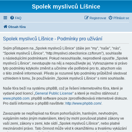
Spolek myslivců Líšnice
FAQ
Registrovat
Přihlásit se
Obsah fóra
Spolek myslivců Líšnice - Podmínky pro užívání
Svým přístupem na „Spolek myslivců Líšnice“ (dále jen “my”, “naše”, “nás”,
“Spolek myslivců Líšnice”, “http://myslivci.obeclisnice.cz/forum”), souhlasíte
s následujícími podmínkami. Pokud nesouhlasíte, neprodleně opusťte „Spolek
myslivců Líšnice“, nevstupujte na něj a nepoužívejte jej. Vyhrazujeme si právo
tyto podmínky kdykoliv změnit a učiníme vše potřebné pro to, abychom vás
o této změně informovali. Přesto je rozumné tyto podmínky průběžně sledovat
vzhledem k tomu, že používáním „Spolek myslivců Líšnice“ s nimi souhlasíte.
Naše fóra beží na systému phpBB, což je řešení internetového fóra, které je
vydané pod licencí „
General Public License
“ a které je možno stáhnout z
www.phpbb.com
. phpBB software pouze zprostředkovává internetové diskuze.
Pro další informace o phpBB navštivte:
http://www.phpbb.com/
.
Zavazujete se nepřispívat na fórum pohoršujícím, hanlivým, nevhodným,
vulgárním nebo jiným materiálem, který by mohl porušovat platné zákony ve
vaší zemi, zákony v zemi, kde sídlí „Spolek myslivců Líšnice“, nebo platné
mezinárodní právo. Tato činnost může vést k okamžitému a trvalému vykázání