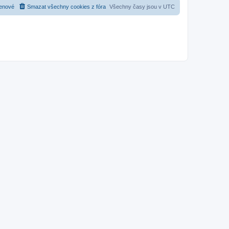
enové
Smazat všechny cookies z fóra
Všechny časy jsou v
UTC