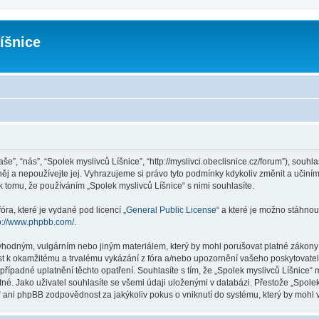
íšnice
še”, “nás”, “Spolek myslivců Líšnice”, “http://myslivci.obeclisnice.cz/forum”), souh
ěj a nepoužívejte jej. Vyhrazujeme si právo tyto podmínky kdykoliv změnit a učiní
tomu, že používáním „Spolek myslivců Líšnice“ s nimi souhlasíte.
ra, které je vydané pod licencí „
General Public License
“ a které je možno stáhnou
p://www.phpbb.com/
.
vhodným, vulgárním nebo jiným materiálem, který by mohl porušovat platné zákony v
st k okamžitému a trvalému vykázání z fóra a/nebo upozornění vašeho poskytovatel
řípadné uplatnění těchto opatření. Souhlasíte s tím, že „Spolek myslivců Líšnice“
é. Jako uživatel souhlasíte se všemi údaji uloženými v databázi. Přestože „Spolek
 ani phpBB zodpovědnost za jakýkoliv pokus o vniknutí do systému, který by mohl v