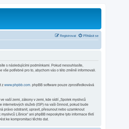
Registrovat
Přihlásit se
lasíte s následujícími podmínkami. Pokud nesouhlasíte,
me vše potřebné pro to, abychom vás o této změně informovali.
t z
www.phpbb.com
. phpBB software pouze zprostředkovává
e vaší zemi, zákony v zemi, kde sídlí „Spolek myslivců
e internetových služeb (ISP) na vaši činnost, pokud bude
 má právo odstranit, upravit, přesunout nebo uzamknout
 myslivců Líšnice“ ani phpBB neposkytne tyto informace třetí
ést ke kompromitaci těchto dat.