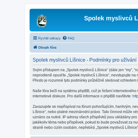
Spolek myslivců L
Rychlé odkazy
FAQ
Obsah fóra
Spolek myslivců Líšnice - Podmínky pro užívání
Svým přístupem na „Spolek myslivců Líšnice“ (dále jen “my”, “na
neprodleně opusťte „Spolek myslivců Líšnice“, nevstupujte na n
Přesto je rozumné tyto podmínky průběžně sledovat vzhledem k 
Naše fóra beží na systému phpBB, což je řešení internetového fó
internetové diskuze. Pro další informace o phpBB navštivte:
htt
Zavazujete se nepřispívat na fórum pohoršujícím, hanlivým, ne
Líšnice“, nebo platné mezinárodní právo. Tato činnost může vé
uznáno za nutné. IP adresy všech příspěvků jsou ukládány pro p
jakékoliv téma nebo příspěvek, pokud to bude považovat za nutn
straně nebo cizím osobám, nepřebírá „Spolek myslivců Líšnice“