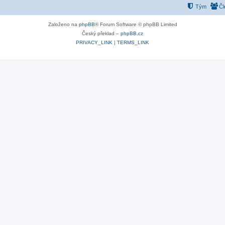
Tým
Čl
Založeno na
phpBB
® Forum Software © phpBB Limited
Český překlad –
phpBB.cz
PRIVACY_LINK
|
TERMS_LINK