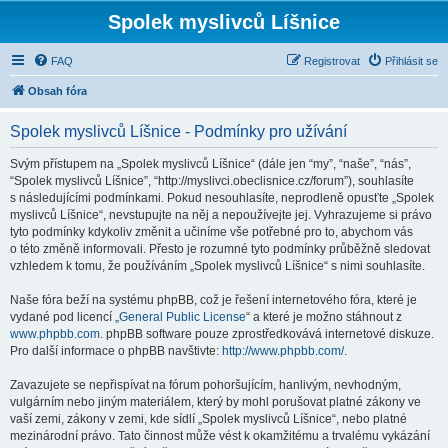
Spolek myslivců Líšnice
FAQ
Registrovat
Přihlásit se
Obsah fóra
Spolek myslivců Líšnice - Podmínky pro užívání
Svým přístupem na „Spolek myslivců Líšnice“ (dále jen “my”, “naše”, “nás”,
“Spolek myslivců Líšnice”, “http://myslivci.obeclisnice.cz/forum”), souhlasíte
s následujícími podmínkami. Pokud nesouhlasíte, neprodleně opusťte „Spolek
myslivců Líšnice“, nevstupujte na něj a nepoužívejte jej. Vyhrazujeme si právo
tyto podmínky kdykoliv změnit a učiníme vše potřebné pro to, abychom vás
o této změně informovali. Přesto je rozumné tyto podmínky průběžně sledovat
vzhledem k tomu, že používáním „Spolek myslivců Líšnice“ s nimi souhlasíte.
Naše fóra beží na systému phpBB, což je řešení internetového fóra, které je
vydané pod licencí „
General Public License
“ a které je možno stáhnout z
www.phpbb.com
. phpBB software pouze zprostředkovává internetové diskuze.
Pro další informace o phpBB navštivte:
http://www.phpbb.com/
.
Zavazujete se nepřispívat na fórum pohoršujícím, hanlivým, nevhodným,
vulgárním nebo jiným materiálem, který by mohl porušovat platné zákony ve
vaší zemi, zákony v zemi, kde sídlí „Spolek myslivců Líšnice“, nebo platné
mezinárodní právo. Tato činnost může vést k okamžitému a trvalému vykázání