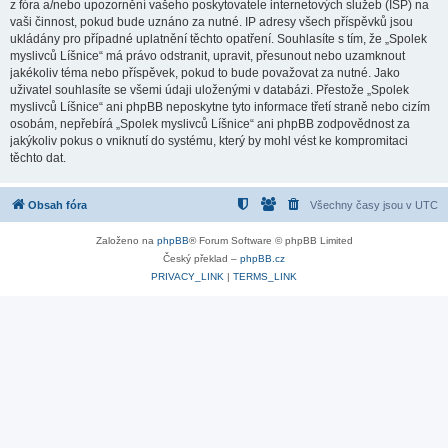
z fóra a/nebo upozornění vašeho poskytovatele internetových služeb (ISP) na
vaši činnost, pokud bude uznáno za nutné. IP adresy všech příspěvků jsou
ukládány pro případné uplatnění těchto opatření. Souhlasíte s tím, že „Spolek
myslivců Líšnice“ má právo odstranit, upravit, přesunout nebo uzamknout
jakékoliv téma nebo příspěvek, pokud to bude považovat za nutné. Jako
uživatel souhlasíte se všemi údaji uloženými v databázi. Přestože „Spolek
myslivců Líšnice“ ani phpBB neposkytne tyto informace třetí straně nebo cizím
osobám, nepřebírá „Spolek myslivců Líšnice“ ani phpBB zodpovědnost za
jakýkoliv pokus o vniknutí do systému, který by mohl vést ke kompromitaci
těchto dat.
Obsah fóra
Všechny časy jsou v
UTC
Založeno na
phpBB
® Forum Software © phpBB Limited
Český překlad –
phpBB.cz
PRIVACY_LINK
|
TERMS_LINK