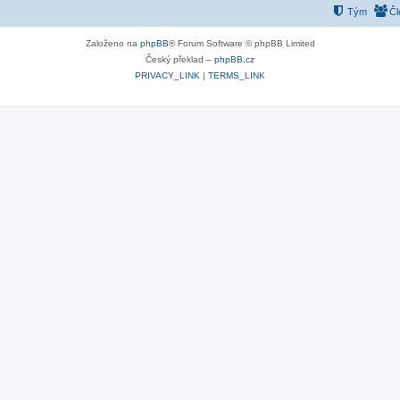
Tým
Čl
Založeno na
phpBB
® Forum Software © phpBB Limited
Český překlad –
phpBB.cz
PRIVACY_LINK
|
TERMS_LINK