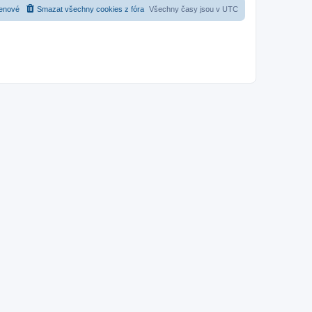
enové
Smazat všechny cookies z fóra
Všechny časy jsou v
UTC