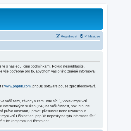
Registrovat
Přihlásit se
lasíte s následujícími podmínkami. Pokud nesouhlasíte,
me vše potřebné pro to, abychom vás o této změně informovali.
t z
www.phpbb.com
. phpBB software pouze zprostředkovává
e vaší zemi, zákony v zemi, kde sídlí „Spolek myslivců
e internetových služeb (ISP) na vaši činnost, pokud bude
 má právo odstranit, upravit, přesunout nebo uzamknout
 myslivců Líšnice“ ani phpBB neposkytne tyto informace třetí
ést ke kompromitaci těchto dat.