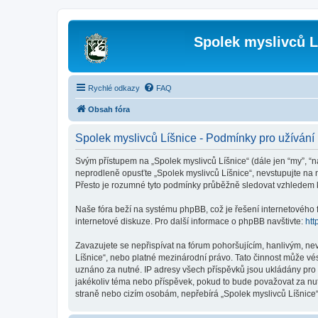
Spolek myslivců L
Rychlé odkazy
FAQ
Obsah fóra
Spolek myslivců Líšnice - Podmínky pro užívání
Svým přístupem na „Spolek myslivců Líšnice“ (dále jen “my”, “na
neprodleně opusťte „Spolek myslivců Líšnice“, nevstupujte na n
Přesto je rozumné tyto podmínky průběžně sledovat vzhledem k 
Naše fóra beží na systému phpBB, což je řešení internetového fó
internetové diskuze. Pro další informace o phpBB navštivte:
htt
Zavazujete se nepřispívat na fórum pohoršujícím, hanlivým, ne
Líšnice“, nebo platné mezinárodní právo. Tato činnost může vé
uznáno za nutné. IP adresy všech příspěvků jsou ukládány pro p
jakékoliv téma nebo příspěvek, pokud to bude považovat za nutn
straně nebo cizím osobám, nepřebírá „Spolek myslivců Líšnice“