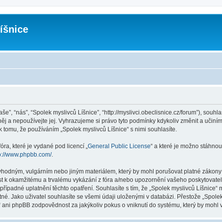
íšnice
še”, “nás”, “Spolek myslivců Líšnice”, “http://myslivci.obeclisnice.cz/forum”), souh
ěj a nepoužívejte jej. Vyhrazujeme si právo tyto podmínky kdykoliv změnit a učiní
tomu, že používáním „Spolek myslivců Líšnice“ s nimi souhlasíte.
ra, které je vydané pod licencí „
General Public License
“ a které je možno stáhnou
p://www.phpbb.com/
.
vhodným, vulgárním nebo jiným materiálem, který by mohl porušovat platné zákony v
st k okamžitému a trvalému vykázání z fóra a/nebo upozornění vašeho poskytovatel
řípadné uplatnění těchto opatření. Souhlasíte s tím, že „Spolek myslivců Líšnice“
é. Jako uživatel souhlasíte se všemi údaji uloženými v databázi. Přestože „Spolek
 ani phpBB zodpovědnost za jakýkoliv pokus o vniknutí do systému, který by mohl v