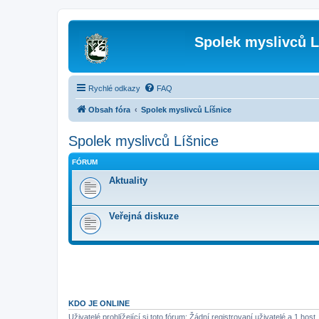
Spolek myslivců L
Rychlé odkazy
FAQ
Obsah fóra
Spolek myslivců Líšnice
Spolek myslivců Líšnice
FÓRUM
Aktuality
Veřejná diskuze
KDO JE ONLINE
Uživatelé prohlížející si toto fórum: Žádní registrovaní uživatelé a 1 host