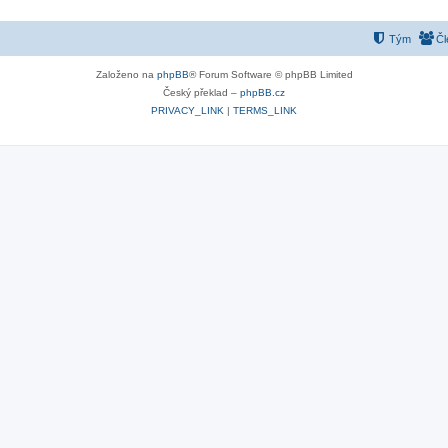
Tým
Čl
Založeno na
phpBB
® Forum Software © phpBB Limited
Český překlad –
phpBB.cz
PRIVACY_LINK
|
TERMS_LINK