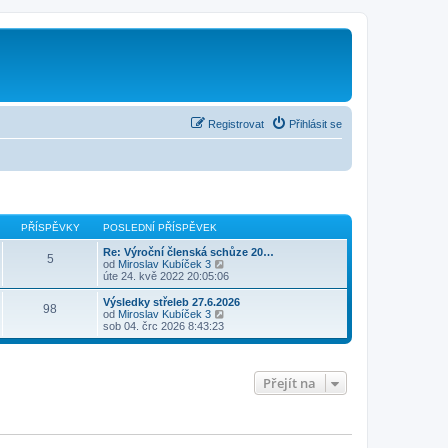
Registrovat
Přihlásit se
PŘÍSPĚVKY
POSLEDNÍ PŘÍSPĚVEK
Re: Výroční členská schůze 20…
5
Z
od
Miroslav Kubíček 3
o
úte 24. kvě 2022 20:05:06
b
r
Výsledky střeleb 27.6.2026
98
a
Z
od
Miroslav Kubíček 3
z
o
sob 04. črc 2026 8:43:23
i
b
t
r
p
a
o
z
Přejít na
s
i
l
t
e
p
d
o
n
s
í
l