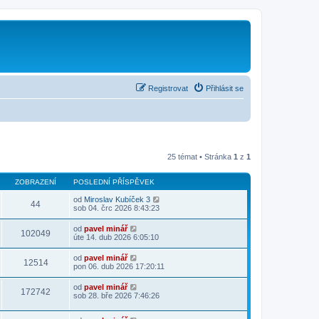
Registrovat
Přihlásit se
25 témat • Stránka
1
z
1
ZOBRAZENÍ
POSLEDNÍ PŘÍSPĚVEK
od
Miroslav Kubíček 3
44
sob 04. črc 2026 8:43:23
od
pavel minář
102049
úte 14. dub 2026 6:05:10
od
pavel minář
12514
pon 06. dub 2026 17:20:11
od
pavel minář
172742
sob 28. bře 2026 7:46:26