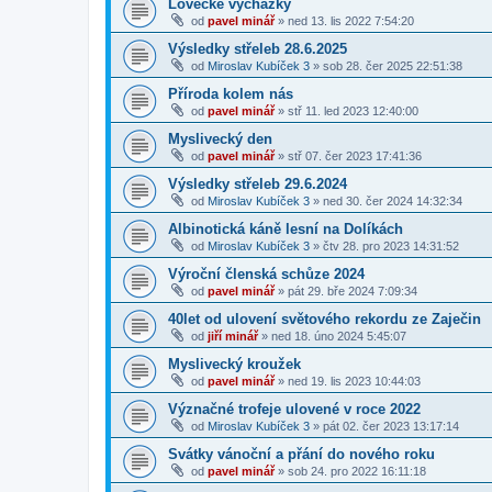
Lovecké vycházky
od
pavel minář
»
ned 13. lis 2022 7:54:20
Výsledky střeleb 28.6.2025
od
Miroslav Kubíček 3
»
sob 28. čer 2025 22:51:38
Příroda kolem nás
od
pavel minář
»
stř 11. led 2023 12:40:00
Myslivecký den
od
pavel minář
»
stř 07. čer 2023 17:41:36
Výsledky střeleb 29.6.2024
od
Miroslav Kubíček 3
»
ned 30. čer 2024 14:32:34
Albinotická káně lesní na Dolíkách
od
Miroslav Kubíček 3
»
čtv 28. pro 2023 14:31:52
Výroční členská schůze 2024
od
pavel minář
»
pát 29. bře 2024 7:09:34
40let od ulovení světového rekordu ze Zaječin
od
jiří minář
»
ned 18. úno 2024 5:45:07
Myslivecký kroužek
od
pavel minář
»
ned 19. lis 2023 10:44:03
Význačné trofeje ulovené v roce 2022
od
Miroslav Kubíček 3
»
pát 02. čer 2023 13:17:14
Svátky vánoční a přání do nového roku
od
pavel minář
»
sob 24. pro 2022 16:11:18