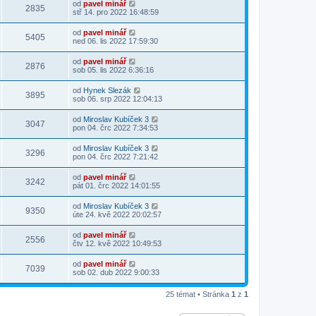
od
pavel minář
2835
stř 14. pro 2022 16:48:59
od
pavel minář
5405
ned 06. lis 2022 17:59:30
od
pavel minář
2876
sob 05. lis 2022 6:36:16
od
Hynek Slezák
3895
sob 06. srp 2022 12:04:13
od
Miroslav Kubíček 3
3047
pon 04. črc 2022 7:34:53
od
Miroslav Kubíček 3
3296
pon 04. črc 2022 7:21:42
od
pavel minář
3242
pát 01. črc 2022 14:01:55
od
Miroslav Kubíček 3
9350
úte 24. kvě 2022 20:02:57
od
pavel minář
2556
čtv 12. kvě 2022 10:49:53
od
pavel minář
7039
sob 02. dub 2022 9:00:33
25 témat • Stránka
1
z
1