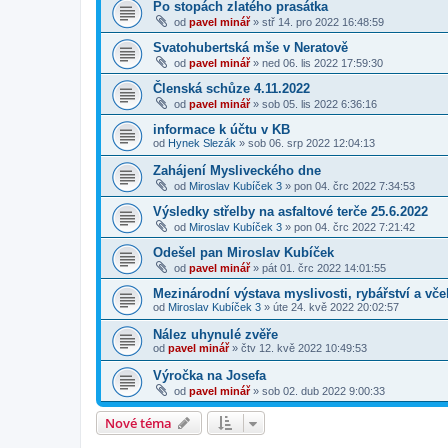
Po stopách zlatého prasátka
od
pavel minář
»
stř 14. pro 2022 16:48:59
Svatohubertská mše v Neratově
od
pavel minář
»
ned 06. lis 2022 17:59:30
Členská schůze 4.11.2022
od
pavel minář
»
sob 05. lis 2022 6:36:16
informace k účtu v KB
od
Hynek Slezák
»
sob 06. srp 2022 12:04:13
Zahájení Mysliveckého dne
od
Miroslav Kubíček 3
»
pon 04. črc 2022 7:34:53
Výsledky střelby na asfaltové terče 25.6.2022
od
Miroslav Kubíček 3
»
pon 04. črc 2022 7:21:42
Odešel pan Miroslav Kubíček
od
pavel minář
»
pát 01. črc 2022 14:01:55
Mezinárodní výstava myslivosti, rybářství a vče
od
Miroslav Kubíček 3
»
úte 24. kvě 2022 20:02:57
Nález uhynulé zvěře
od
pavel minář
»
čtv 12. kvě 2022 10:49:53
Výročka na Josefa
od
pavel minář
»
sob 02. dub 2022 9:00:33
Nové téma