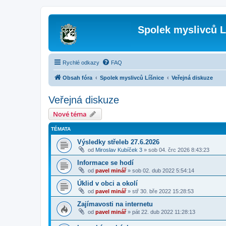
Spolek myslivců L
Rychlé odkazy
FAQ
Obsah fóra
Spolek myslivců Líšnice
Veřejná diskuze
Veřejná diskuze
Nové téma
TÉMATA
Výsledky střeleb 27.6.2026
od
Miroslav Kubíček 3
»
sob 04. črc 2026 8:43:23
Informace se hodí
od
pavel minář
»
sob 02. dub 2022 5:54:14
Úklid v obci a okolí
od
pavel minář
»
stř 30. bře 2022 15:28:53
Zajímavosti na internetu
od
pavel minář
»
pát 22. dub 2022 11:28:13