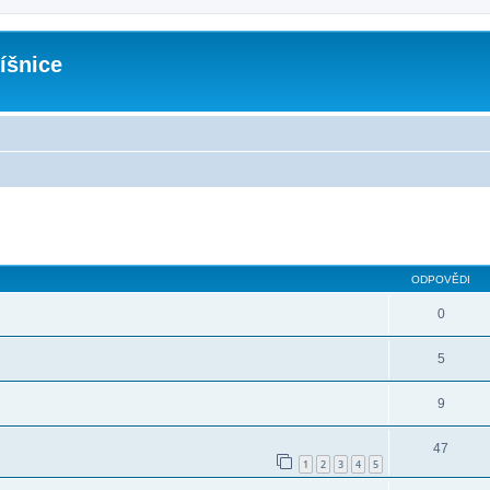
íšnice
ODPOVĚDI
0
5
9
47
1
2
3
4
5