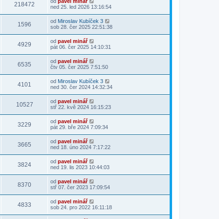
od
pavel minář
218472
ned 25. led 2026 13:16:54
od
Miroslav Kubíček 3
1596
sob 28. čer 2025 22:51:38
od
pavel minář
4929
pát 06. čer 2025 14:10:31
od
pavel minář
6535
čtv 05. čer 2025 7:51:50
od
Miroslav Kubíček 3
4101
ned 30. čer 2024 14:32:34
od
pavel minář
10527
stř 22. kvě 2024 16:15:23
od
pavel minář
3229
pát 29. bře 2024 7:09:34
od
pavel minář
3665
ned 18. úno 2024 7:17:22
od
pavel minář
3824
ned 19. lis 2023 10:44:03
od
pavel minář
8370
stř 07. čer 2023 17:09:54
od
pavel minář
4833
sob 24. pro 2022 16:11:18