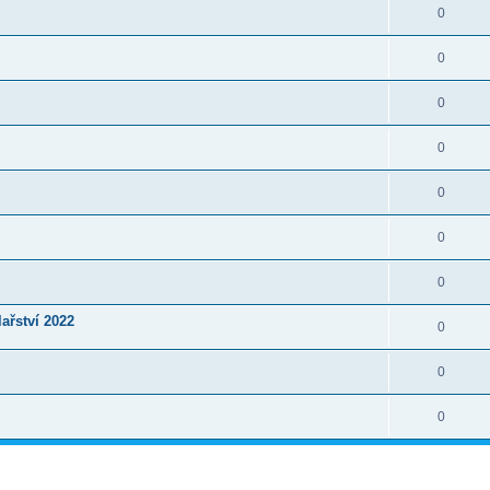
0
0
0
0
0
0
0
lařství 2022
0
0
0