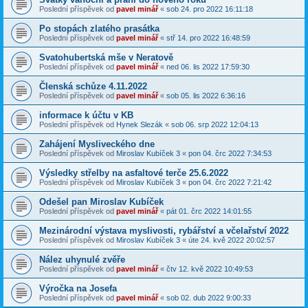
Poslední příspěvek od
pavel minář
«
sob 24. pro 2022 16:11:18
Po stopách zlatého prasátka
Poslední příspěvek od
pavel minář
«
stř 14. pro 2022 16:48:59
Svatohubertská mše v Neratově
Poslední příspěvek od
pavel minář
«
ned 06. lis 2022 17:59:30
Členská schůze 4.11.2022
Poslední příspěvek od
pavel minář
«
sob 05. lis 2022 6:36:16
informace k účtu v KB
Poslední příspěvek od
Hynek Slezák
«
sob 06. srp 2022 12:04:13
Zahájení Mysliveckého dne
Poslední příspěvek od
Miroslav Kubíček 3
«
pon 04. črc 2022 7:34:53
Výsledky střelby na asfaltové terče 25.6.2022
Poslední příspěvek od
Miroslav Kubíček 3
«
pon 04. črc 2022 7:21:42
Odešel pan Miroslav Kubíček
Poslední příspěvek od
pavel minář
«
pát 01. črc 2022 14:01:55
Mezinárodní výstava myslivosti, rybářství a včelařství 2022
Poslední příspěvek od
Miroslav Kubíček 3
«
úte 24. kvě 2022 20:02:57
Nález uhynulé zvěře
Poslední příspěvek od
pavel minář
«
čtv 12. kvě 2022 10:49:53
Výročka na Josefa
Poslední příspěvek od
pavel minář
«
sob 02. dub 2022 9:00:33