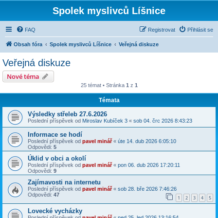
Spolek myslivců Líšnice
FAQ
Registrovat
Přihlásit se
Obsah fóra
Spolek myslivců Líšnice
Veřejná diskuze
Veřejná diskuze
Nové téma
25 témat • Stránka
1
z
1
Témata
Výsledky střeleb 27.6.2026
Poslední příspěvek od
Miroslav Kubíček 3
«
sob 04. črc 2026 8:43:23
Informace se hodí
Poslední příspěvek od
pavel minář
«
úte 14. dub 2026 6:05:10
Odpovědi:
5
Úklid v obci a okolí
Poslední příspěvek od
pavel minář
«
pon 06. dub 2026 17:20:11
Odpovědi:
9
Zajímavosti na internetu
Poslední příspěvek od
pavel minář
«
sob 28. bře 2026 7:46:26
Odpovědi:
47
1
2
3
4
5
Lovecké vycházky
Poslední příspěvek od
pavel minář
«
ned 25. led 2026 13:16:54