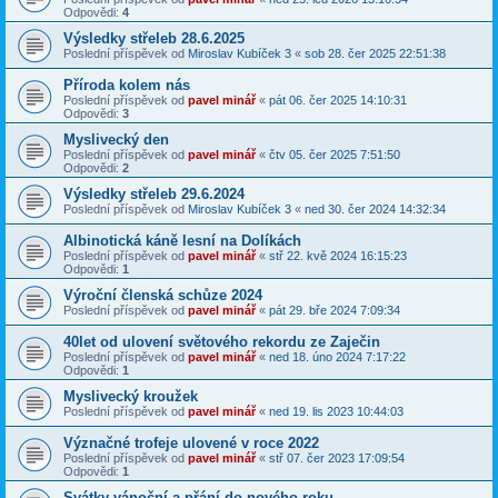
Odpovědi:
4
Výsledky střeleb 28.6.2025
Poslední příspěvek od
Miroslav Kubíček 3
«
sob 28. čer 2025 22:51:38
Příroda kolem nás
Poslední příspěvek od
pavel minář
«
pát 06. čer 2025 14:10:31
Odpovědi:
3
Myslivecký den
Poslední příspěvek od
pavel minář
«
čtv 05. čer 2025 7:51:50
Odpovědi:
2
Výsledky střeleb 29.6.2024
Poslední příspěvek od
Miroslav Kubíček 3
«
ned 30. čer 2024 14:32:34
Albinotická káně lesní na Dolíkách
Poslední příspěvek od
pavel minář
«
stř 22. kvě 2024 16:15:23
Odpovědi:
1
Výroční členská schůze 2024
Poslední příspěvek od
pavel minář
«
pát 29. bře 2024 7:09:34
40let od ulovení světového rekordu ze Zaječin
Poslední příspěvek od
pavel minář
«
ned 18. úno 2024 7:17:22
Odpovědi:
1
Myslivecký kroužek
Poslední příspěvek od
pavel minář
«
ned 19. lis 2023 10:44:03
Význačné trofeje ulovené v roce 2022
Poslední příspěvek od
pavel minář
«
stř 07. čer 2023 17:09:54
Odpovědi:
1
Svátky vánoční a přání do nového roku