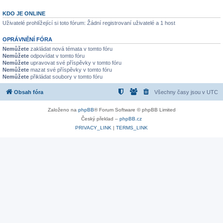
KDO JE ONLINE
Uživatelé prohlížející si toto fórum: Žádní registrovaní uživatelé a 1 host
OPRÁVNĚNÍ FÓRA
Nemůžete
zakládat nová témata v tomto fóru
Nemůžete
odpovídat v tomto fóru
Nemůžete
upravovat své příspěvky v tomto fóru
Nemůžete
mazat své příspěvky v tomto fóru
Nemůžete
přikládat soubory v tomto fóru
Obsah fóra
Všechny časy jsou v
UTC
Založeno na
phpBB
® Forum Software © phpBB Limited
Český překlad –
phpBB.cz
PRIVACY_LINK
|
TERMS_LINK