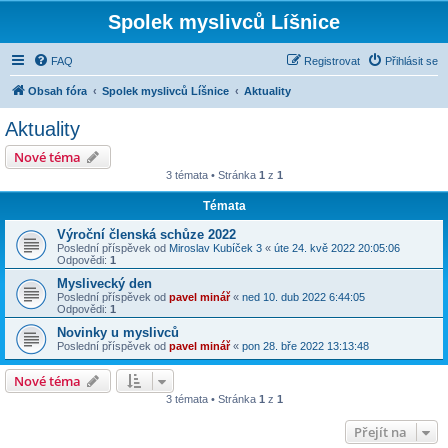
Spolek myslivců Líšnice
FAQ
Registrovat
Přihlásit se
Obsah fóra
Spolek myslivců Líšnice
Aktuality
Aktuality
Nové téma
3 témata • Stránka
1
z
1
Témata
Výroční členská schůze 2022
Poslední příspěvek od
Miroslav Kubíček 3
«
úte 24. kvě 2022 20:05:06
Odpovědi:
1
Myslivecký den
Poslední příspěvek od
pavel minář
«
ned 10. dub 2022 6:44:05
Odpovědi:
1
Novinky u myslivců
Poslední příspěvek od
pavel minář
«
pon 28. bře 2022 13:13:48
Nové téma
3 témata • Stránka
1
z
1
Přejít na