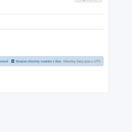
enové
Smazat všechny cookies z fóra
Všechny časy jsou v
UTC