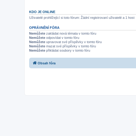
KDO JE ONLINE
Uživatelé prohlížející si toto fórum: Žádní registrovaní uživatelé a 1 host
OPRÁVNĚNÍ FÓRA
Nemůžete
zakládat nová témata v tomto fóru
Nemůžete
odpovídat v tomto fóru
Nemůžete
upravovat své příspěvky v tomto fóru
Nemůžete
mazat své příspěvky v tomto fóru
Nemůžete
přikládat soubory v tomto fóru
Obsah fóra