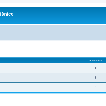
íšnice
ODPOVĚDI
1
1
0