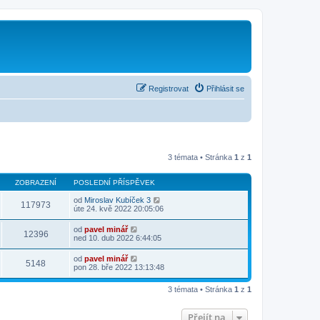
Registrovat
Přihlásit se
3 témata • Stránka
1
z
1
ZOBRAZENÍ
POSLEDNÍ PŘÍSPĚVEK
od
Miroslav Kubíček 3
117973
úte 24. kvě 2022 20:05:06
od
pavel minář
12396
ned 10. dub 2022 6:44:05
od
pavel minář
5148
pon 28. bře 2022 13:13:48
3 témata • Stránka
1
z
1
Přejít na