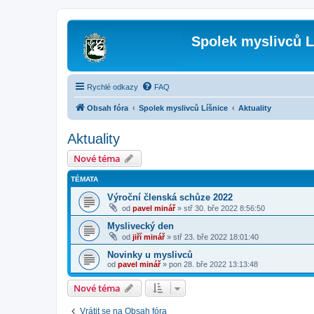
Spolek myslivců L
Rychlé odkazy
FAQ
Obsah fóra
Spolek myslivců Líšnice
Aktuality
Aktuality
Nové téma
TÉMATA
Výroční členská schůze 2022
od
pavel minář
»
stř 30. bře 2022 8:56:50
Myslivecký den
od
jiří minář
»
stř 23. bře 2022 18:01:40
Novinky u myslivců
od
pavel minář
»
pon 28. bře 2022 13:13:48
Nové téma
Vrátit se na Obsah fóra