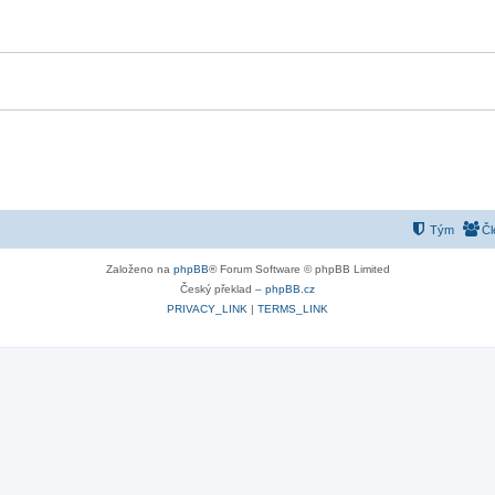
Tým
Čl
Založeno na
phpBB
® Forum Software © phpBB Limited
Český překlad –
phpBB.cz
PRIVACY_LINK
|
TERMS_LINK