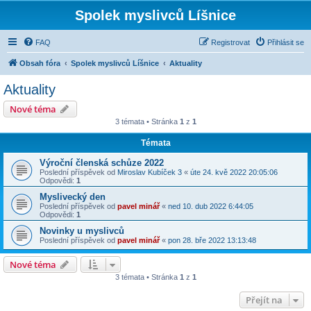
Spolek myslivců Líšnice
FAQ
Registrovat
Přihlásit se
Obsah fóra
Spolek myslivců Líšnice
Aktuality
Aktuality
Nové téma
3 témata • Stránka
1
z
1
Témata
Výroční členská schůze 2022
Poslední příspěvek od
Miroslav Kubíček 3
«
úte 24. kvě 2022 20:05:06
Odpovědi:
1
Myslivecký den
Poslední příspěvek od
pavel minář
«
ned 10. dub 2022 6:44:05
Odpovědi:
1
Novinky u myslivců
Poslední příspěvek od
pavel minář
«
pon 28. bře 2022 13:13:48
Nové téma
3 témata • Stránka
1
z
1
Přejít na