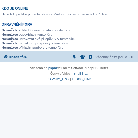
KDO JE ONLINE
Uživatelé prohlížející si toto fórum: Žádní registrovaní uživatelé a 1 host
OPRÁVNĚNÍ FÓRA
Nemůžete
zakládat nová témata v tomto fóru
Nemůžete
odpovídat v tomto fóru
Nemůžete
upravovat své příspěvky v tomto fóru
Nemůžete
mazat své příspěvky v tomto fóru
Nemůžete
přikládat soubory v tomto fóru
Obsah fóra
Všechny časy jsou v
UTC
Založeno na
phpBB
® Forum Software © phpBB Limited
Český překlad –
phpBB.cz
PRIVACY_LINK
|
TERMS_LINK