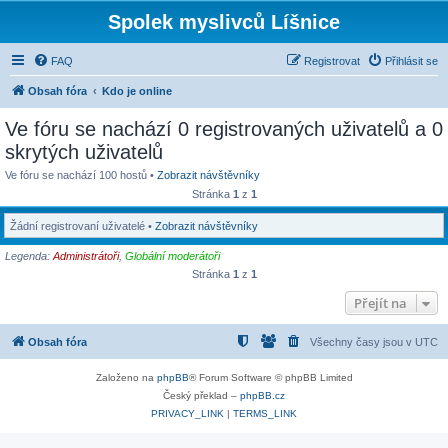
Spolek myslivců Líšnice
FAQ
Registrovat
Přihlásit se
Obsah fóra
Kdo je online
Ve fóru se nachází 0 registrovaných uživatelů a 0
skrytých uživatelů
Ve fóru se nachází 100 hostů •
Zobrazit návštěvníky
Stránka
1
z
1
Žádní registrovaní uživatelé •
Zobrazit návštěvníky
Legenda:
Administrátoři
,
Globální moderátoři
Stránka
1
z
1
Přejít na
Obsah fóra
Všechny časy jsou v
UTC
Založeno na
phpBB
® Forum Software © phpBB Limited
Český překlad –
phpBB.cz
PRIVACY_LINK
|
TERMS_LINK