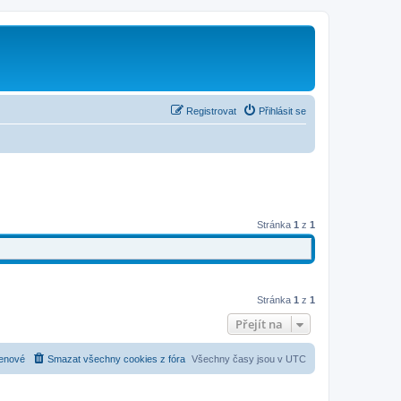
Registrovat
Přihlásit se
Stránka
1
z
1
Stránka
1
z
1
Přejít na
enové
Smazat všechny cookies z fóra
Všechny časy jsou v
UTC