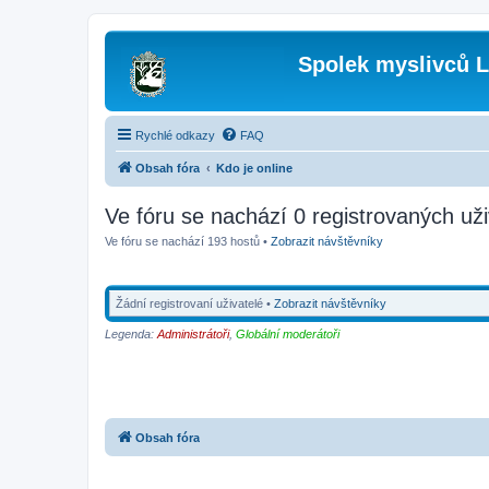
Spolek myslivců L
Rychlé odkazy
FAQ
Obsah fóra
Kdo je online
Ve fóru se nachází 0 registrovaných uži
Ve fóru se nachází 193 hostů •
Zobrazit návštěvníky
Žádní registrovaní uživatelé •
Zobrazit návštěvníky
Legenda:
Administrátoři
,
Globální moderátoři
Obsah fóra