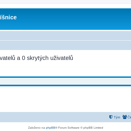
íšnice
vatelů a 0 skrytých uživatelů
Tým
Čl
Založeno na
phpBB
® Forum Software © phpBB Limited