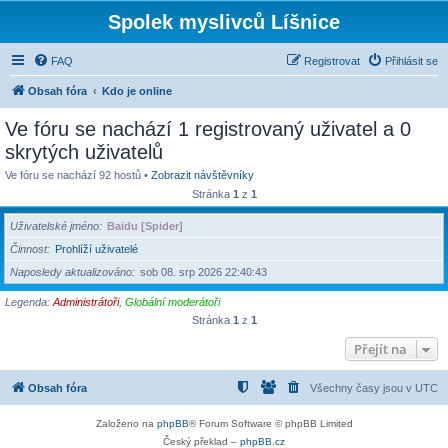
Spolek myslivců Líšnice
FAQ
Registrovat
Přihlásit se
Obsah fóra
Kdo je online
Ve fóru se nachází 1 registrovaný uživatel a 0
skrytých uživatelů
Ve fóru se nachází 92 hostů •
Zobrazit návštěvníky
Stránka
1
z
1
Uživatelské jméno
Baidu [Spider]
Činnost
Prohlíží uživatelé
Naposledy aktualizováno
sob 08. srp 2026 22:40:43
Legenda:
Administrátoři
,
Globální moderátoři
Stránka
1
z
1
Přejít na
Obsah fóra
Všechny časy jsou v
UTC
Založeno na
phpBB
® Forum Software © phpBB Limited
Český překlad –
phpBB.cz