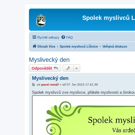
Spolek myslivců L
Rychlé odkazy
FAQ
Obsah fóra
Spolek myslivců Líšnice
Veřejná diskuze
Myslivecký den
Odpovědět
Myslivecký den
P
od
pavel minář
»
stř 07. čer 2023 17:41:36
ř
í
Spolek myslivců zve myslivce, přátele myslivosti a široko
s
p
ě
v
e
k