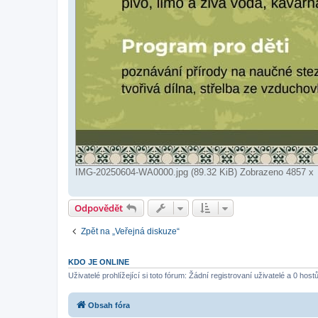
IMG-20250604-WA0000.jpg (89.32 KiB) Zobrazeno 4857 x
Odpovědět
Zpět na „Veřejná diskuze“
KDO JE ONLINE
Uživatelé prohlížející si toto fórum: Žádní registrovaní uživatelé a 0 host
Obsah fóra