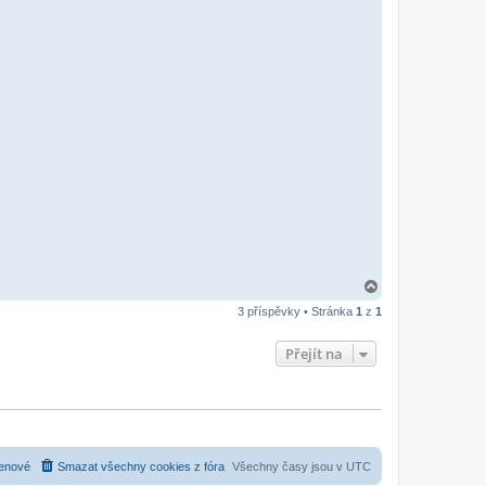
N
a
3 příspěvky • Stránka
1
z
1
h
o
r
Přejít na
u
enové
Smazat všechny cookies z fóra
Všechny časy jsou v
UTC