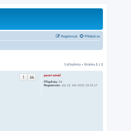
Registrovat
Přihlásit se
3 příspěvky • Stránka
1
z
1
pavel minář
Příspěvky:
94
Registrován:
úte 22. bře 2022 19:10:17