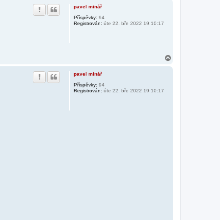
h
pavel minář
o
r
Příspěvky:
94
Registrován:
úte 22. bře 2022 19:10:17
u
N
a
h
pavel minář
o
r
Příspěvky:
94
Registrován:
úte 22. bře 2022 19:10:17
u