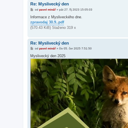
Re: Myslivecký den
P
od
pavel minář
»
pát 27. říj 2023 15:05:03
ř
í
Informace z Mysliveckého dne.
s
zpravodaj 30.9..pdf
p
ě
(570.43 KiB) Staženo 319 x
v
e
k
Re: Myslivecký den
P
od
pavel minář
»
čtv 05. čer 2025 7:51:50
ř
í
Myslivecký den 2025
s
p
ě
v
e
k