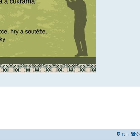
ů
Tým
Čl