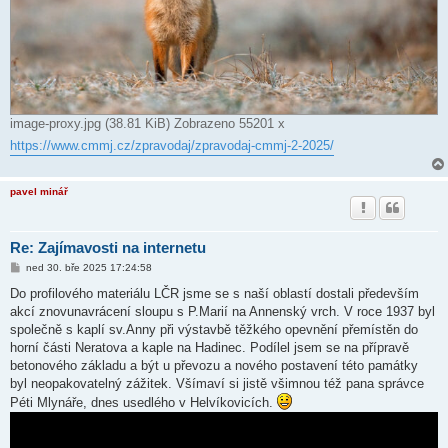
image-proxy.jpg (38.81 KiB) Zobrazeno 55201 x
https://www.cmmj.cz/zpravodaj/zpravodaj-cmmj-2-2025/
pavel minář
Re: Zajímavosti na internetu
P
ned 30. bře 2025 17:24:58
ř
í
Do profilového materiálu LČR jsme se s naší oblastí dostali především
s
akcí znovunavrácení sloupu s P.Marií na Annenský vrch. V roce 1937 byl
p
ě
společně s kaplí sv.Anny při výstavbě těžkého opevnění přemístěn do
v
horní části Neratova a kaple na Hadinec. Podílel jsem se na přípravě
e
k
betonového základu a být u převozu a nového postavení této památky
byl neopakovatelný zážitek. Všímaví si jistě všimnou též pana správce
Péti Mlynáře, dnes usedlého v Helvíkovicích.