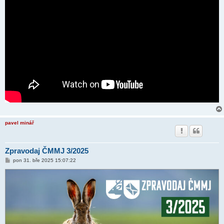
pavel minář
Zpravodaj ČMMJ 3/2025
P
pon 31. bře 2025 15:07:22
ř
í
s
p
ě
v
e
k