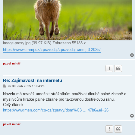
image-proxy.jpg (39.97 KiB) Zobrazeno 55183 x
https://www.cmmj.cz/zpravodaj/zpravodaj-cmmj-3-2025/
pavel minář
Re: Zajímavosti na internetu
P
stř 30. dub 2025 16:04:26
ř
í
Novela má rovněž umožnit strážníkům používat dlouhé palné zbraně a
s
myslivcům krátké palné zbraně pro takzvanou dostřelovou ránu.
p
ě
Celý článek:
v
https://www.msn.com/cs-cz/zpravy/dom%C3 ... 47b6&ei=26
e
k
pavel minář