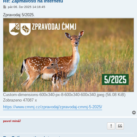
Re: Zajímavosti na internetu
P
pát 06. čer 2025 14:16:45
ř
í
Zpravodaj 5/2025.
s
p
ě
v
e
k
Custom-dimensions-600x340-px-8-600x340-600x340.jpeg (56.08 KiB)
Zobrazeno 47087 x
https://www.cmmj.cz/zpravodaj/zpravodaj-cmmj-5-2025/
pavel minář