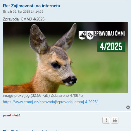
Re: Zajímavosti na internetu
P
pát 06. čer 2025 14:14:55
ř
í
Zpravodaj ČMMJ 4/2025.
s
p
ě
v
e
k
image-proxy.jpg (32.56 KiB) Zobrazeno 47087 x
https://www.cmmj.cz/zpravodaj/zpravodaj-cmmj-4-2025/
pavel minář