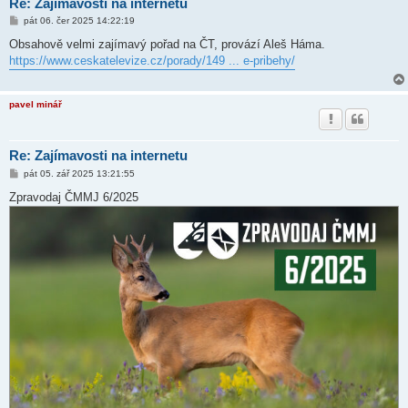
Re: Zajímavosti na internetu
P
pát 06. čer 2025 14:22:19
ř
í
Obsahově velmi zajímavý pořad na ČT, provází Aleš Háma.
s
https://www.ceskatelevize.cz/porady/149 ... e-pribehy/
p
ě
v
e
pavel minář
k
Re: Zajímavosti na internetu
P
pát 05. zář 2025 13:21:55
ř
í
Zpravodaj ČMMJ 6/2025
s
p
ě
v
e
k