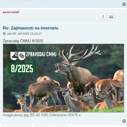
pavel minář
Re: Zajímavosti na internetu
P
pát 05. zář 2025 13:24:17
ř
í
Zpravodaj ČMMJ 8/2025
s
p
ě
v
e
k
image-proxy.jpg (55.42 KiB) Zobrazeno 42479 x