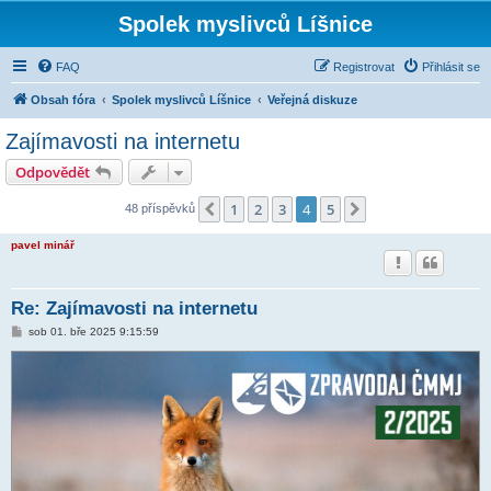
Spolek myslivců Líšnice
FAQ
Registrovat
Přihlásit se
Obsah fóra
Spolek myslivců Líšnice
Veřejná diskuze
Zajímavosti na internetu
Odpovědět
1
2
3
4
5
Předchozí
Další
48 příspěvků
pavel minář
Re: Zajímavosti na internetu
P
sob 01. bře 2025 9:15:59
ř
í
s
p
ě
v
e
k