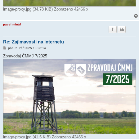
image-proxy.jpg (34.78 KiB) Zobrazeno 42466 x
pavel minář
Re: Zajímavosti na internetu
P
pát 05. zář 2025 13:23:14
ř
í
Zpravodaj ČMMJ 7/2025
s
p
ě
v
e
k
image-proxy.jpg (41.5 KiB) Zobrazeno 42466 x