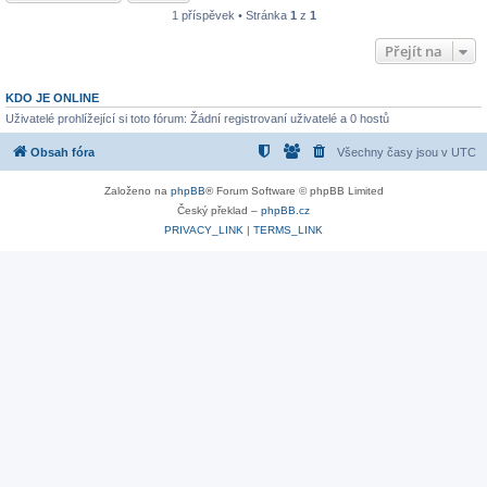
1 příspěvek • Stránka
1
z
1
Přejít na
KDO JE ONLINE
Uživatelé prohlížející si toto fórum: Žádní registrovaní uživatelé a 0 hostů
Obsah fóra
Všechny časy jsou v
UTC
Založeno na
phpBB
® Forum Software © phpBB Limited
Český překlad –
phpBB.cz
PRIVACY_LINK
|
TERMS_LINK