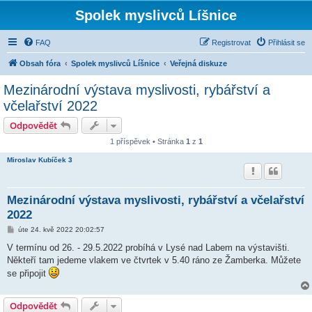
Spolek myslivců Líšnice
FAQ
Registrovat
Přihlásit se
Obsah fóra
Spolek myslivců Líšnice
Veřejná diskuze
Mezinárodní výstava myslivosti, rybářství a
včelařství 2022
Odpovědět
1 příspěvek • Stránka
1
z
1
Miroslav Kubíček 3
Mezinárodní výstava myslivosti, rybářství a včelařství
2022
P
úte 24. kvě 2022 20:02:57
ř
í
V termínu od 26. - 29.5.2022 probíhá v Lysé nad Labem na výstavišti.
s
Někteří tam jedeme vlakem ve čtvrtek v 5.40 ráno ze Žamberka. Můžete
p
ě
se připojit
v
e
k
Odpovědět