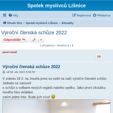
Spolek myslivců Líšnice
FAQ
Registrovat
Přihlásit se
Obsah fóra
Spolek myslivců Líšnice
Aktuality
Výroční členská schůze 2022
Odpovědět
2 příspěvky • Stránka
1
z
1
pavel minář
Výroční členská schůze 2022
P
stř 30. bře 2022 8:56:50
ř
í
V sobotu 19.3. na Josefa jsme se sešli na naší výroční členské schůzi.
s
Jednalo se zároveň
p
ě
o schůzi s volbami nových orgánů našeho spolku. Jako první zkoušku
v
nového fóra vkládám
e
k
zatím jedno foto. Bude jich více!