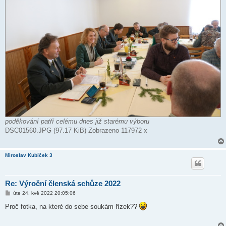
poděkování patří celému dnes již starému výboru
DSC01560.JPG (97.17 KiB) Zobrazeno 117972 x
Miroslav Kubíček 3
Re: Výroční členská schůze 2022
P
úte 24. kvě 2022 20:05:06
ř
í
Proč fotka, na které do sebe soukám řízek??
s
p
ě