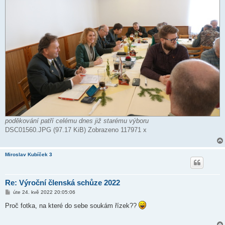
poděkování patří celému dnes již starému výboru
DSC01560.JPG (97.17 KiB) Zobrazeno 117971 x
Miroslav Kubíček 3
Re: Výroční členská schůze 2022
P
úte 24. kvě 2022 20:05:06
ř
í
Proč fotka, na které do sebe soukám řízek??
s
p
ě