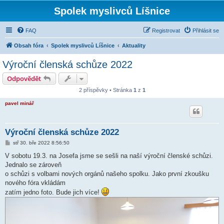
Spolek myslivců Líšnice
FAQ
Registrovat
Přihlásit se
Obsah fóra
Spolek myslivců Líšnice
Aktuality
Výroční členská schůze 2022
Odpovědět
2 příspěvky • Stránka
1
z
1
pavel minář
Výroční členská schůze 2022
P
stř 30. bře 2022 8:56:50
ř
í
V sobotu 19.3. na Josefa jsme se sešli na naší výroční členské schůzi.
s
Jednalo se zároveň
p
ě
o schůzi s volbami nových orgánů našeho spolku. Jako první zkoušku
v
nového fóra vkládám
e
k
zatím jedno foto. Bude jich více!