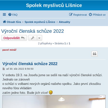
Spolek myslivců Líšnice
FAQ
Registrovat
Přihlásit se
Obsah fóra
Spolek myslivců Líšnice
Aktuality
Výroční členská schůze 2022
Odpovědět
2 příspěvky • Stránka
1
z
1
pavel minář
Výroční členská schůze 2022
P
stř 30. bře 2022 8:56:50
ř
í
V sobotu 19.3. na Josefa jsme se sešli na naší výroční členské schůzi.
s
Jednalo se zároveň
p
ě
o schůzi s volbami nových orgánů našeho spolku. Jako první zkoušku
v
nového fóra vkládám
e
k
zatím jedno foto. Bude jich více!