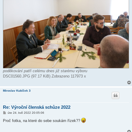
poděkování patří celému dnes již starému výboru
DSC01560.JPG (97.17 KiB) Zobrazeno 117973 x
Miroslav Kubíček 3
Re: Výroční členská schůze 2022
P
úte 24. kvě 2022 20:05:06
ř
í
Proč fotka, na které do sebe soukám řízek??
s
p
ě