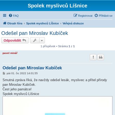
Spolek myslivců Líšnice
FAQ
Registrovat
Přihlásit se
Obsah fóra
Spolek myslivců Líšnice
Veřejná diskuze
Odešel pan Miroslav Kubíček
Odpovědět
1 příspěvek • Stránka
1
z
1
pavel minář
Odešel pan Miroslav Kubíček
P
pát 01. črc 2022 14:01:55
ř
í
Smutná zpráva říká, že navždy odešel lesák, myslivec a přítel přírody
s
pan Miroslav Kubíček.
p
ě
Čest jeho památce!
v
Spolek myslivců Líšnice
e
k