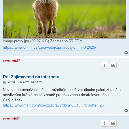
image-proxy.jpg (39.97 KiB) Zobrazeno 55177 x
https://www.cmmj.cz/zpravodaj/zpravodaj-cmmj-3-2025/
pavel minář
Re: Zajímavosti na internetu
P
stř 30. dub 2025 16:04:26
ř
í
Novela má rovněž umožnit strážníkům používat dlouhé palné zbraně a
s
myslivcům krátké palné zbraně pro takzvanou dostřelovou ránu.
p
ě
Celý článek:
v
https://www.msn.com/cs-cz/zpravy/dom%C3 ... 47b6&ei=26
e
k
pavel minář