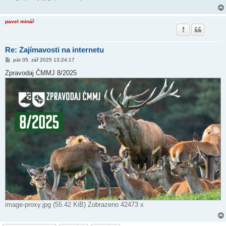
pavel minář
Re: Zajímavosti na internetu
P
pát 05. zář 2025 13:24:17
ř
í
Zpravodaj ČMMJ 8/2025
s
p
ě
v
e
k
image-proxy.jpg (55.42 KiB) Zobrazeno 42473 x