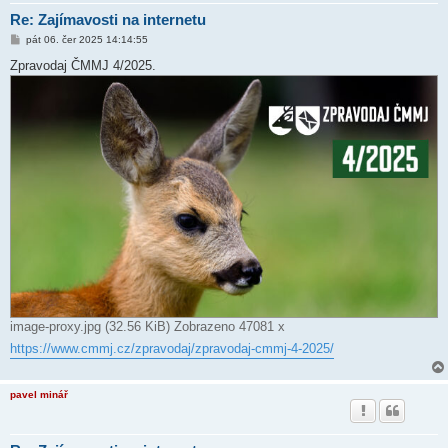
Re: Zajímavosti na internetu
P
pát 06. čer 2025 14:14:55
ř
í
Zpravodaj ČMMJ 4/2025.
s
p
ě
v
e
k
image-proxy.jpg (32.56 KiB) Zobrazeno 47081 x
https://www.cmmj.cz/zpravodaj/zpravodaj-cmmj-4-2025/
pavel minář