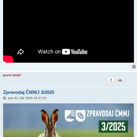
pavel minář
Zpravodaj ČMMJ 3/2025
P
pon 31. bře 2025 15:07:22
ř
í
s
p
ě
v
e
k