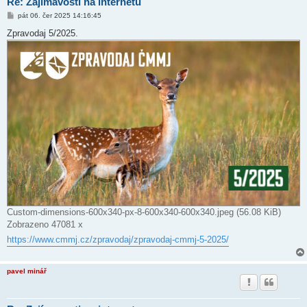
Re: Zajímavosti na internetu
P
pát 06. čer 2025 14:16:45
ř
í
Zpravodaj 5/2025.
s
p
ě
v
e
k
Custom-dimensions-600x340-px-8-600x340-600x340.jpeg (56.08 KiB)
Zobrazeno 47081 x
https://www.cmmj.cz/zpravodaj/zpravodaj-cmmj-5-2025/
pavel minář