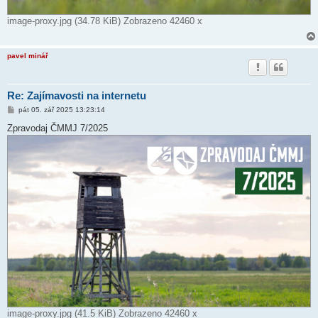
image-proxy.jpg (34.78 KiB) Zobrazeno 42460 x
pavel minář
Re: Zajímavosti na internetu
P
pát 05. zář 2025 13:23:14
ř
í
Zpravodaj ČMMJ 7/2025
s
p
ě
v
e
k
image-proxy.jpg (41.5 KiB) Zobrazeno 42460 x