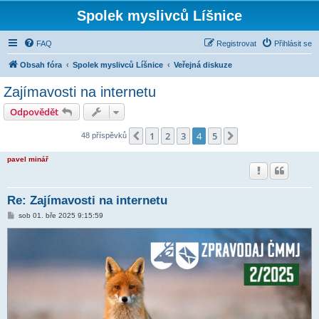
Spolek myslivců Líšnice
FAQ
Registrovat
Přihlásit se
Obsah fóra
Spolek myslivců Líšnice
Veřejná diskuze
Zajímavosti na internetu
Odpovědět
1
2
3
4
5
Předchozí
Další
48 příspěvků
pavel minář
Re: Zajímavosti na internetu
P
sob 01. bře 2025 9:15:59
ř
í
s
p
ě
v
e
k