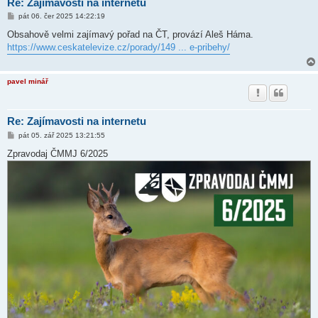
Re: Zajímavosti na internetu
P
pát 06. čer 2025 14:22:19
ř
í
Obsahově velmi zajímavý pořad na ČT, provází Aleš Háma.
s
https://www.ceskatelevize.cz/porady/149 ... e-pribehy/
p
ě
v
e
pavel minář
k
Re: Zajímavosti na internetu
P
pát 05. zář 2025 13:21:55
ř
í
Zpravodaj ČMMJ 6/2025
s
p
ě
v
e
k