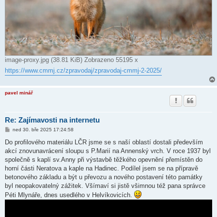
image-proxy.jpg (38.81 KiB) Zobrazeno 55195 x
https://www.cmmj.cz/zpravodaj/zpravodaj-cmmj-2-2025/
pavel minář
Re: Zajímavosti na internetu
P
ned 30. bře 2025 17:24:58
ř
í
Do profilového materiálu LČR jsme se s naší oblastí dostali především
s
akcí znovunavrácení sloupu s P.Marií na Annenský vrch. V roce 1937 byl
p
ě
společně s kaplí sv.Anny při výstavbě těžkého opevnění přemístěn do
v
horní části Neratova a kaple na Hadinec. Podílel jsem se na přípravě
e
k
betonového základu a být u převozu a nového postavení této památky
byl neopakovatelný zážitek. Všímaví si jistě všimnou též pana správce
Péti Mlynáře, dnes usedlého v Helvíkovicích.