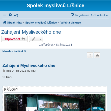
Spolek myslivců Líšnice
FAQ
Registrovat
Přihlásit se
Obsah fóra
Spolek myslivců Líšnice
Veřejná diskuze
Zahájení Mysliveckého dne
Odpovědět
1 příspěvek • Stránka
1
z
1
Miroslav Kubíček 3
Zahájení Mysliveckého dne
P
pon 04. črc 2022 7:34:53
ř
í
trubači
s
p
ě
v
PŘÍLOHY
e
k