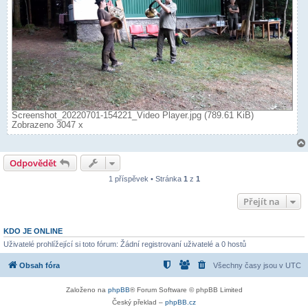
Screenshot_20220701-154221_Video Player.jpg (789.61 KiB)
Zobrazeno 3047 x
Odpovědět
1 příspěvek • Stránka
1
z
1
Přejít na
KDO JE ONLINE
Uživatelé prohlížející si toto fórum: Žádní registrovaní uživatelé a 0 hostů
Obsah fóra
Všechny časy jsou v
UTC
Založeno na
phpBB
® Forum Software © phpBB Limited
Český překlad –
phpBB.cz