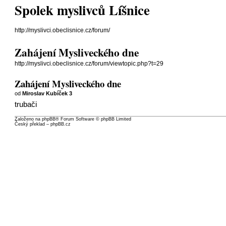
Spolek myslivců Líšnice
http://myslivci.obeclisnice.cz/forum/
Zahájení Mysliveckého dne
http://myslivci.obeclisnice.cz/forum/viewtopic.php?t=29
Zahájení Mysliveckého dne
od
Miroslav Kubíček 3
trubači
Založeno na
phpBB
® Forum Software © phpBB Limited
Český překlad –
phpBB.cz