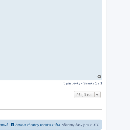
N
a
3 příspěvky • Stránka
1
z
1
h
o
r
Přejít na
u
enové
Smazat všechny cookies z fóra
Všechny časy jsou v
UTC