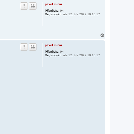
h
pavel minář
o
r
Příspěvky:
94
Registrován:
úte 22. bře 2022 19:10:17
u
N
a
h
pavel minář
o
r
Příspěvky:
94
Registrován:
úte 22. bře 2022 19:10:17
u