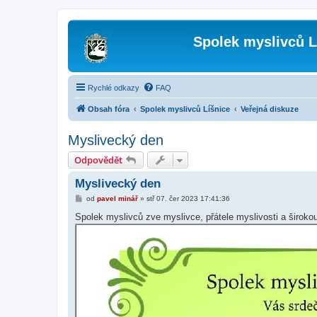
Spolek myslivců L
Rychlé odkazy
FAQ
Obsah fóra
Spolek myslivců Líšnice
Veřejná diskuze
Myslivecký den
Odpovědět
Myslivecký den
P
od
pavel minář
»
stř 07. čer 2023 17:41:36
ř
í
Spolek myslivců zve myslivce, přátele myslivosti a široko
s
p
ě
v
e
k