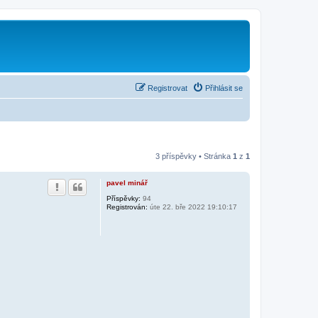
Registrovat
Přihlásit se
3 příspěvky • Stránka
1
z
1
pavel minář
Příspěvky:
94
Registrován:
úte 22. bře 2022 19:10:17