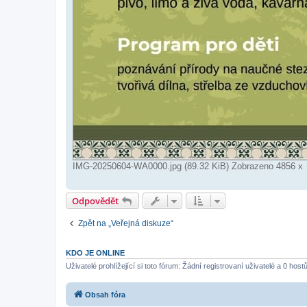
IMG-20250604-WA0000.jpg (89.32 KiB) Zobrazeno 4856 x
Odpovědět
Zpět na „Veřejná diskuze“
KDO JE ONLINE
Uživatelé prohlížející si toto fórum: Žádní registrovaní uživatelé a 0 host
Obsah fóra