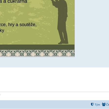
ů
Tým
Čl