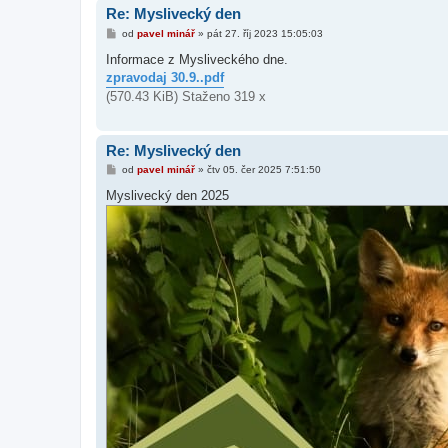
Re: Myslivecký den
P
od
pavel minář
»
pát 27. říj 2023 15:05:03
ř
í
Informace z Mysliveckého dne.
s
zpravodaj 30.9..pdf
p
ě
(570.43 KiB) Staženo 319 x
v
e
k
Re: Myslivecký den
P
od
pavel minář
»
čtv 05. čer 2025 7:51:50
ř
í
Myslivecký den 2025
s
p
ě
v
e
k