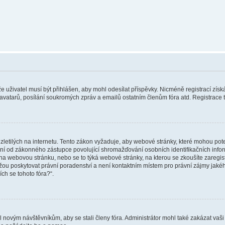
 že uživatel musí být přihlášen, aby mohl odesílat příspěvky. Nicméně registrací zís
 avatarů, posílání soukromých zpráv a emailů ostatním členům fóra atd. Registrace t
etilých na internetu. Tento zákon vyžaduje, aby webové stránky, které mohou pot
ní od zákonného zástupce povolující shromažďování osobních identifikačních informac
vat na webovou stránku, nebo se to týká webové stránky, na kterou se zkoušíte zareg
ůžou poskytovat právní poradenství a není kontaktním místem pro právní zájmy ja
ích se tohoto fóra?“.
il novým návštěvníkům, aby se stali členy fóra. Administrátor mohl také zakázat va