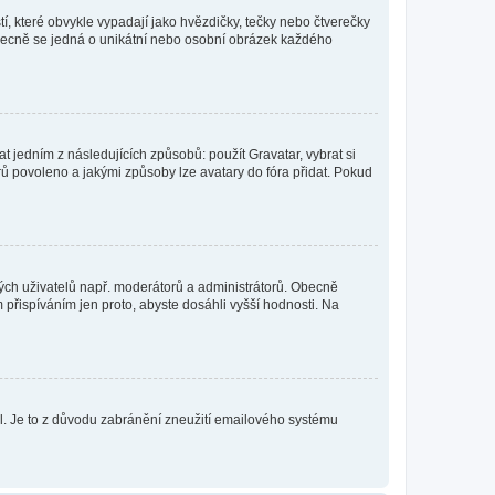
í, které obvykle vypadají jako hvězdičky, tečky nebo čtverečky
 a obecně se jedná o unikátní nebo osobní obrázek každého
t jedním z následujících způsobů: použít Gravatar, vybrat si
tarů povoleno a jakými způsoby lze avatary do fóra přidat. Pokud
itých uživatelů např. moderátorů a administrátorů. Obecně
přispíváním jen proto, abyste dosáhli vyšší hodnosti. Na
lil. Je to z důvodu zabránění zneužití emailového systému