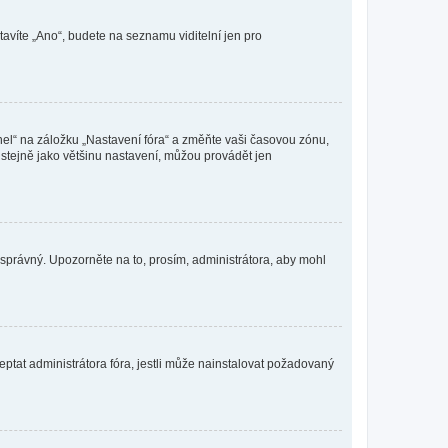
tavíte „Ano“, budete na seznamu viditelní jen pro
nel“ na záložku „Nastavení fóra“ a změňte vaši časovou zónu,
stejně jako většinu nastavení, můžou provádět jen
nesprávný. Upozorněte na to, prosím, administrátora, aby mohl
ptat administrátora fóra, jestli může nainstalovat požadovaný