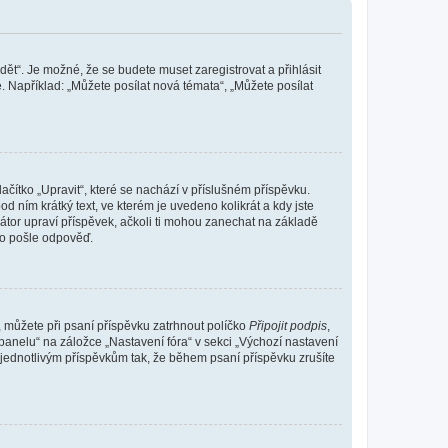
dět“. Je možné, že se budete muset zaregistrovat a přihlásit
 Například: „Můžete posílat nová témata“, „Můžete posílat
čítko „Upravit“, které se nachází v příslušném příspěvku.
 ním krátký text, ve kterém je uvedeno kolikrát a kdy jste
átor upraví příspěvek, ačkoli ti mohou zanechat na základě
do pošle odpověď.
e, můžete při psaní příspěvku zatrhnout políčko
Připojit podpis
,
anelu“ na záložce „Nastavení fóra“ v sekci „Výchozí nastavení
 jednotlivým příspěvkům tak, že během psaní příspěvku zrušíte