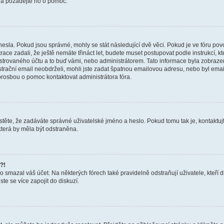
a a požádejte ho o pomoc.
hesla. Pokud jsou správné, mohly se stát následující dvě věci. Pokud je ve fóru 
ace zadali, že ještě nemáte třináct let, budete muset postupovat podle instrukcí, kt
trovaného účtu a to buď vámi, nebo administrátorem. Tato informace byla zobrazena
gistrační email neobdrželi, mohli jste zadat špatnou emailovou adresu, nebo byl em
s prosbou o pomoc kontaktovat administrátora fóra.
těte, že zadáváte správné uživatelské jméno a heslo. Pokud tomu tak je, kontaktujte a
terá by měla být odstraněna.
?!
smazal váš účet. Na některých fórech také pravidelně odstraňují uživatele, kteří d
te se více zapojit do diskuzí.