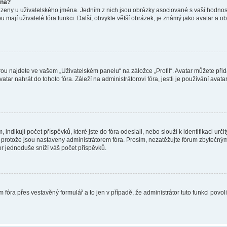
éna?
azeny u uživatelského jména. Jedním z nich jsou obrázky asociované s vaší hodnost
jakou mají uživatelé fóra funkci. Další, obvykle větší obrázek, je známý jako avatar
ou najdete ve vašem „Uživatelském panelu“ na záložce „Profil“. Avatar můžete přida
vatar nahrát do tohoto fóra. Záleží na administrátorovi fóra, jestli je používání ava
ndikují počet příspěvků, které jste do fóra odeslali, nebo slouží k identifikaci urč
protože jsou nastaveny administrátorem fóra. Prosím, nezatěžujte fórum zbytečným 
or jednoduše sníží váš počet příspěvků.
 fóra přes vestavěný formulář a to jen v případě, že administrátor tuto funkci povo