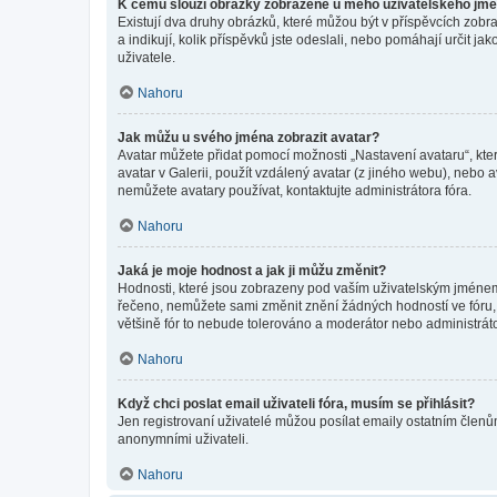
K čemu slouží obrázky zobrazené u mého uživatelského jm
Existují dva druhy obrázků, které můžou být v příspěvcích zobr
a indikují, kolik příspěvků jste odeslali, nebo pomáhají určit 
uživatele.
Nahoru
Jak můžu u svého jména zobrazit avatar?
Avatar můžete přidat pomocí možnosti „Nastavení avataru“, kter
avatar v Galerii, použít vzdálený avatar (z jiného webu), nebo a
nemůžete avatary používat, kontaktujte administrátora fóra.
Nahoru
Jaká je moje hodnost a jak ji můžu změnit?
Hodnosti, které jsou zobrazeny pod vaším uživatelským jménem, i
řečeno, nemůžete sami změnit znění žádných hodností ve fóru, 
většině fór to nebude tolerováno a moderátor nebo administrát
Nahoru
Když chci poslat email uživateli fóra, musím se přihlásit?
Jen registrovaní uživatelé můžou posílat emaily ostatním členům
anonymními uživateli.
Nahoru