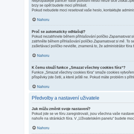
Nepropadejte panice! Vaše původní heslo nelze sice získat zpě
brzy se opět budete moci přihlásit.
Pokud nebudete moci resetovat vaše heslo, kontaktujte administ
Nahoru
Proč se automaticky odhlašuji?
Pokud nezatrhnete během přihlašování políčko
Zapamatovat s
zatrhněte během přihlašování políčko
Zapamatovat si mě
. To 
zaškrtávací políčko nevidíte, znamená to, že administrátor fóra 
Nahoru
K čemu slouží funkce „Smazat všechny cookies fóra“?
Funkce „Smazat všechny cookies fóra“ smaže cookies vytvořené 
příspěvky jste četli, a které ještě ne. Pokud máte problém s 
Nahoru
Předvolby a nastavení uživatele
Jak můžu změnit svoje nastavení?
Pokud jste se ve fóru zaregistrovali, jsou všechna vaše nastav
nahoře na stránkách fóra. V „Uživatelském panelu“ budete moc
Nahoru