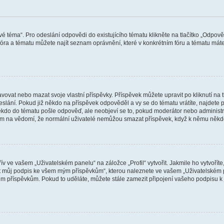
vé téma“. Pro odeslání odpovědi do existujícího tématu klikněte na tlačítko „Odpově
ra a tématu můžete najít seznam oprávnění, které v konkrétním fóru a tématu máte.
vat nebo mazat svoje vlastní příspěvky. Příspěvek můžete upravit po kliknutí na tla
ání. Pokud již někdo na příspěvek odpověděl a vy se do tématu vrátíte, najdete pod
ěkdo do tématu pošle odpověď, ale neobjeví se to, pokud moderátor nebo administr
osím na vědomí, že normální uživatelé nemůžou smazat příspěvek, když k němu něk
v ve vašem „Uživatelském panelu“ na záložce „Profil“ vytvořit. Jakmile ho vytvořít
jit můj podpis ke všem mým příspěvkům“, kterou naleznete ve vašem „Uživatelském p
im příspěvkům. Pokud to uděláte, můžete stále zamezit připojení vašeho podpisu k