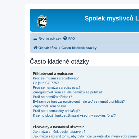
Spolek myslivců L
Rychlé odkazy
FAQ
Obsah fóra
Často kladené otázky
Často kladené otázky
Přihlašování a registrace
Proč se musím zaregistrovat?
Co je to COPPA?
Proč se nemůžu zaregistrovat?
Zaregistroval jsem se, ale nemůžu se přihlásit!
Proč se nemůžu přihlásit?
Byl jsem ve fóru zaregistrovaný, ale teď se nemůžu přihlásit?!
Zapomněl jsem heslo!
Proč se automaticky odhlašuji?
K čemu slouží funkce „Smazat všechny cookies fóra“?
Předvolby a nastavení uživatele
Jak můžu změnit svoje nastavení?
Jak můžu zabránit tomu, aby bylo moje uživatelské jméno zobrazeno 