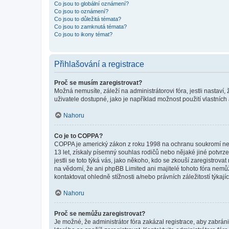
Co jsou to globální oznámení?
Co jsou to oznámení?
Co jsou to důležitá témata?
Co jsou to zamknutá témata?
Co jsou to ikony témat?
Přihlašování a registrace
Proč se musím zaregistrovat?
Možná nemusíte, záleží na administrátorovi fóra, jestli nastaví,
uživatele dostupné, jako je například možnost použití vlastních
Nahoru
Co je to COPPA?
COPPA je americký zákon z roku 1998 na ochranu soukromí nezl
13 let, získaly písemný souhlas rodičů nebo nějaké jiné potvrze
jestli se toto týká vás, jako někoho, kdo se zkouší zaregistro
na vědomí, že ani phpBB Limited ani majitelé tohoto fóra nem
kontaktovat ohledně stížnosti a/nebo právních záležitostí týkajíc
Nahoru
Proč se nemůžu zaregistrovat?
Je možné, že administrátor fóra zakázal registrace, aby zabrán