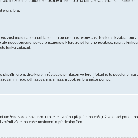
t, ale můžete ho jednoduše resetovat. Přejděte na přihlašovací stránku a klikněte
rátora fóra.
i mě
zůstanete na fóru přihlášen jen po přednastavený čas. To slouží k zabránění zn
se ale nedoporučuje, pokud přistupujete k fóru ze sdíleného počítače, např. v kniho
tuto funkci zakázal.
phpBB fórem, díky kterým zůstáváte přihlášen ve fóru. Pokud je to povoleno majit
přihlašováním nebo odhlašováním, smazání cookies fóra může pomoci.
ení uložena v databázi fóra. Pro jejich změnu přejděte na váš „Uživatelský panel“ p
i změnit všechna vaše nastavení a předvolby fóra.