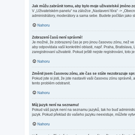
Jak můžu zabránit tomu, aby bylo moje uživatelské jméno z
V „Uživatelském panelu“ na záložce „Nastavení fóra“ -> „Obec
administrátory, moderátory a sama sebe. Budete počítán jako sk
Nahoru
Zobrazení časů není správné!
Je možné, že zobrazený čas je pro jinou časovou zónu, než ve k
aby odpovídala vaší konkrétní oblasti, např. Praha, Bratislav
zaregistrovaní uživatelé. Pokud ještě nejste registrováni, toto je
Nahoru
Změnil jsem časovou zónu, ale čas se stále nezobrazuje sp
Pokud jste si jisti, že jste nastavili vaši časovou zónu správn
tento problém odstranit.
Nahoru
Můj jazyk není na seznamu!
Pokud váš jazyk není na seznamu jazyků, tak ho buď administrát
jazyk. Pokud překlad do vašeho jazyku neexistuje, můžete vytv
Nahoru