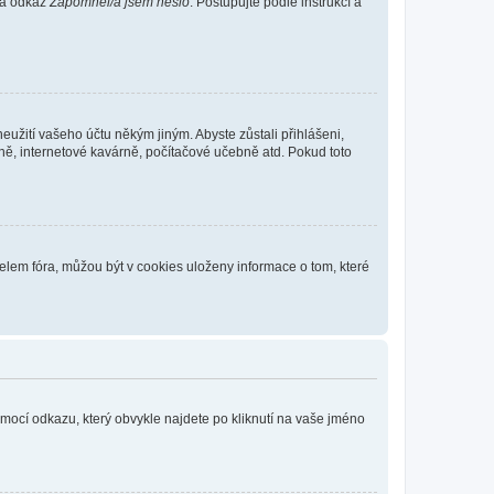
 na odkaz
Zapomněl/a jsem heslo
. Postupujte podle instrukcí a
eužití vašeho účtu někým jiným. Abyste zůstali přihlášeni,
vně, internetové kavárně, počítačové učebně atd. Pokud toto
elem fóra, můžou být v cookies uloženy informace o tom, které
omocí odkazu, který obvykle najdete po kliknutí na vaše jméno