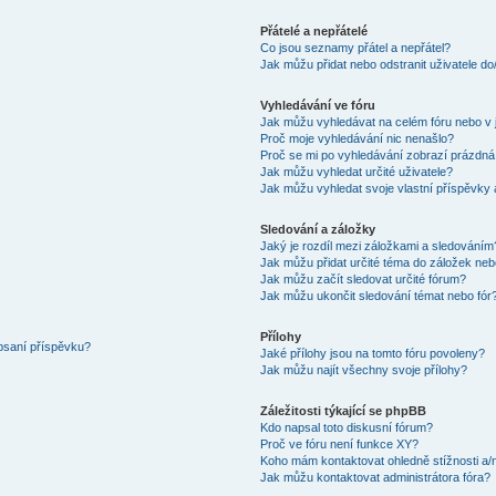
Přátelé a nepřátelé
Co jsou seznamy přátel a nepřátel?
Jak můžu přidat nebo odstranit uživatele d
Vyhledávání ve fóru
Jak můžu vyhledávat na celém fóru nebo v 
Proč moje vyhledávání nic nenašlo?
Proč se mi po vyhledávání zobrazí prázdná
Jak můžu vyhledat určité uživatele?
Jak můžu vyhledat svoje vlastní příspěvky
Sledování a záložky
Jaký je rozdíl mezi záložkami a sledováním
Jak můžu přidat určité téma do záložek neb
Jak můžu začít sledovat určité fórum?
Jak můžu ukončit sledování témat nebo fór
Přílohy
 psaní příspěvku?
Jaké přílohy jsou na tomto fóru povoleny?
Jak můžu najít všechny svoje přílohy?
Záležitosti týkající se phpBB
Kdo napsal toto diskusní fórum?
Proč ve fóru není funkce XY?
Koho mám kontaktovat ohledně stížnosti a/ne
Jak můžu kontaktovat administrátora fóra?