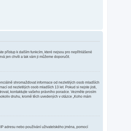
káte přístup k dalším funkcím, které nejsou pro nepřihlášené
rvá jen chvíli a tak vám ji můžeme doporučit.
enciálně shromažďovat informace od nezletilých osob mladších
í od nezletilých osob mladších 13 let. Pokud si nejste jisti,
istrovat, kontaktujte vašeho právního poradce. Vezměte prosím
kéhokoliv druhu, kromě těch uvedených v otázce „Koho mám
ši IP adresu nebo používání uživatelského jména, pomocí