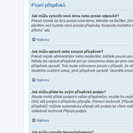
Psaní příspěvků
Jak můžu vytvořit nové téma nebo poslat odpověď?
Pokud chcete do fóra poslat nové téma, klikněte na tlačítko „No
předtím, než budete moci posílat příspěvky. Naspodu každého fó
přílohy“ atd.
Nahoru
Jak můžu upravit nebo smazat příspěvek?
Pokud nejste administrátor nebo moderátor, můžete pouze upravo
Někdy lze upravit příspěvek jen po omezenou dobu po jeho odesl
příspěvek upravili. Toto bude zobrazeno pouze v případě, že n
vlastního uvážení vzkaz, proč příspěvek upravili. Vezměte pr
Nahoru
Jak můžu přidat ke svým příspěvků podpis?
Abyste mohli přidat podpis k vašim příspěvkům, musíte ho nejdří
čímž váš podpis k příspěvku připojíte. Pomocí možnosti „Připo
příspěvků“ můžete automaticky připojit váš podpis ke všem vaš
zaškrtnutí možnosti
Připojit podpis
.
Nahoru
Jak můžu vytvořit hlasování/anketu?