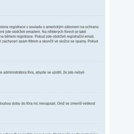
povolena registrace v souladu s americkým zákonem na ochranu
eré jste obdrželi emailem. Na některých fórech je také
 během registrace. Pokud jste obdrželi registrační email,
ail zachycen spam filtrem a skončil ve složce se spamy. Pokud
dministrátora fóra, abyste se ujistili, že jste nebyli
louhou dobu do fóra nic nenapsali, čímž se zmenší velikost