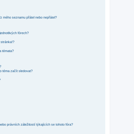
o/z mého seznamu přátel nebo nepřátel?
jednotlivých fórech?
 stránka!?
 a témata?
?
o téma začít sledovat?
?
bo právních záležitostí týkajících se tohoto fóra?