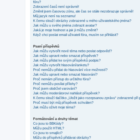
fóru?
Zobrazení časů není správné!
Změnil jsem časovou zónu, ale čas se stále nezobrazuje správně!
Můj jazyk není na seznamu!
K čemu slouží obrázky zobrazené u mého uživatelského jména?
Jak můžu u svého jména zobrazit avatar?
Jaká je moje hodnost a jak ji můžu změnit?
Když chci poslat email uživateli fóra, musím se přihlásit?
Psaní příspěvků
Jak můžu vytvořit nové téma nebo poslat odpověď?
Jak můžu upravit nebo smazat příspěvek?
Jak můžu přidat ke svým příspěvků podpis?
Jak můžu vytvořit hlasování/anketu?
Proč nemůžu přidat do hlasování více možností?
Jak můžu upravit nebo smazat hlasování?
Proč nemám přístup do určitého fóra?
Proč nemůžu posílat přílohy?
Proč jsem obdržel varování?
Jak můžu moderátorovi nahlásit příspěvek?
K čemu slouží tlačítko „Uložit jako rozepsanou zprávu“ zobrazené při
Proč musí být můj příspěvek schválen?
Jak můžu oživit moje téma?
Formátování a druhy témat
Co jsou to BBKódy?
Můžu použít HTML?
Co jsou to smajlíci?
Můžu do příspěvků přidávat obrázky?