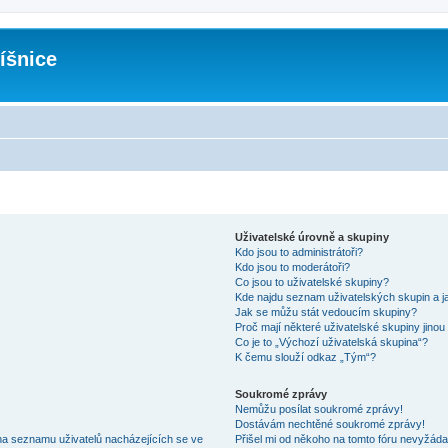
íšnice
Uživatelské úrovně a skupiny
Kdo jsou to administrátoři?
Kdo jsou to moderátoři?
Co jsou to uživatelské skupiny?
Kde najdu seznam uživatelských skupin a j
Jak se můžu stát vedoucím skupiny?
Proč mají některé uživatelské skupiny jinou
Co je to „Výchozí uživatelská skupina“?
K čemu slouží odkaz „Tým“?
Soukromé zprávy
Nemůžu posílat soukromé zprávy!
Dostávám nechtěné soukromé zprávy!
na seznamu uživatelů nacházejících se ve
Přišel mi od někoho na tomto fóru nevyžáda