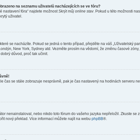
obrazeno na seznamu uživatelů nacházejících se ve fóru?
né nastavení fóra“ najdete možnost
Skrýt můj online stav
. Pokud u této možnosti nas
rytý uživatel.
teré se nacházíte. Pokud se jedná o tento případ, přejděte na váš „Uživatelský pa
a, Londýn, New York, Sydney atd. Vezměte prosím na vědomí, že změnu časové zóny, 
 dobrý důvod, proč tak učinit.
rávně!
ě, ale čas se stále zobrazuje nesprávně, pak je čas nastavený na hodinách serveru 
or nenainstaloval, nebo nikdo toto fórum do vašeho jazyka nepřeložil. Zkuste se ze
ořit nový překlad. Více informací můžete najít na webu
phpBB
®.