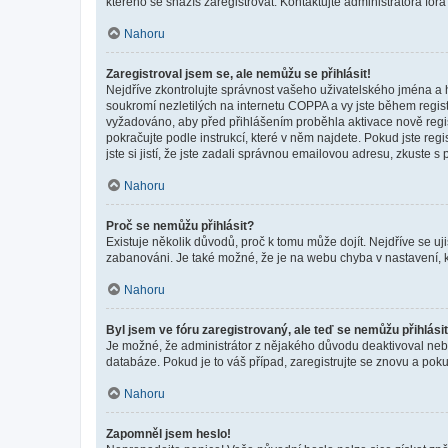
kterého se snažíš zaregistrovat. Kontaktujte administrátora fór
Nahoru
Zaregistroval jsem se, ale nemůžu se přihlásit!
Nejdříve zkontrolujte správnost vašeho uživatelského jména a 
soukromí nezletilých na internetu COPPA a vy jste během registr
vyžadováno, aby před přihlášením proběhla aktivace nově regis
pokračujte podle instrukcí, které v něm najdete. Pokud jste re
jste si jistí, že jste zadali správnou emailovou adresu, zkuste 
Nahoru
Proč se nemůžu přihlásit?
Existuje několik důvodů, proč k tomu může dojít. Nejdříve se ujis
zabanováni. Je také možné, že je na webu chyba v nastavení, k
Nahoru
Byl jsem ve fóru zaregistrovaný, ale teď se nemůžu přihlásit
Je možné, že administrátor z nějakého důvodu deaktivoval nebo 
databáze. Pokud je to váš případ, zaregistrujte se znovu a pokus
Nahoru
Zapomněl jsem heslo!