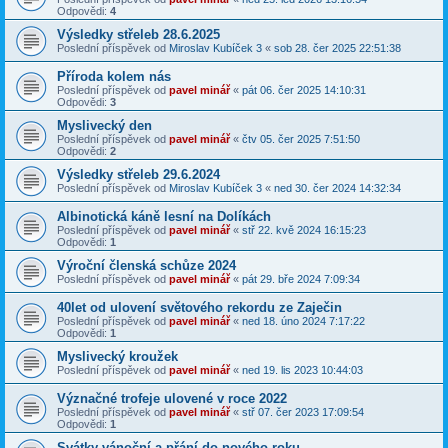
Odpovědi:
4
Výsledky střeleb 28.6.2025
Poslední příspěvek od
Miroslav Kubíček 3
«
sob 28. čer 2025 22:51:38
Příroda kolem nás
Poslední příspěvek od
pavel minář
«
pát 06. čer 2025 14:10:31
Odpovědi:
3
Myslivecký den
Poslední příspěvek od
pavel minář
«
čtv 05. čer 2025 7:51:50
Odpovědi:
2
Výsledky střeleb 29.6.2024
Poslední příspěvek od
Miroslav Kubíček 3
«
ned 30. čer 2024 14:32:34
Albinotická káně lesní na Dolíkách
Poslední příspěvek od
pavel minář
«
stř 22. kvě 2024 16:15:23
Odpovědi:
1
Výroční členská schůze 2024
Poslední příspěvek od
pavel minář
«
pát 29. bře 2024 7:09:34
40let od ulovení světového rekordu ze Zaječin
Poslední příspěvek od
pavel minář
«
ned 18. úno 2024 7:17:22
Odpovědi:
1
Myslivecký kroužek
Poslední příspěvek od
pavel minář
«
ned 19. lis 2023 10:44:03
Význačné trofeje ulovené v roce 2022
Poslední příspěvek od
pavel minář
«
stř 07. čer 2023 17:09:54
Odpovědi:
1
Svátky vánoční a přání do nového roku