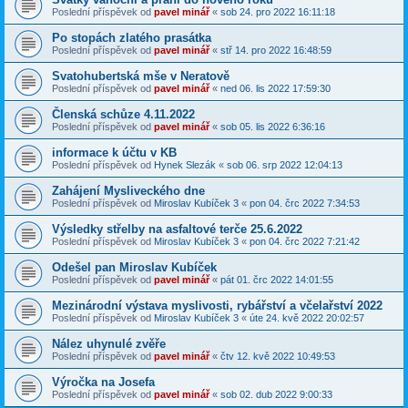
Poslední příspěvek od
pavel minář
«
sob 24. pro 2022 16:11:18
Po stopách zlatého prasátka
Poslední příspěvek od
pavel minář
«
stř 14. pro 2022 16:48:59
Svatohubertská mše v Neratově
Poslední příspěvek od
pavel minář
«
ned 06. lis 2022 17:59:30
Členská schůze 4.11.2022
Poslední příspěvek od
pavel minář
«
sob 05. lis 2022 6:36:16
informace k účtu v KB
Poslední příspěvek od
Hynek Slezák
«
sob 06. srp 2022 12:04:13
Zahájení Mysliveckého dne
Poslední příspěvek od
Miroslav Kubíček 3
«
pon 04. črc 2022 7:34:53
Výsledky střelby na asfaltové terče 25.6.2022
Poslední příspěvek od
Miroslav Kubíček 3
«
pon 04. črc 2022 7:21:42
Odešel pan Miroslav Kubíček
Poslední příspěvek od
pavel minář
«
pát 01. črc 2022 14:01:55
Mezinárodní výstava myslivosti, rybářství a včelařství 2022
Poslední příspěvek od
Miroslav Kubíček 3
«
úte 24. kvě 2022 20:02:57
Nález uhynulé zvěře
Poslední příspěvek od
pavel minář
«
čtv 12. kvě 2022 10:49:53
Výročka na Josefa
Poslední příspěvek od
pavel minář
«
sob 02. dub 2022 9:00:33