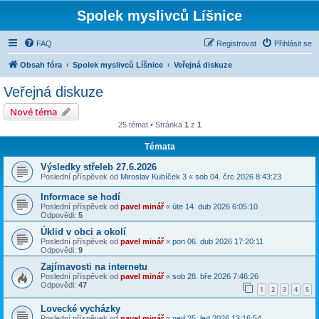
Spolek myslivců Líšnice
FAQ
Registrovat
Přihlásit se
Obsah fóra
Spolek myslivců Líšnice
Veřejná diskuze
Veřejná diskuze
Nové téma
25 témat • Stránka
1
z
1
Témata
Výsledky střeleb 27.6.2026
Poslední příspěvek od
Miroslav Kubíček 3
«
sob 04. črc 2026 8:43:23
Informace se hodí
Poslední příspěvek od
pavel minář
«
úte 14. dub 2026 6:05:10
Odpovědi:
5
Úklid v obci a okolí
Poslední příspěvek od
pavel minář
«
pon 06. dub 2026 17:20:11
Odpovědi:
9
Zajímavosti na internetu
Poslední příspěvek od
pavel minář
«
sob 28. bře 2026 7:46:26
Odpovědi:
47
1
2
3
4
5
Lovecké vycházky
Poslední příspěvek od
pavel minář
«
ned 25. led 2026 13:16:54