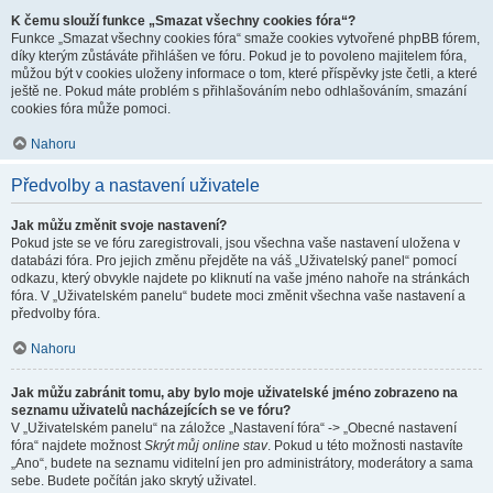
K čemu slouží funkce „Smazat všechny cookies fóra“?
Funkce „Smazat všechny cookies fóra“ smaže cookies vytvořené phpBB fórem,
díky kterým zůstáváte přihlášen ve fóru. Pokud je to povoleno majitelem fóra,
můžou být v cookies uloženy informace o tom, které příspěvky jste četli, a které
ještě ne. Pokud máte problém s přihlašováním nebo odhlašováním, smazání
cookies fóra může pomoci.
Nahoru
Předvolby a nastavení uživatele
Jak můžu změnit svoje nastavení?
Pokud jste se ve fóru zaregistrovali, jsou všechna vaše nastavení uložena v
databázi fóra. Pro jejich změnu přejděte na váš „Uživatelský panel“ pomocí
odkazu, který obvykle najdete po kliknutí na vaše jméno nahoře na stránkách
fóra. V „Uživatelském panelu“ budete moci změnit všechna vaše nastavení a
předvolby fóra.
Nahoru
Jak můžu zabránit tomu, aby bylo moje uživatelské jméno zobrazeno na
seznamu uživatelů nacházejících se ve fóru?
V „Uživatelském panelu“ na záložce „Nastavení fóra“ -> „Obecné nastavení
fóra“ najdete možnost
Skrýt můj online stav
. Pokud u této možnosti nastavíte
„Ano“, budete na seznamu viditelní jen pro administrátory, moderátory a sama
sebe. Budete počítán jako skrytý uživatel.