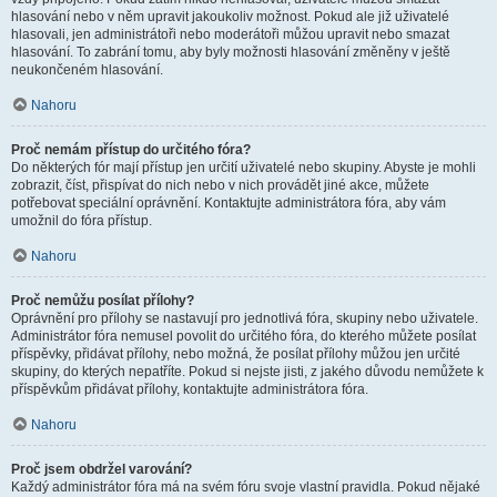
hlasování nebo v něm upravit jakoukoliv možnost. Pokud ale již uživatelé
hlasovali, jen administrátoři nebo moderátoři můžou upravit nebo smazat
hlasování. To zabrání tomu, aby byly možnosti hlasování změněny v ještě
neukončeném hlasování.
Nahoru
Proč nemám přístup do určitého fóra?
Do některých fór mají přístup jen určití uživatelé nebo skupiny. Abyste je mohli
zobrazit, číst, přispívat do nich nebo v nich provádět jiné akce, můžete
potřebovat speciální oprávnění. Kontaktujte administrátora fóra, aby vám
umožnil do fóra přístup.
Nahoru
Proč nemůžu posílat přílohy?
Oprávnění pro přílohy se nastavují pro jednotlivá fóra, skupiny nebo uživatele.
Administrátor fóra nemusel povolit do určitého fóra, do kterého můžete posílat
příspěvky, přidávat přílohy, nebo možná, že posílat přílohy můžou jen určité
skupiny, do kterých nepatříte. Pokud si nejste jisti, z jakého důvodu nemůžete k
příspěvkům přidávat přílohy, kontaktujte administrátora fóra.
Nahoru
Proč jsem obdržel varování?
Každý administrátor fóra má na svém fóru svoje vlastní pravidla. Pokud nějaké