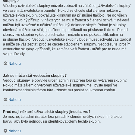
skupiny?
Všechny uživatelské skupiny můžete zobrazit na záložce „Uživatelské skupiny“
ve vašem „Uživatelském panelu“. Pokud se chcete stát členem některé z
uživatelských skupin, pokračujte kliknutím na příslušné tlačítko. Ne do všech
skupin je volný přístup. V některých se musí žádost o členství schválit, některé
můžou být uzavřené a některé můžou být dokonce skryté. Pokud je skupiny
otevřená, můžete se stát jejím členem po kliknutí na příslušné tlačítko. Pokud
členství ve skupině vyžaduje schválení, můžete o ně požádat kliknutím na
příslušné tlačítko. Vedoucí uživatelské skupiny bude muset schválit vaši žádost
a může se vás zeptat, proč se chcete stát členem skupiny. Neobtěžujte, prosím,
vedoucího skupiny v případě, že zamítne vaši žádost - určitě pro to bude mít
svoje důvody.
Nahoru
Jak se můžu stát vedoucím skupiny?
Vedoucí skupiny je obvykle určen administrátorem fóra při vytváření skupiny.
Pokud máte zájem o vytvoření uživatelské skupiny, měli byste nejdříve
kontaktovat administrátora fóra - zkuste mu poslat soukromou zprávu.
Nahoru
Proč mají některé uživatelské skupiny jinou barvu?
Je možné, že administrátor fóra přiřadil k členům určitých skupin nějakou
barvu, aby bylo jednodušší identifikovat členy těchto skupin.
Nahoru