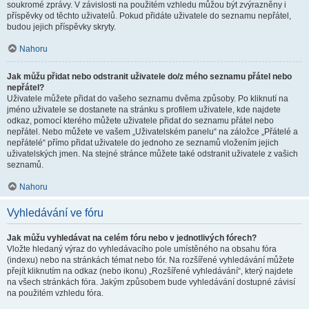
soukromé zprávy. V závislosti na použitém vzhledu můžou být zvýrazněny i
příspěvky od těchto uživatelů. Pokud přidáte uživatele do seznamu nepřátel,
budou jejich příspěvky skryty.
Nahoru
Jak můžu přidat nebo odstranit uživatele do/z mého seznamu přátel nebo
nepřátel?
Uživatele můžete přidat do vašeho seznamu dvěma způsoby. Po kliknutí na
jméno uživatele se dostanete na stránku s profilem uživatele, kde najdete
odkaz, pomocí kterého můžete uživatele přidat do seznamu přátel nebo
nepřátel. Nebo můžete ve vašem „Uživatelském panelu“ na záložce „Přátelé a
nepřátelé“ přímo přidat uživatele do jednoho ze seznamů vložením jejich
uživatelských jmen. Na stejné stránce můžete také odstranit uživatele z vašich
seznamů.
Nahoru
Vyhledávání ve fóru
Jak můžu vyhledávat na celém fóru nebo v jednotlivých fórech?
Vložte hledaný výraz do vyhledávacího pole umístěného na obsahu fóra
(indexu) nebo na stránkách témat nebo fór. Na rozšířené vyhledávání můžete
přejít kliknutím na odkaz (nebo ikonu) „Rozšířené vyhledávání“, který najdete
na všech stránkách fóra. Jakým způsobem bude vyhledávání dostupné závisí
na použitém vzhledu fóra.