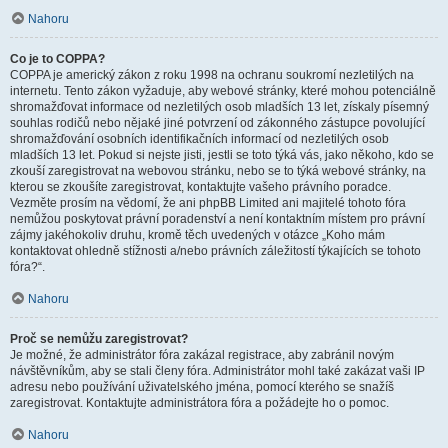
Nahoru
Co je to COPPA?
COPPA je americký zákon z roku 1998 na ochranu soukromí nezletilých na
internetu. Tento zákon vyžaduje, aby webové stránky, které mohou potenciálně
shromažďovat informace od nezletilých osob mladších 13 let, získaly písemný
souhlas rodičů nebo nějaké jiné potvrzení od zákonného zástupce povolující
shromažďování osobních identifikačních informací od nezletilých osob
mladších 13 let. Pokud si nejste jisti, jestli se toto týká vás, jako někoho, kdo se
zkouší zaregistrovat na webovou stránku, nebo se to týká webové stránky, na
kterou se zkoušíte zaregistrovat, kontaktujte vašeho právního poradce.
Vezměte prosím na vědomí, že ani phpBB Limited ani majitelé tohoto fóra
nemůžou poskytovat právní poradenství a není kontaktním místem pro právní
zájmy jakéhokoliv druhu, kromě těch uvedených v otázce „Koho mám
kontaktovat ohledně stížnosti a/nebo právních záležitostí týkajících se tohoto
fóra?“.
Nahoru
Proč se nemůžu zaregistrovat?
Je možné, že administrátor fóra zakázal registrace, aby zabránil novým
návštěvníkům, aby se stali členy fóra. Administrátor mohl také zakázat vaši IP
adresu nebo používání uživatelského jména, pomocí kterého se snažíš
zaregistrovat. Kontaktujte administrátora fóra a požádejte ho o pomoc.
Nahoru