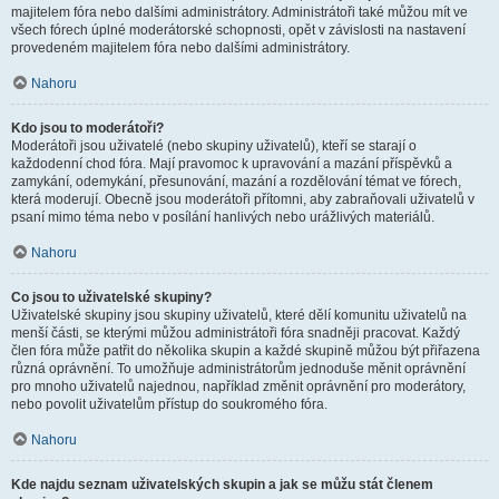
majitelem fóra nebo dalšími administrátory. Administrátoři také můžou mít ve
všech fórech úplné moderátorské schopnosti, opět v závislosti na nastavení
provedeném majitelem fóra nebo dalšími administrátory.
Nahoru
Kdo jsou to moderátoři?
Moderátoři jsou uživatelé (nebo skupiny uživatelů), kteří se starají o
každodenní chod fóra. Mají pravomoc k upravování a mazání příspěvků a
zamykání, odemykání, přesunování, mazání a rozdělování témat ve fórech,
která moderují. Obecně jsou moderátoři přítomni, aby zabraňovali uživatelů v
psaní mimo téma nebo v posílání hanlivých nebo urážlivých materiálů.
Nahoru
Co jsou to uživatelské skupiny?
Uživatelské skupiny jsou skupiny uživatelů, které dělí komunitu uživatelů na
menší části, se kterými můžou administrátoři fóra snadněji pracovat. Každý
člen fóra může patřit do několika skupin a každé skupině můžou být přiřazena
různá oprávnění. To umožňuje administrátorům jednoduše měnit oprávnění
pro mnoho uživatelů najednou, například změnit oprávnění pro moderátory,
nebo povolit uživatelům přístup do soukromého fóra.
Nahoru
Kde najdu seznam uživatelských skupin a jak se můžu stát členem