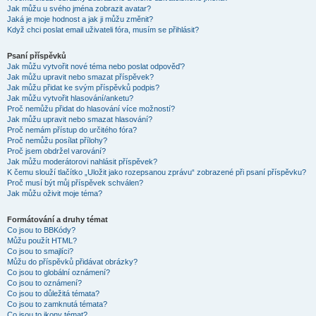
Jak můžu u svého jména zobrazit avatar?
Jaká je moje hodnost a jak ji můžu změnit?
Když chci poslat email uživateli fóra, musím se přihlásit?
Psaní příspěvků
Jak můžu vytvořit nové téma nebo poslat odpověď?
Jak můžu upravit nebo smazat příspěvek?
Jak můžu přidat ke svým příspěvků podpis?
Jak můžu vytvořit hlasování/anketu?
Proč nemůžu přidat do hlasování více možností?
Jak můžu upravit nebo smazat hlasování?
Proč nemám přístup do určitého fóra?
Proč nemůžu posílat přílohy?
Proč jsem obdržel varování?
Jak můžu moderátorovi nahlásit příspěvek?
K čemu slouží tlačítko „Uložit jako rozepsanou zprávu“ zobrazené při psaní příspěvku?
Proč musí být můj příspěvek schválen?
Jak můžu oživit moje téma?
Formátování a druhy témat
Co jsou to BBKódy?
Můžu použít HTML?
Co jsou to smajlíci?
Můžu do příspěvků přidávat obrázky?
Co jsou to globální oznámení?
Co jsou to oznámení?
Co jsou to důležitá témata?
Co jsou to zamknutá témata?
Co jsou to ikony témat?