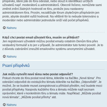
příspěvků, které jste do fóra odeslali, nebo slouží k identifikaci určitých
uživatelů např. moderátorů a administrátorů. Obecně řečeno, nemůžete sami
změnit znění žádných hodností ve fóru, protože jsou nastaveny
administrátorem fóra. Prosím, nezatěžujte fórum zbytečným přispíváním jen
proto, abyste dosáhli vyšší hodnosti. Na většině fór to nebude tolerováno a
moderátor nebo administrátor jednoduše sníží váš počet příspěvků.
Nahoru
Když chci poslat email uživateli fóra, musím se přihlásit?
Jen registrovaní uživatelé můžou posílat emaily ostatním členům fóra přes
vestavěný formulář a to jen v případě, že administrátor tuto funkci povolil. Je to
z důvodu zabránění zneužití emailového systému anonymními uživateli.
Nahoru
Psaní příspěvků
Jak můžu vytvořit nové téma nebo poslat odpověď?
Pokud chcete do fóra poslat nové téma, klikněte na tlačítko „Nové téma“. Pro
odeslání odpovědi do existujícího tématu klikněte na tlačítko „Odpovědět“. Je
možné, že se budete muset zaregistrovat a přihlásit předtím, než budete moci
posílat příspěvky. Naspodu každého fóra a tématu můžete najít seznam
oprávnění, které v konkrétním fóru a tématu máte. Například: „Můžete posílat
nová témata“, „Můžete posílat přílohy“ atd.
Nahoru