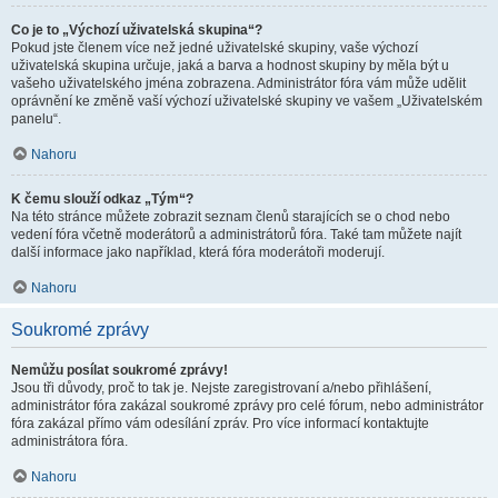
Co je to „Výchozí uživatelská skupina“?
Pokud jste členem více než jedné uživatelské skupiny, vaše výchozí
uživatelská skupina určuje, jaká a barva a hodnost skupiny by měla být u
vašeho uživatelského jména zobrazena. Administrátor fóra vám může udělit
oprávnění ke změně vaší výchozí uživatelské skupiny ve vašem „Uživatelském
panelu“.
Nahoru
K čemu slouží odkaz „Tým“?
Na této stránce můžete zobrazit seznam členů starajících se o chod nebo
vedení fóra včetně moderátorů a administrátorů fóra. Také tam můžete najít
další informace jako například, která fóra moderátoři moderují.
Nahoru
Soukromé zprávy
Nemůžu posílat soukromé zprávy!
Jsou tři důvody, proč to tak je. Nejste zaregistrovaní a/nebo přihlášení,
administrátor fóra zakázal soukromé zprávy pro celé fórum, nebo administrátor
fóra zakázal přímo vám odesílání zpráv. Pro více informací kontaktujte
administrátora fóra.
Nahoru