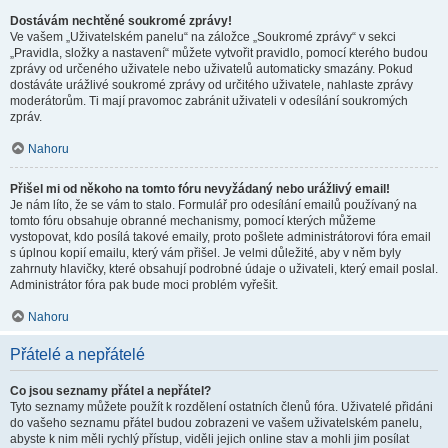
Dostávám nechtěné soukromé zprávy!
Ve vašem „Uživatelském panelu“ na záložce „Soukromé zprávy“ v sekci
„Pravidla, složky a nastavení“ můžete vytvořit pravidlo, pomocí kterého budou
zprávy od určeného uživatele nebo uživatelů automaticky smazány. Pokud
dostáváte urážlivé soukromé zprávy od určitého uživatele, nahlaste zprávy
moderátorům. Ti mají pravomoc zabránit uživateli v odesílání soukromých
zpráv.
Nahoru
Přišel mi od někoho na tomto fóru nevyžádaný nebo urážlivý email!
Je nám líto, že se vám to stalo. Formulář pro odesílání emailů používaný na
tomto fóru obsahuje obranné mechanismy, pomocí kterých můžeme
vystopovat, kdo posílá takové emaily, proto pošlete administrátorovi fóra email
s úplnou kopií emailu, který vám přišel. Je velmi důležité, aby v něm byly
zahrnuty hlavičky, které obsahují podrobné údaje o uživateli, který email poslal.
Administrátor fóra pak bude moci problém vyřešit.
Nahoru
Přátelé a nepřátelé
Co jsou seznamy přátel a nepřátel?
Tyto seznamy můžete použít k rozdělení ostatních členů fóra. Uživatelé přidáni
do vašeho seznamu přátel budou zobrazeni ve vašem uživatelském panelu,
abyste k nim měli rychlý přístup, viděli jejich online stav a mohli jim posílat