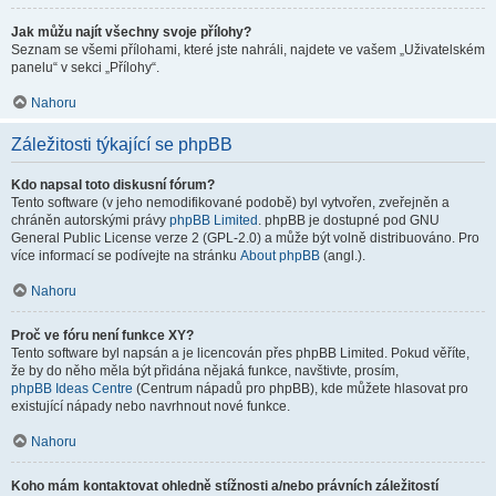
Jak můžu najít všechny svoje přílohy?
Seznam se všemi přílohami, které jste nahráli, najdete ve vašem „Uživatelském
panelu“ v sekci „Přílohy“.
Nahoru
Záležitosti týkající se phpBB
Kdo napsal toto diskusní fórum?
Tento software (v jeho nemodifikované podobě) byl vytvořen, zveřejněn a
chráněn autorskými právy
phpBB Limited
. phpBB je dostupné pod GNU
General Public License verze 2 (GPL-2.0) a může být volně distribuováno. Pro
více informací se podívejte na stránku
About phpBB
(angl.).
Nahoru
Proč ve fóru není funkce XY?
Tento software byl napsán a je licencován přes phpBB Limited. Pokud věříte,
že by do něho měla být přidána nějaká funkce, navštivte, prosím,
phpBB Ideas Centre
(Centrum nápadů pro phpBB), kde můžete hlasovat pro
existující nápady nebo navrhnout nové funkce.
Nahoru
Koho mám kontaktovat ohledně stížnosti a/nebo právních záležitostí