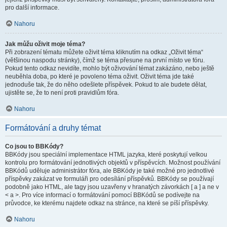
pro další informace.
Nahoru
Jak můžu oživit moje téma?
Při zobrazení tématu můžete oživit téma kliknutím na odkaz „Oživit téma“
(většinou naspodu stránky), čímž se téma přesune na první místo ve fóru.
Pokud tento odkaz nevidíte, mohlo být oživování témat zakázáno, nebo ještě
neuběhla doba, po které je povoleno téma oživit. Oživit téma jde také
jednoduše tak, že do něho odešlete příspěvek. Pokud to ale budete dělat,
ujistěte se, že to není proti pravidlům fóra.
Nahoru
Formátování a druhy témat
Co jsou to BBKódy?
BBKódy jsou speciální implementace HTML jazyka, které poskytují velkou
kontrolu pro formátování jednotlivých objektů v příspěvcích. Možnost používání
BBKódů uděluje administrátor fóra, ale BBKódy je také možné pro jednotlivé
příspěvky zakázat ve formuláři pro odesílání příspěvků. BBKódy se používají
podobně jako HTML, ale tagy jsou uzavřeny v hranatých závorkách [ a ] a ne v
< a >. Pro více informací o formátování pomocí BBKódů se podívejte na
průvodce, ke kterému najdete odkaz na stránce, na které se píší příspěvky.
Nahoru