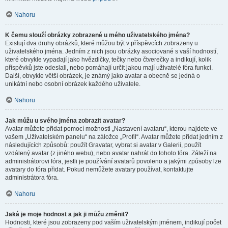
Nahoru
K čemu slouží obrázky zobrazené u mého uživatelského jména?
Existují dva druhy obrázků, které můžou být v příspěvcích zobrazeny u
uživatelského jména. Jedním z nich jsou obrázky asociované s vaší hodností,
které obvykle vypadají jako hvězdičky, tečky nebo čtverečky a indikují, kolik
příspěvků jste odeslali, nebo pomáhají určit jakou mají uživatelé fóra funkci.
Další, obvykle větší obrázek, je známý jako avatar a obecně se jedná o
unikátní nebo osobní obrázek každého uživatele.
Nahoru
Jak můžu u svého jména zobrazit avatar?
Avatar můžete přidat pomocí možnosti „Nastavení avataru“, kterou najdete ve
vašem „Uživatelském panelu“ na záložce „Profil“. Avatar můžete přidat jedním z
následujících způsobů: použít Gravatar, vybrat si avatar v Galerii, použít
vzdálený avatar (z jiného webu), nebo avatar nahrát do tohoto fóra. Záleží na
administrátorovi fóra, jestli je používání avatarů povoleno a jakými způsoby lze
avatary do fóra přidat. Pokud nemůžete avatary používat, kontaktujte
administrátora fóra.
Nahoru
Jaká je moje hodnost a jak ji můžu změnit?
Hodnosti, které jsou zobrazeny pod vaším uživatelským jménem, indikují počet