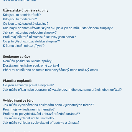
Uživatelské úrovně a skupiny
Kdo jsou to administrátoři?
Kdo jsou to moderátoři?
Co jsou to uživatelské skupiny?
Kde najdu seznam uživatelských skupin a jak se můžu stát členem skupiny?
Jak se můžu stát vedoucím skupiny?
Proč mají některé uživatelské skupiny jinou barvu?
Co je to „Výchozí uživatelská skupina“?
K čemu slouží odkaz „Tým“?
Soukromé zprávy
Nemůžu posílat soukromé zprávy!
Dostávám nechtěné soukromé zprávy!
Přišel mi od někoho na tomto fóru nevyžádaný nebo urážlivý email!
Přátelé a nepřátelé
Co jsou seznamy přátel a nepřátel?
Jak můžu přidat nebo odstranit uživatele do/z mého seznamu přátel nebo nepřátel?
Vyhledávání ve fóru
Jak můžu vyhledávat na celém fóru nebo v jednotlivých fórech?
Proč moje vyhledávání nic nenašlo?
Proč se mi po vyhledávání zobrazí prázdná stránka!?
Jak můžu vyhledat určité uživatele?
Jak můžu vyhledat svoje vlastní příspěvky a témata?