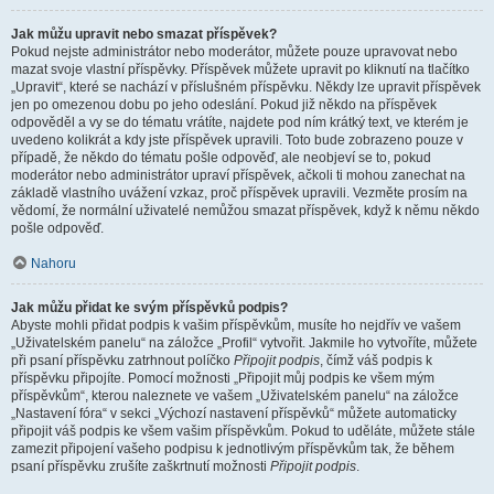
Jak můžu upravit nebo smazat příspěvek?
Pokud nejste administrátor nebo moderátor, můžete pouze upravovat nebo
mazat svoje vlastní příspěvky. Příspěvek můžete upravit po kliknutí na tlačítko
„Upravit“, které se nachází v příslušném příspěvku. Někdy lze upravit příspěvek
jen po omezenou dobu po jeho odeslání. Pokud již někdo na příspěvek
odpověděl a vy se do tématu vrátíte, najdete pod ním krátký text, ve kterém je
uvedeno kolikrát a kdy jste příspěvek upravili. Toto bude zobrazeno pouze v
případě, že někdo do tématu pošle odpověď, ale neobjeví se to, pokud
moderátor nebo administrátor upraví příspěvek, ačkoli ti mohou zanechat na
základě vlastního uvážení vzkaz, proč příspěvek upravili. Vezměte prosím na
vědomí, že normální uživatelé nemůžou smazat příspěvek, když k němu někdo
pošle odpověď.
Nahoru
Jak můžu přidat ke svým příspěvků podpis?
Abyste mohli přidat podpis k vašim příspěvkům, musíte ho nejdřív ve vašem
„Uživatelském panelu“ na záložce „Profil“ vytvořit. Jakmile ho vytvoříte, můžete
při psaní příspěvku zatrhnout políčko
Připojit podpis
, čímž váš podpis k
příspěvku připojíte. Pomocí možnosti „Připojit můj podpis ke všem mým
příspěvkům“, kterou naleznete ve vašem „Uživatelském panelu“ na záložce
„Nastavení fóra“ v sekci „Výchozí nastavení příspěvků“ můžete automaticky
připojit váš podpis ke všem vašim příspěvkům. Pokud to uděláte, můžete stále
zamezit připojení vašeho podpisu k jednotlivým příspěvkům tak, že během
psaní příspěvku zrušíte zaškrtnutí možnosti
Připojit podpis
.