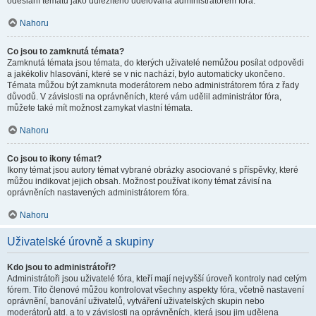
odeslání tématu jako důležitého udělována administrátorem fóra.
Nahoru
Co jsou to zamknutá témata?
Zamknutá témata jsou témata, do kterých uživatelé nemůžou posílat odpovědi
a jakékoliv hlasování, které se v nic nachází, bylo automaticky ukončeno.
Témata můžou být zamknuta moderátorem nebo administrátorem fóra z řady
důvodů. V závislosti na oprávněních, které vám udělil administrátor fóra,
můžete také mít možnost zamykat vlastní témata.
Nahoru
Co jsou to ikony témat?
Ikony témat jsou autory témat vybrané obrázky asociované s příspěvky, které
můžou indikovat jejich obsah. Možnost používat ikony témat závisí na
oprávněních nastavených administrátorem fóra.
Nahoru
Uživatelské úrovně a skupiny
Kdo jsou to administrátoři?
Administrátoři jsou uživatelé fóra, kteří mají nejvyšší úroveň kontroly nad celým
fórem. Tito členové můžou kontrolovat všechny aspekty fóra, včetně nastavení
oprávnění, banování uživatelů, vytváření uživatelských skupin nebo
moderátorů atd. a to v závislosti na oprávněních, která jsou jim udělena