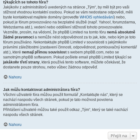
týkajících se tohoto fóra?
Jakýkoliv z administrátorů uvedených na stránce „Tým“, by měl být pro vaši
stížnost vhodnou kontaktní osobou. Pokud se vám nedostane odpovědi, měli
byste kontaktovat majitele domény (proveďte
WHOIS vyhledávání
) nebo,
pokud je fórum provozováno na bezplatné službě (např. Yahoo!, forumzdarma,
Webzdarma atd.), vedení nebo oddělení stížností tohoto provozovatele.
Vezměte, prosím, na vědomí, že phpBB Limited na tomto fóru
nemá absolutně
žádné pravomoci
a nemůže nést odpovědnost za to jak, kde, nebo kým je toto
fórum používáno. Nekontaktujte phpBB Limited v souvislosti s jakýmikoliv
právními záležitostmi (zastavení činnosti, odpovědnost, pomlouvačný komentář
atd.), které
nemají přímou souvislost
s webem phpBB.com, nebo se
samotným phpBB softwarem. Pokud pošlete email phpBB Limited týkající se
jakákoliv třetí strany
, která používá tento software, můžete očekávat, že
dostanete pouze strohou, nebo vůbec žádnou odpověď.
Nahoru
Jak můžu kontaktovat administrátora fóra?
Všichni uživatelé fóra můžou použít formulář „Kontaktujte nás“, který se
nachází naspodu všech stránek, pokud je tato možnost povolena
administrátorem fóra.
Přihlášení uživatelé můžou také použít odkaz „Tým“, který se také nachází
naspodu všech stránek.
Nahoru
Přejít na