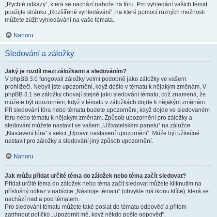
„Rychlé odkazy“, která se nachází nahoře na fóru. Pro vyhledání vašich témat
použijte stránku „Rozšířené vyhledávání“, na které pomocí různých možnosti
můžete zúžit vyhledávání na vaše témata.
Nahoru
Sledování a záložky
Jaký je rozdíl mezi záložkami a sledováním?
V phpBB 3.0 fungovali záložky velmi podobně jako záložky ve vašem
prohlížeči. Nebyli jste upozorněni, když došlo v tématu k nějakým změnám. V
phpBB 3.1 se záložky chovají stejně jako sledování tématu, což znamená, že
můžete být upozorněni, když v tématu v záložkách dojde k nějakým změnám.
Při sledování fóra nebo tématu budete upozorněni, když dojde ve sledovaném
fóru nebo tématu k nějakým změnám. Způsob upozornění pro záložky a
sledování můžete nastavit ve vašem „Uživatelském panelu“ na záložce
„Nastavení fóra“ v sekci „Upravit nastavení upozornění“. Může být užitečné
nastavit pro záložky a sledování jiný způsob upozornění.
Nahoru
Jak můžu přidat určité téma do záložek nebo téma začít sledovat?
Přidat určité téma do záložek nebo téma začít sledovat můžete kliknutím na
příslušný odkaz v nabídce „Nástroje tématu“ (obvykle má ikonu klíče), která se
nachází nad a pod tématem.
Pro sledování tématu můžete také poslat do tématu odpověď a přitom
zatrhnout políčko „Upozornit mě, když někdo pošle odpověď“.