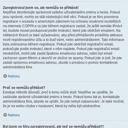
Zaregistroval jsem se, ale nemůžu se přihlásit!
Nejdříve zkontrolujte správnost vašeho uživatelského jména a hesla. Pokud
jsou správné, mohly se stát následující dvě věci. Pokud je ve fóru povolena
registrace v souladu s americkým zákonem na ochranu soukromí nezletilých
na internetu COPPA a vy jste během registrace zadali, že ještě nemáte třináct
let, budete muset postupovat podle instrukcí, které jste obdrželi emailem. Na
některých fórech je také vyžadováno, aby před přihlášením proběhla aktivace
nově registrovaného účtu a to buď vámi, nebo administrátorem. Tato informace
byla zobrazena během registrace. Pokud jste obdrželi registrační email,
pokračujte podle instrukcí, které v něm najdete. Pokud jste registrační email
neobdrželi, mohli jste zadat špatnou emailovou adresu, nebo byl email
zachycen spam filtrem a skončil ve složce se spamy. Pokud jste si jistí, že jste
zadali správnou emailovou adresu, zkuste s prosbou o pomoc kontaktovat
administrátora fóra.
Nahoru
Proč se nemůžu přihlásit?
Existuje několik důvodů, proč k tomu může dojít. Nejdříve se ujistěte, že
zadáváte správné uživatelské jméno a heslo. Pokud tomu tak je, kontaktujte
administrátora fóra, abyste se ujistili, že jste nebyli zabanováni. Je také možné,
že je na webu chyba v nastavení, která by měla být odstraněna.
Nahoru
Byl jsem ve fóru zaregistrovaný, ale teď se nemůžu přihlásit?!