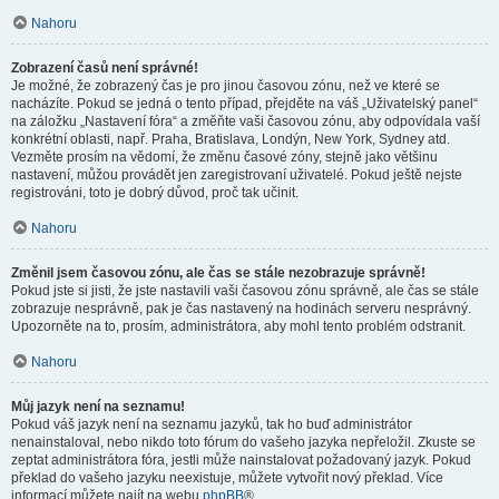
Nahoru
Zobrazení časů není správné!
Je možné, že zobrazený čas je pro jinou časovou zónu, než ve které se
nacházíte. Pokud se jedná o tento případ, přejděte na váš „Uživatelský panel“
na záložku „Nastavení fóra“ a změňte vaši časovou zónu, aby odpovídala vaší
konkrétní oblasti, např. Praha, Bratislava, Londýn, New York, Sydney atd.
Vezměte prosím na vědomí, že změnu časové zóny, stejně jako většinu
nastavení, můžou provádět jen zaregistrovaní uživatelé. Pokud ještě nejste
registrováni, toto je dobrý důvod, proč tak učinit.
Nahoru
Změnil jsem časovou zónu, ale čas se stále nezobrazuje správně!
Pokud jste si jisti, že jste nastavili vaši časovou zónu správně, ale čas se stále
zobrazuje nesprávně, pak je čas nastavený na hodinách serveru nesprávný.
Upozorněte na to, prosím, administrátora, aby mohl tento problém odstranit.
Nahoru
Můj jazyk není na seznamu!
Pokud váš jazyk není na seznamu jazyků, tak ho buď administrátor
nenainstaloval, nebo nikdo toto fórum do vašeho jazyka nepřeložil. Zkuste se
zeptat administrátora fóra, jestli může nainstalovat požadovaný jazyk. Pokud
překlad do vašeho jazyku neexistuje, můžete vytvořit nový překlad. Více
informací můžete najít na webu
phpBB
®.