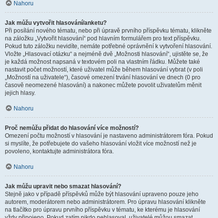
Nahoru
Jak můžu vytvořit hlasování/anketu?
Při posílání nového tématu, nebo při úpravě prvního příspěvku tématu, klikněte
na záložku „Vytvořit hlasování“ pod hlavním formulářem pro text příspěvku.
Pokud tuto záložku nevidíte, nemáte potřebné oprávnění k vytvoření hlasování.
Vložte „Hlasovací otázku“ a nejméně dvě „Možnosti hlasování“, ujistěte se, že
je každá možnost napsaná v textovém poli na vlastním řádku. Můžete také
nastavit počet možností, které uživatel může během hlasování vybrat (v poli
„Možností na uživatele“), časové omezení trvání hlasování ve dnech (0 pro
časově neomezené hlasování) a nakonec můžete povolit uživatelům měnit
jejich hlasy.
Nahoru
Proč nemůžu přidat do hlasování více možností?
Omezení počtu možností v hlasování je nastaveno administrátorem fóra. Pokud
si myslíte, že potřebujete do vašeho hlasování vložit více možností než je
povoleno, kontaktujte administrátora fóra.
Nahoru
Jak můžu upravit nebo smazat hlasování?
Stejně jako v případě příspěvků může být hlasování upraveno pouze jeho
autorem, moderátorem nebo administrátorem. Pro úpravu hlasování klikněte
na tlačítko pro úpravu prvního příspěvku v tématu, ke kterému je hlasování
vždy připojeno. Pokud zatím nikdo nehlasoval, uživatelé můžou smazat