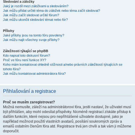
Sledování a záložky
Jaký je rozdíl mezi záložkami a sledováním?
Jak můžu přidat určité téma do záložek nebo téma začít sledovat?
Jak můžu začít sledovat určité fórum?
Jak můžu ukončit sledování témat nebo fór?
Přílohy
Jaké přílohy jsou na tomto fóru povoleny?
Jak můžu najít všechny svoje přílohy?
Záležitosti týkající se phpBB
Kdo napsal toto diskusní fórum?
Proč ve fóru není funkce XY?
Koho mám kontaktovat ohledně stížnosti a/nebo právních záležitostí týkajících se
tohoto fóra?
Jak můžu kontaktovat administrátora fóra?
Přihlašování a registrace
Proč se musím zaregistrovat?
Možná nemusíte, záleží na administrátorovi fóra, jestli nastaví, že uživatel musí
být přihlášen, aby mohl odesílat příspěvky. Nicméně registrací získáte přístup k
dalším funkcím, které nejsou pro nepřihlášené uživatele dostupné, jako je
například možnost použití vlastních avatarů, posílání soukromých zpráv a
emailů ostatním členům fóra atd. Registrace trvá jen chvíli a tak vám ji můžeme
doporučit.