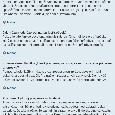
z těchto pravidel porušíte, může vám být uděleno varování. Vezměte prosím na
vědomí, že toto je rozhodnutí administrátora a phpBB Limited nemá nic
společného s varováními na daném fóru. Pokud si nejste jisti, z jakého důvodu
jste obdrželi varování, kontaktujte administrátora fóra.
Nahoru
Jak můžu moderátorovi nahlásit příspěvek?
Pokud je tato funkce povolena administrátorem fóra, měli byste v příspěvku,
který chcete nahlásit, vidět tlačítko (ikonu) pro nahlášení příspěvku. Po kliknutí
na tlačítko se zobrazí formulář, pomocí kterého můžete příspěvek nahlásit.
Nahoru
K čemu slouží tlačítko „Uložit jako rozepsanou zprávu“ zobrazené při psaní
příspěvku?
Pomocí tohoto tlačítka můžete uložit rozepsanou zprávu, abyste ji mohli
dokončit a odeslat později. Pro načtení rozepsaných zpráv přejděte na váš
„Uživatelský panel“, ve kterém naleznete odkaz na vaše rozepsané zprávy.
Nahoru
Proč musí být můj příspěvek schválen?
Administrátor fóra se mohl rozhodnout, že příspěvky ve fóru, do kterého
přispíváte, musí být prohlédnuty předtím, než je budou moci zobrazit ostatní
uživatelé. Je také možné, že vás administrátor fóra vložil do skupiny uživatelů,
jejichž příspěvky musí být schváleny. Kontaktujte, prosím, administrátora fóra