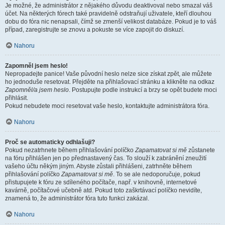
Je možné, že administrátor z nějakého důvodu deaktivoval nebo smazal váš
účet. Na některých fórech také pravidelně odstraňují uživatele, kteří dlouhou
dobu do fóra nic nenapsali, čímž se zmenší velikost databáze. Pokud je to váš
případ, zaregistrujte se znovu a pokuste se více zapojit do diskuzí.
Nahoru
Zapomněl jsem heslo!
Nepropadejte panice! Vaše původní heslo nelze sice získat zpět, ale můžete
ho jednoduše resetovat. Přejděte na přihlašovací stránku a klikněte na odkaz
Zapomněl/a jsem heslo
. Postupujte podle instrukcí a brzy se opět budete moci
přihlásit.
Pokud nebudete moci resetovat vaše heslo, kontaktujte administrátora fóra.
Nahoru
Proč se automaticky odhlašuji?
Pokud nezatrhnete během přihlašování políčko
Zapamatovat si mě
zůstanete
na fóru přihlášen jen po přednastavený čas. To slouží k zabránění zneužití
vašeho účtu někým jiným. Abyste zůstali přihlášeni, zatrhněte během
přihlašování políčko
Zapamatovat si mě
. To se ale nedoporučuje, pokud
přistupujete k fóru ze sdíleného počítače, např. v knihovně, internetové
kavárně, počítačové učebně atd. Pokud toto zaškrtávací políčko nevidíte,
znamená to, že administrátor fóra tuto funkci zakázal.
Nahoru