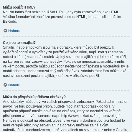
Můžu použít HTML?
Ne. Na tomto fóru nelze používat HTML, aby bylo zpracováno jako HTML.
Většinu formátování, které lze provést pomocí HTML, lze nahradit použitím
BBKódů.
Nahoru
Co jsou to smajlíci?
Smajlíci nebo emotikony jsou malé obrázky, které můžou být použity k
vyjádření pocitů a vytvořeny za použití krátkého kódu, např. kód :) znamená
radost a kód :( znamená smutek. Úplný seznam smajlíků najdete na formuláři,
na kterém se tvoří zprávy a příspěvky. Pokuste se nepoužívat smajlíky v příliš
velkém počtu, protože můžou způsobit nečitelnost příspěvku a moderátoři by je
mohli odstranit, nebo smazat celý váš příspěvek. Administrátor fóra může také
nastavit omezení počtu smajlíků, které lze v příspěvku použít.
Nahoru
Můžu do příspěvků přidávat obrázky?
Ano, obrázky můžou být ve vašich příspěvcích zobrazeny. Pokud administrátor
povolil ve fóru používání příloh, budete moci nahrát obrázek do fóra. V
opačném případě musíte odkázat na obrázek, který se nachází na veřejně
přístupném webovém serveru, např. http://www.priklad.cz/muj-obrazek.gif.
Nemůžete odkázat na obrázek uložený ve vašem vlastním počítači (pokud to
není veřejně přístupný server) ani na obrázky uložené za nějakým
autentizačním mechanizmem, např. v emailech na seznamu.cz nebo v Gmailu,