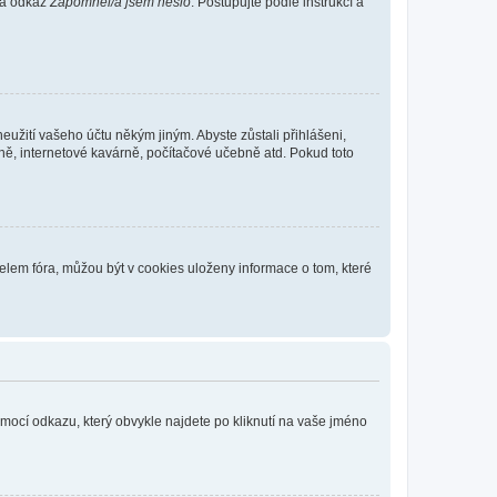
 na odkaz
Zapomněl/a jsem heslo
. Postupujte podle instrukcí a
eužití vašeho účtu někým jiným. Abyste zůstali přihlášeni,
vně, internetové kavárně, počítačové učebně atd. Pokud toto
elem fóra, můžou být v cookies uloženy informace o tom, které
omocí odkazu, který obvykle najdete po kliknutí na vaše jméno