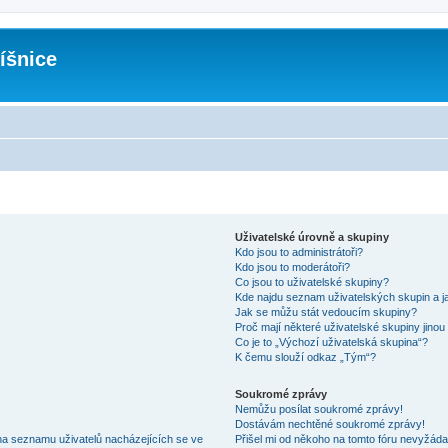
íšnice
Uživatelské úrovně a skupiny
Kdo jsou to administrátoři?
Kdo jsou to moderátoři?
Co jsou to uživatelské skupiny?
Kde najdu seznam uživatelských skupin a j
Jak se můžu stát vedoucím skupiny?
Proč mají některé uživatelské skupiny jinou
Co je to „Výchozí uživatelská skupina“?
K čemu slouží odkaz „Tým“?
Soukromé zprávy
Nemůžu posílat soukromé zprávy!
Dostávám nechtěné soukromé zprávy!
na seznamu uživatelů nacházejících se ve
Přišel mi od někoho na tomto fóru nevyžáda