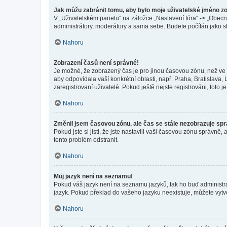
Jak můžu zabránit tomu, aby bylo moje uživatelské jméno z
V „Uživatelském panelu“ na záložce „Nastavení fóra“ -> „Obec
administrátory, moderátory a sama sebe. Budete počítán jako sk
Nahoru
Zobrazení časů není správné!
Je možné, že zobrazený čas je pro jinou časovou zónu, než ve k
aby odpovídala vaší konkrétní oblasti, např. Praha, Bratislav
zaregistrovaní uživatelé. Pokud ještě nejste registrováni, toto je
Nahoru
Změnil jsem časovou zónu, ale čas se stále nezobrazuje sp
Pokud jste si jisti, že jste nastavili vaši časovou zónu správn
tento problém odstranit.
Nahoru
Můj jazyk není na seznamu!
Pokud váš jazyk není na seznamu jazyků, tak ho buď administrát
jazyk. Pokud překlad do vašeho jazyku neexistuje, můžete vytv
Nahoru