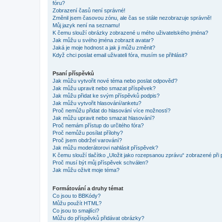
fóru?
Zobrazení časů není správné!
Změnil jsem časovou zónu, ale čas se stále nezobrazuje správně!
Můj jazyk není na seznamu!
K čemu slouží obrázky zobrazené u mého uživatelského jména?
Jak můžu u svého jména zobrazit avatar?
Jaká je moje hodnost a jak ji můžu změnit?
Když chci poslat email uživateli fóra, musím se přihlásit?
Psaní příspěvků
Jak můžu vytvořit nové téma nebo poslat odpověď?
Jak můžu upravit nebo smazat příspěvek?
Jak můžu přidat ke svým příspěvků podpis?
Jak můžu vytvořit hlasování/anketu?
Proč nemůžu přidat do hlasování více možností?
Jak můžu upravit nebo smazat hlasování?
Proč nemám přístup do určitého fóra?
Proč nemůžu posílat přílohy?
Proč jsem obdržel varování?
Jak můžu moderátorovi nahlásit příspěvek?
K čemu slouží tlačítko „Uložit jako rozepsanou zprávu“ zobrazené při
Proč musí být můj příspěvek schválen?
Jak můžu oživit moje téma?
Formátování a druhy témat
Co jsou to BBKódy?
Můžu použít HTML?
Co jsou to smajlíci?
Můžu do příspěvků přidávat obrázky?