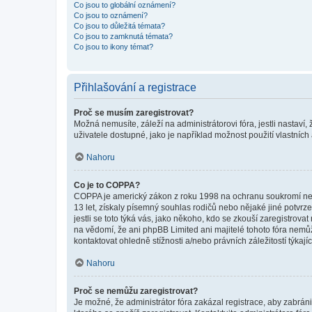
Co jsou to globální oznámení?
Co jsou to oznámení?
Co jsou to důležitá témata?
Co jsou to zamknutá témata?
Co jsou to ikony témat?
Přihlašování a registrace
Proč se musím zaregistrovat?
Možná nemusíte, záleží na administrátorovi fóra, jestli nastaví,
uživatele dostupné, jako je například možnost použití vlastních
Nahoru
Co je to COPPA?
COPPA je americký zákon z roku 1998 na ochranu soukromí nezl
13 let, získaly písemný souhlas rodičů nebo nějaké jiné potvrze
jestli se toto týká vás, jako někoho, kdo se zkouší zaregistro
na vědomí, že ani phpBB Limited ani majitelé tohoto fóra nem
kontaktovat ohledně stížnosti a/nebo právních záležitostí týkajíc
Nahoru
Proč se nemůžu zaregistrovat?
Je možné, že administrátor fóra zakázal registrace, aby zabrán