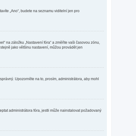
tavíte „Ano“, budete na seznamu viditelní jen pro
nel“ na záložku „Nastavení fóra“ a změňte vaši časovou zónu,
stejně jako většinu nastavení, můžou provádět jen
nesprávný. Upozorněte na to, prosím, administrátora, aby mohl
ptat administrátora fóra, jestli může nainstalovat požadovaný