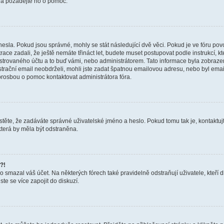
a a požádejte ho o pomoc.
hesla. Pokud jsou správné, mohly se stát následující dvě věci. Pokud je ve fóru 
ace zadali, že ještě nemáte třináct let, budete muset postupovat podle instrukcí, kt
trovaného účtu a to buď vámi, nebo administrátorem. Tato informace byla zobrazena
gistrační email neobdrželi, mohli jste zadat špatnou emailovou adresu, nebo byl em
s prosbou o pomoc kontaktovat administrátora fóra.
těte, že zadáváte správné uživatelské jméno a heslo. Pokud tomu tak je, kontaktujte a
terá by měla být odstraněna.
?!
smazal váš účet. Na některých fórech také pravidelně odstraňují uživatele, kteří d
te se více zapojit do diskuzí.