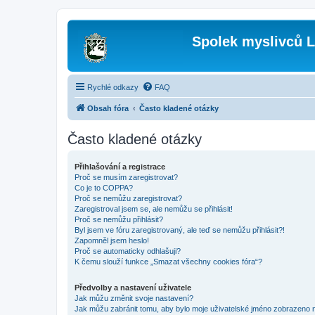
Spolek myslivců L
Rychlé odkazy
FAQ
Obsah fóra
Často kladené otázky
Často kladené otázky
Přihlašování a registrace
Proč se musím zaregistrovat?
Co je to COPPA?
Proč se nemůžu zaregistrovat?
Zaregistroval jsem se, ale nemůžu se přihlásit!
Proč se nemůžu přihlásit?
Byl jsem ve fóru zaregistrovaný, ale teď se nemůžu přihlásit?!
Zapomněl jsem heslo!
Proč se automaticky odhlašuji?
K čemu slouží funkce „Smazat všechny cookies fóra“?
Předvolby a nastavení uživatele
Jak můžu změnit svoje nastavení?
Jak můžu zabránit tomu, aby bylo moje uživatelské jméno zobrazeno 