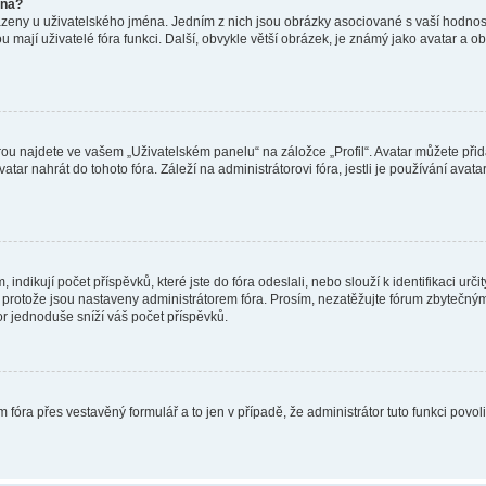
éna?
azeny u uživatelského jména. Jedním z nich jsou obrázky asociované s vaší hodnost
jakou mají uživatelé fóra funkci. Další, obvykle větší obrázek, je známý jako avatar
ou najdete ve vašem „Uživatelském panelu“ na záložce „Profil“. Avatar můžete přida
vatar nahrát do tohoto fóra. Záleží na administrátorovi fóra, jestli je používání ava
ndikují počet příspěvků, které jste do fóra odeslali, nebo slouží k identifikaci urč
protože jsou nastaveny administrátorem fóra. Prosím, nezatěžujte fórum zbytečným 
or jednoduše sníží váš počet příspěvků.
 fóra přes vestavěný formulář a to jen v případě, že administrátor tuto funkci povo