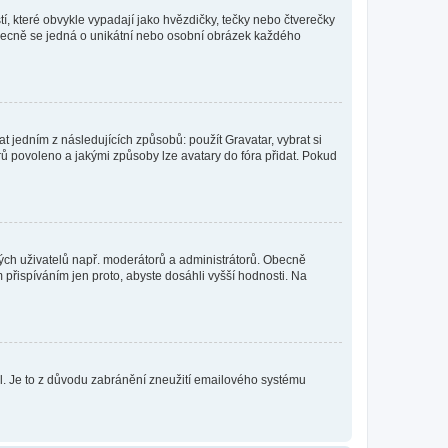
í, které obvykle vypadají jako hvězdičky, tečky nebo čtverečky
 a obecně se jedná o unikátní nebo osobní obrázek každého
t jedním z následujících způsobů: použít Gravatar, vybrat si
tarů povoleno a jakými způsoby lze avatary do fóra přidat. Pokud
itých uživatelů např. moderátorů a administrátorů. Obecně
přispíváním jen proto, abyste dosáhli vyšší hodnosti. Na
lil. Je to z důvodu zabránění zneužití emailového systému