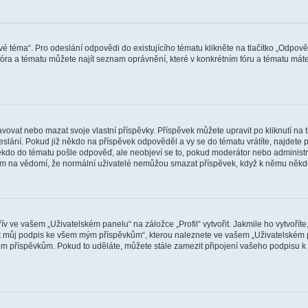
vé téma“. Pro odeslání odpovědi do existujícího tématu klikněte na tlačítko „Odpově
ra a tématu můžete najít seznam oprávnění, které v konkrétním fóru a tématu máte.
vat nebo mazat svoje vlastní příspěvky. Příspěvek můžete upravit po kliknutí na tla
ání. Pokud již někdo na příspěvek odpověděl a vy se do tématu vrátíte, najdete pod
ěkdo do tématu pošle odpověď, ale neobjeví se to, pokud moderátor nebo administr
osím na vědomí, že normální uživatelé nemůžou smazat příspěvek, když k němu něk
v ve vašem „Uživatelském panelu“ na záložce „Profil“ vytvořit. Jakmile ho vytvořít
jit můj podpis ke všem mým příspěvkům“, kterou naleznete ve vašem „Uživatelském p
im příspěvkům. Pokud to uděláte, můžete stále zamezit připojení vašeho podpisu k