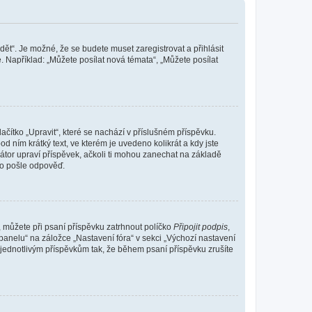
dět“. Je možné, že se budete muset zaregistrovat a přihlásit
 Například: „Můžete posílat nová témata“, „Můžete posílat
čítko „Upravit“, které se nachází v příslušném příspěvku.
 ním krátký text, ve kterém je uvedeno kolikrát a kdy jste
átor upraví příspěvek, ačkoli ti mohou zanechat na základě
do pošle odpověď.
e, můžete při psaní příspěvku zatrhnout políčko
Připojit podpis
,
anelu“ na záložce „Nastavení fóra“ v sekci „Výchozí nastavení
 jednotlivým příspěvkům tak, že během psaní příspěvku zrušíte