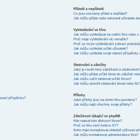
Přátelé a nepřátelé
Co jsou seznamy přátel a nepřátel?
Jak můžu přidat nebo odstranit uživatele d
Vyhledávání ve fóru
Jak můžu vyhledávat na celém fóru nebo v 
Proč moje vyhledávání nic nenašlo?
Proč se mi po vyhledávání zobrazí prázdná
Jak můžu vyhledat určité uživatele?
Jak můžu vyhledat svoje vlastní příspěvky
Sledování a záložky
Jaký je rozdíl mezi záložkami a sledováním
Jak můžu přidat určité téma do záložek neb
Jak můžu začít sledovat určité fórum?
Jak můžu ukončit sledování témat nebo fór
Přílohy
 psaní příspěvku?
Jaké přílohy jsou na tomto fóru povoleny?
Jak můžu najít všechny svoje přílohy?
Záležitosti týkající se phpBB
Kdo napsal toto diskusní fórum?
Proč ve fóru není funkce XY?
Koho mám kontaktovat ohledně stížnosti a/ne
Jak můžu kontaktovat administrátora fóra?