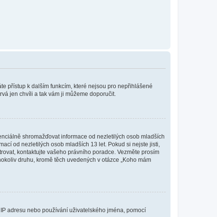
káte přístup k dalším funkcím, které nejsou pro nepřihlášené
rvá jen chvíli a tak vám ji můžeme doporučit.
enciálně shromažďovat informace od nezletilých osob mladších
í od nezletilých osob mladších 13 let. Pokud si nejste jisti,
istrovat, kontaktujte vašeho právního poradce. Vezměte prosím
kéhokoliv druhu, kromě těch uvedených v otázce „Koho mám
ši IP adresu nebo používání uživatelského jména, pomocí