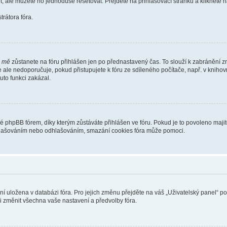
t, ale můžete ho jednoduše resetovat. Přejděte na přihlašovací stránku a klikněte
rátora fóra.
i mě
zůstanete na fóru přihlášen jen po přednastavený čas. To slouží k zabránění zn
se ale nedoporučuje, pokud přistupujete k fóru ze sdíleného počítače, např. v kniho
tuto funkci zakázal.
phpBB fórem, díky kterým zůstáváte přihlášen ve fóru. Pokud je to povoleno majit
přihlašováním nebo odhlašováním, smazání cookies fóra může pomoci.
ení uložena v databázi fóra. Pro jejich změnu přejděte na váš „Uživatelský panel“ p
i změnit všechna vaše nastavení a předvolby fóra.