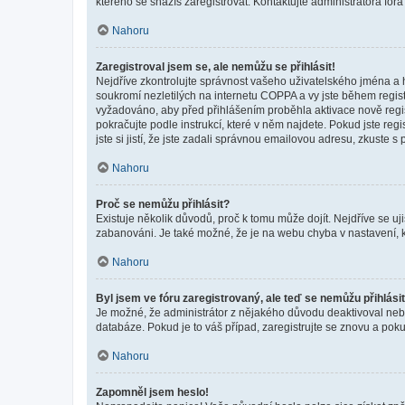
kterého se snažíš zaregistrovat. Kontaktujte administrátora fór
Nahoru
Zaregistroval jsem se, ale nemůžu se přihlásit!
Nejdříve zkontrolujte správnost vašeho uživatelského jména a 
soukromí nezletilých na internetu COPPA a vy jste během registr
vyžadováno, aby před přihlášením proběhla aktivace nově regis
pokračujte podle instrukcí, které v něm najdete. Pokud jste re
jste si jistí, že jste zadali správnou emailovou adresu, zkuste 
Nahoru
Proč se nemůžu přihlásit?
Existuje několik důvodů, proč k tomu může dojít. Nejdříve se ujis
zabanováni. Je také možné, že je na webu chyba v nastavení, k
Nahoru
Byl jsem ve fóru zaregistrovaný, ale teď se nemůžu přihlásit
Je možné, že administrátor z nějakého důvodu deaktivoval nebo 
databáze. Pokud je to váš případ, zaregistrujte se znovu a pokus
Nahoru
Zapomněl jsem heslo!