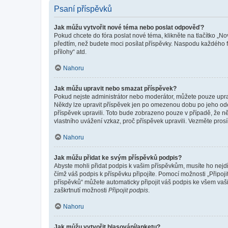
Psaní příspěvků
Jak můžu vytvořit nové téma nebo poslat odpověď?
Pokud chcete do fóra poslat nové téma, klikněte na tlačítko „No
předtím, než budete moci posílat příspěvky. Naspodu každého fó
přílohy“ atd.
Nahoru
Jak můžu upravit nebo smazat příspěvek?
Pokud nejste administrátor nebo moderátor, můžete pouze upravo
Někdy lze upravit příspěvek jen po omezenou dobu po jeho odesl
příspěvek upravili. Toto bude zobrazeno pouze v případě, že n
vlastního uvážení vzkaz, proč příspěvek upravili. Vezměte pr
Nahoru
Jak můžu přidat ke svým příspěvků podpis?
Abyste mohli přidat podpis k vašim příspěvkům, musíte ho nejdří
čímž váš podpis k příspěvku připojíte. Pomocí možnosti „Připo
příspěvků“ můžete automaticky připojit váš podpis ke všem vaš
zaškrtnutí možnosti
Připojit podpis
.
Nahoru
Jak můžu vytvořit hlasování/anketu?