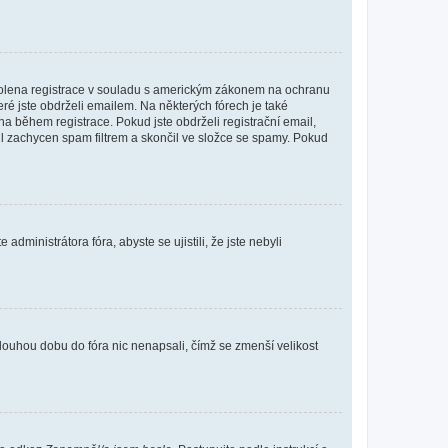
povolena registrace v souladu s americkým zákonem na ochranu
eré jste obdrželi emailem. Na některých fórech je také
 během registrace. Pokud jste obdrželi registrační email,
ail zachycen spam filtrem a skončil ve složce se spamy. Pokud
dministrátora fóra, abyste se ujistili, že jste nebyli
louhou dobu do fóra nic nenapsali, čímž se zmenší velikost