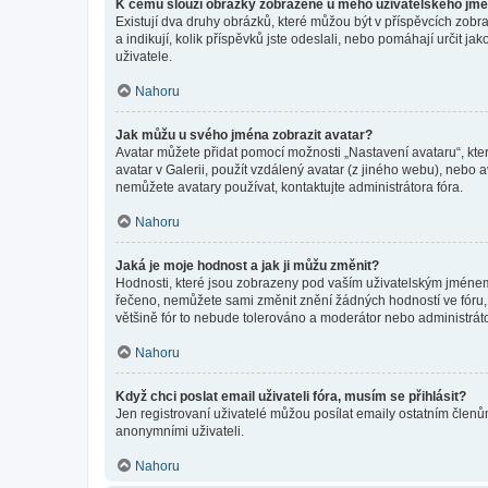
K čemu slouží obrázky zobrazené u mého uživatelského jm
Existují dva druhy obrázků, které můžou být v příspěvcích zobr
a indikují, kolik příspěvků jste odeslali, nebo pomáhají určit 
uživatele.
Nahoru
Jak můžu u svého jména zobrazit avatar?
Avatar můžete přidat pomocí možnosti „Nastavení avataru“, kter
avatar v Galerii, použít vzdálený avatar (z jiného webu), nebo a
nemůžete avatary používat, kontaktujte administrátora fóra.
Nahoru
Jaká je moje hodnost a jak ji můžu změnit?
Hodnosti, které jsou zobrazeny pod vaším uživatelským jménem, i
řečeno, nemůžete sami změnit znění žádných hodností ve fóru, 
většině fór to nebude tolerováno a moderátor nebo administrát
Nahoru
Když chci poslat email uživateli fóra, musím se přihlásit?
Jen registrovaní uživatelé můžou posílat emaily ostatním členům
anonymními uživateli.
Nahoru