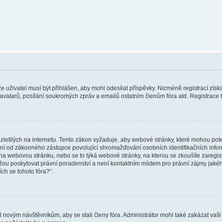
 že uživatel musí být přihlášen, aby mohl odesílat příspěvky. Nicméně registrací zís
 avatarů, posílání soukromých zpráv a emailů ostatním členům fóra atd. Registrace t
etilých na internetu. Tento zákon vyžaduje, aby webové stránky, které mohou pot
ní od zákonného zástupce povolující shromažďování osobních identifikačních informac
vat na webovou stránku, nebo se to týká webové stránky, na kterou se zkoušíte zareg
ůžou poskytovat právní poradenství a není kontaktním místem pro právní zájmy ja
ích se tohoto fóra?“.
il novým návštěvníkům, aby se stali členy fóra. Administrátor mohl také zakázat va