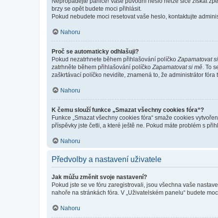
Nepropadejte panice! Vaše původní heslo nelze sice získat zpě
brzy se opět budete moci přihlásit.
Pokud nebudete moci resetovat vaše heslo, kontaktujte administ
Nahoru
Proč se automaticky odhlašuji?
Pokud nezatrhnete během přihlašování políčko
Zapamatovat s
zatrhněte během přihlašování políčko
Zapamatovat si mě
. To 
zaškrtávací políčko nevidíte, znamená to, že administrátor fóra 
Nahoru
K čemu slouží funkce „Smazat všechny cookies fóra“?
Funkce „Smazat všechny cookies fóra“ smaže cookies vytvořené 
příspěvky jste četli, a které ještě ne. Pokud máte problém s 
Nahoru
Předvolby a nastavení uživatele
Jak můžu změnit svoje nastavení?
Pokud jste se ve fóru zaregistrovali, jsou všechna vaše nastav
nahoře na stránkách fóra. V „Uživatelském panelu“ budete moc
Nahoru