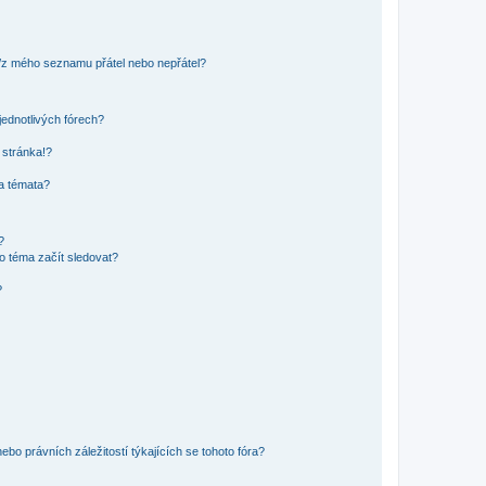
o/z mého seznamu přátel nebo nepřátel?
jednotlivých fórech?
 stránka!?
 a témata?
?
o téma začít sledovat?
?
bo právních záležitostí týkajících se tohoto fóra?