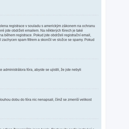
povolena registrace v souladu s americkým zákonem na ochranu
eré jste obdrželi emailem. Na některých fórech je také
 během registrace. Pokud jste obdrželi registrační email,
ail zachycen spam filtrem a skončil ve složce se spamy. Pokud
dministrátora fóra, abyste se ujistili, že jste nebyli
louhou dobu do fóra nic nenapsali, čímž se zmenší velikost