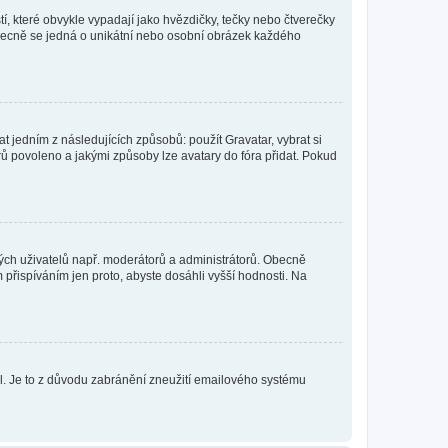
í, které obvykle vypadají jako hvězdičky, tečky nebo čtverečky
 a obecně se jedná o unikátní nebo osobní obrázek každého
t jedním z následujících způsobů: použít Gravatar, vybrat si
tarů povoleno a jakými způsoby lze avatary do fóra přidat. Pokud
itých uživatelů např. moderátorů a administrátorů. Obecně
přispíváním jen proto, abyste dosáhli vyšší hodnosti. Na
lil. Je to z důvodu zabránění zneužití emailového systému