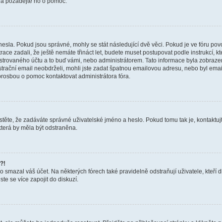
a a požádejte ho o pomoc.
hesla. Pokud jsou správné, mohly se stát následující dvě věci. Pokud je ve fóru 
ace zadali, že ještě nemáte třináct let, budete muset postupovat podle instrukcí, kt
trovaného účtu a to buď vámi, nebo administrátorem. Tato informace byla zobrazena
gistrační email neobdrželi, mohli jste zadat špatnou emailovou adresu, nebo byl em
s prosbou o pomoc kontaktovat administrátora fóra.
těte, že zadáváte správné uživatelské jméno a heslo. Pokud tomu tak je, kontaktujte a
terá by měla být odstraněna.
?!
smazal váš účet. Na některých fórech také pravidelně odstraňují uživatele, kteří d
te se více zapojit do diskuzí.