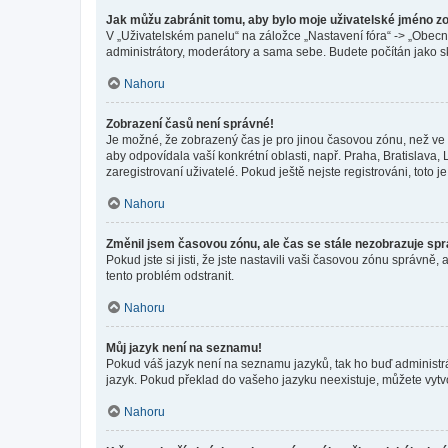
Jak můžu zabránit tomu, aby bylo moje uživatelské jméno z
V „Uživatelském panelu“ na záložce „Nastavení fóra“ -> „Obec
administrátory, moderátory a sama sebe. Budete počítán jako sk
Nahoru
Zobrazení časů není správné!
Je možné, že zobrazený čas je pro jinou časovou zónu, než ve k
aby odpovídala vaší konkrétní oblasti, např. Praha, Bratislav
zaregistrovaní uživatelé. Pokud ještě nejste registrováni, toto je
Nahoru
Změnil jsem časovou zónu, ale čas se stále nezobrazuje sp
Pokud jste si jisti, že jste nastavili vaši časovou zónu správn
tento problém odstranit.
Nahoru
Můj jazyk není na seznamu!
Pokud váš jazyk není na seznamu jazyků, tak ho buď administrát
jazyk. Pokud překlad do vašeho jazyku neexistuje, můžete vytv
Nahoru