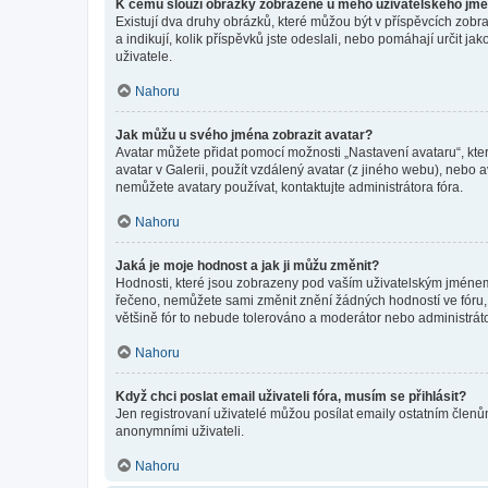
K čemu slouží obrázky zobrazené u mého uživatelského jm
Existují dva druhy obrázků, které můžou být v příspěvcích zobr
a indikují, kolik příspěvků jste odeslali, nebo pomáhají určit 
uživatele.
Nahoru
Jak můžu u svého jména zobrazit avatar?
Avatar můžete přidat pomocí možnosti „Nastavení avataru“, kter
avatar v Galerii, použít vzdálený avatar (z jiného webu), nebo a
nemůžete avatary používat, kontaktujte administrátora fóra.
Nahoru
Jaká je moje hodnost a jak ji můžu změnit?
Hodnosti, které jsou zobrazeny pod vaším uživatelským jménem, i
řečeno, nemůžete sami změnit znění žádných hodností ve fóru, 
většině fór to nebude tolerováno a moderátor nebo administrát
Nahoru
Když chci poslat email uživateli fóra, musím se přihlásit?
Jen registrovaní uživatelé můžou posílat emaily ostatním členům
anonymními uživateli.
Nahoru