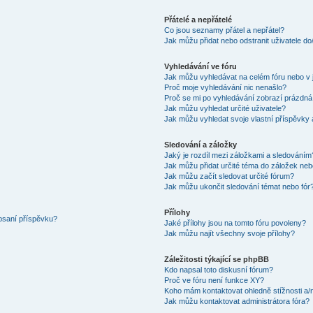
Přátelé a nepřátelé
Co jsou seznamy přátel a nepřátel?
Jak můžu přidat nebo odstranit uživatele d
Vyhledávání ve fóru
Jak můžu vyhledávat na celém fóru nebo v 
Proč moje vyhledávání nic nenašlo?
Proč se mi po vyhledávání zobrazí prázdná
Jak můžu vyhledat určité uživatele?
Jak můžu vyhledat svoje vlastní příspěvky
Sledování a záložky
Jaký je rozdíl mezi záložkami a sledováním
Jak můžu přidat určité téma do záložek neb
Jak můžu začít sledovat určité fórum?
Jak můžu ukončit sledování témat nebo fór
Přílohy
 psaní příspěvku?
Jaké přílohy jsou na tomto fóru povoleny?
Jak můžu najít všechny svoje přílohy?
Záležitosti týkající se phpBB
Kdo napsal toto diskusní fórum?
Proč ve fóru není funkce XY?
Koho mám kontaktovat ohledně stížnosti a/ne
Jak můžu kontaktovat administrátora fóra?