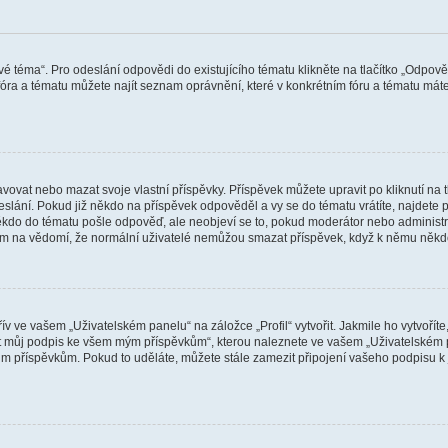
vé téma“. Pro odeslání odpovědi do existujícího tématu klikněte na tlačítko „Odpově
ra a tématu můžete najít seznam oprávnění, které v konkrétním fóru a tématu máte.
vat nebo mazat svoje vlastní příspěvky. Příspěvek můžete upravit po kliknutí na tla
ání. Pokud již někdo na příspěvek odpověděl a vy se do tématu vrátíte, najdete pod
ěkdo do tématu pošle odpověď, ale neobjeví se to, pokud moderátor nebo administr
osím na vědomí, že normální uživatelé nemůžou smazat příspěvek, když k němu něk
v ve vašem „Uživatelském panelu“ na záložce „Profil“ vytvořit. Jakmile ho vytvořít
jit můj podpis ke všem mým příspěvkům“, kterou naleznete ve vašem „Uživatelském p
im příspěvkům. Pokud to uděláte, můžete stále zamezit připojení vašeho podpisu k