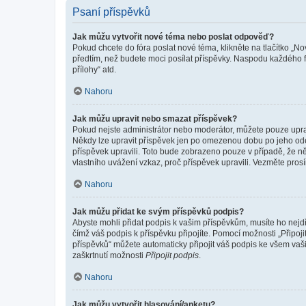
Psaní příspěvků
Jak můžu vytvořit nové téma nebo poslat odpověď?
Pokud chcete do fóra poslat nové téma, klikněte na tlačítko „No
předtím, než budete moci posílat příspěvky. Naspodu každého fó
přílohy“ atd.
Nahoru
Jak můžu upravit nebo smazat příspěvek?
Pokud nejste administrátor nebo moderátor, můžete pouze upravo
Někdy lze upravit příspěvek jen po omezenou dobu po jeho odesl
příspěvek upravili. Toto bude zobrazeno pouze v případě, že n
vlastního uvážení vzkaz, proč příspěvek upravili. Vezměte pr
Nahoru
Jak můžu přidat ke svým příspěvků podpis?
Abyste mohli přidat podpis k vašim příspěvkům, musíte ho nejdří
čímž váš podpis k příspěvku připojíte. Pomocí možnosti „Připo
příspěvků“ můžete automaticky připojit váš podpis ke všem vaš
zaškrtnutí možnosti
Připojit podpis
.
Nahoru
Jak můžu vytvořit hlasování/anketu?