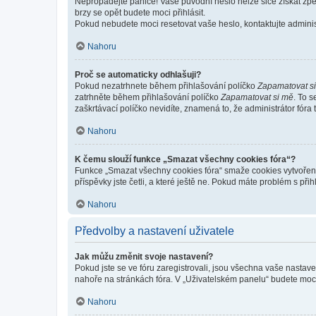
Nepropadejte panice! Vaše původní heslo nelze sice získat zpě
brzy se opět budete moci přihlásit.
Pokud nebudete moci resetovat vaše heslo, kontaktujte administ
Nahoru
Proč se automaticky odhlašuji?
Pokud nezatrhnete během přihlašování políčko
Zapamatovat s
zatrhněte během přihlašování políčko
Zapamatovat si mě
. To 
zaškrtávací políčko nevidíte, znamená to, že administrátor fóra 
Nahoru
K čemu slouží funkce „Smazat všechny cookies fóra“?
Funkce „Smazat všechny cookies fóra“ smaže cookies vytvořené 
příspěvky jste četli, a které ještě ne. Pokud máte problém s 
Nahoru
Předvolby a nastavení uživatele
Jak můžu změnit svoje nastavení?
Pokud jste se ve fóru zaregistrovali, jsou všechna vaše nastav
nahoře na stránkách fóra. V „Uživatelském panelu“ budete moc
Nahoru