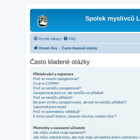
Spolek myslivců L
Rychlé odkazy
FAQ
Obsah fóra
Často kladené otázky
Často kladené otázky
Přihlašování a registrace
Proč se musím zaregistrovat?
Co je to COPPA?
Proč se nemůžu zaregistrovat?
Zaregistroval jsem se, ale nemůžu se přihlásit!
Proč se nemůžu přihlásit?
Byl jsem ve fóru zaregistrovaný, ale teď se nemůžu přihlásit?!
Zapomněl jsem heslo!
Proč se automaticky odhlašuji?
K čemu slouží funkce „Smazat všechny cookies fóra“?
Předvolby a nastavení uživatele
Jak můžu změnit svoje nastavení?
Jak můžu zabránit tomu, aby bylo moje uživatelské jméno zobrazeno 