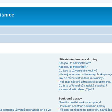
íšnice
Uživatelské úrovně a skupiny
Kdo jsou to administrátoři?
Kdo jsou to moderátoři?
Co jsou to uživatelské skupiny?
Kde najdu seznam uživatelských skupin a j
Jak se můžu stát vedoucím skupiny?
Proč mají některé uživatelské skupiny jinou
Co je to „Výchozí uživatelská skupina“?
K čemu slouží odkaz „Tým“?
Soukromé zprávy
Nemůžu posílat soukromé zprávy!
Dostávám nechtěné soukromé zprávy!
na seznamu uživatelů nacházejících se ve
Přišel mi od někoho na tomto fóru nevyžáda