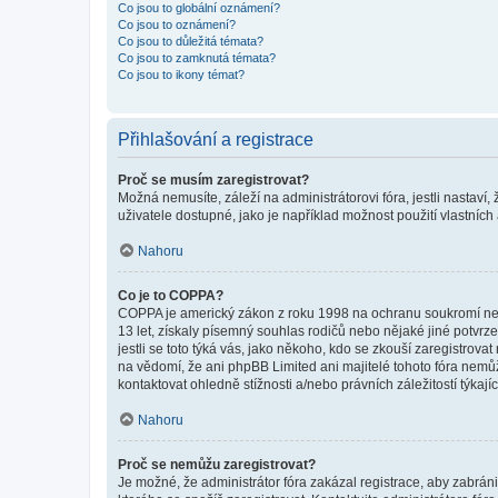
Co jsou to globální oznámení?
Co jsou to oznámení?
Co jsou to důležitá témata?
Co jsou to zamknutá témata?
Co jsou to ikony témat?
Přihlašování a registrace
Proč se musím zaregistrovat?
Možná nemusíte, záleží na administrátorovi fóra, jestli nastaví,
uživatele dostupné, jako je například možnost použití vlastních
Nahoru
Co je to COPPA?
COPPA je americký zákon z roku 1998 na ochranu soukromí nezl
13 let, získaly písemný souhlas rodičů nebo nějaké jiné potvrze
jestli se toto týká vás, jako někoho, kdo se zkouší zaregistro
na vědomí, že ani phpBB Limited ani majitelé tohoto fóra nem
kontaktovat ohledně stížnosti a/nebo právních záležitostí týkajíc
Nahoru
Proč se nemůžu zaregistrovat?
Je možné, že administrátor fóra zakázal registrace, aby zabrán