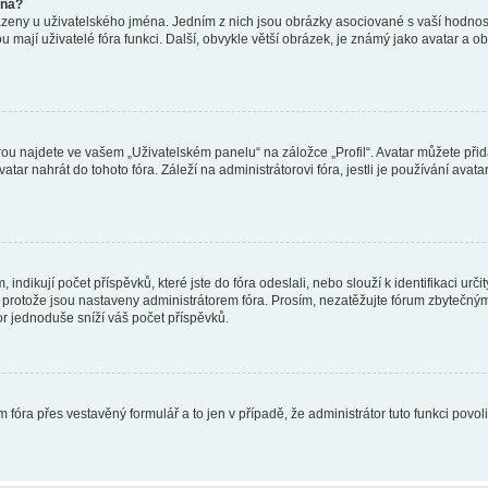
éna?
azeny u uživatelského jména. Jedním z nich jsou obrázky asociované s vaší hodnost
jakou mají uživatelé fóra funkci. Další, obvykle větší obrázek, je známý jako avatar
ou najdete ve vašem „Uživatelském panelu“ na záložce „Profil“. Avatar můžete přida
vatar nahrát do tohoto fóra. Záleží na administrátorovi fóra, jestli je používání ava
ndikují počet příspěvků, které jste do fóra odeslali, nebo slouží k identifikaci urč
protože jsou nastaveny administrátorem fóra. Prosím, nezatěžujte fórum zbytečným 
or jednoduše sníží váš počet příspěvků.
 fóra přes vestavěný formulář a to jen v případě, že administrátor tuto funkci povo