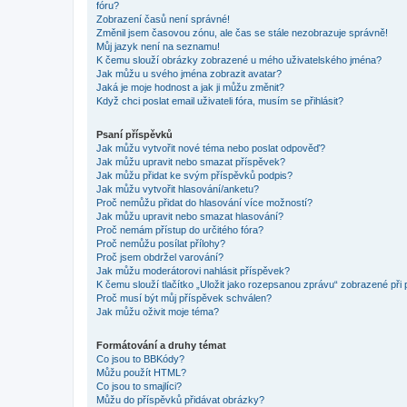
fóru?
Zobrazení časů není správné!
Změnil jsem časovou zónu, ale čas se stále nezobrazuje správně!
Můj jazyk není na seznamu!
K čemu slouží obrázky zobrazené u mého uživatelského jména?
Jak můžu u svého jména zobrazit avatar?
Jaká je moje hodnost a jak ji můžu změnit?
Když chci poslat email uživateli fóra, musím se přihlásit?
Psaní příspěvků
Jak můžu vytvořit nové téma nebo poslat odpověď?
Jak můžu upravit nebo smazat příspěvek?
Jak můžu přidat ke svým příspěvků podpis?
Jak můžu vytvořit hlasování/anketu?
Proč nemůžu přidat do hlasování více možností?
Jak můžu upravit nebo smazat hlasování?
Proč nemám přístup do určitého fóra?
Proč nemůžu posílat přílohy?
Proč jsem obdržel varování?
Jak můžu moderátorovi nahlásit příspěvek?
K čemu slouží tlačítko „Uložit jako rozepsanou zprávu“ zobrazené při
Proč musí být můj příspěvek schválen?
Jak můžu oživit moje téma?
Formátování a druhy témat
Co jsou to BBKódy?
Můžu použít HTML?
Co jsou to smajlíci?
Můžu do příspěvků přidávat obrázky?