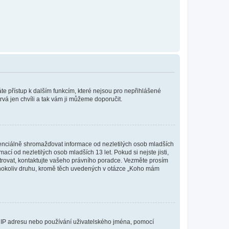
káte přístup k dalším funkcím, které nejsou pro nepřihlášené
rvá jen chvíli a tak vám ji můžeme doporučit.
enciálně shromažďovat informace od nezletilých osob mladších
í od nezletilých osob mladších 13 let. Pokud si nejste jisti,
istrovat, kontaktujte vašeho právního poradce. Vezměte prosím
kéhokoliv druhu, kromě těch uvedených v otázce „Koho mám
ši IP adresu nebo používání uživatelského jména, pomocí