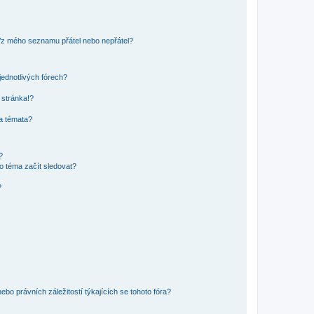
o/z mého seznamu přátel nebo nepřátel?
jednotlivých fórech?
 stránka!?
 a témata?
?
o téma začít sledovat?
?
bo právních záležitostí týkajících se tohoto fóra?