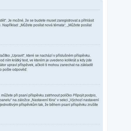
dět“. Je možné, že se budete muset zaregistrovat a přihlásit
 Například: „Můžete posílat nová témata“, „Můžete posílat
čítko „Upravit“, které se nachází v příslušném příspěvku.
 ním krátký text, ve kterém je uvedeno kolikrát a kdy jste
átor upraví příspěvek, ačkoli ti mohou zanechat na základě
do pošle odpověď.
e, můžete při psaní příspěvku zatrhnout políčko
Připojit podpis
,
anelu“ na záložce „Nastavení fóra“ v sekci „Výchozí nastavení
 jednotlivým příspěvkům tak, že během psaní příspěvku zrušíte