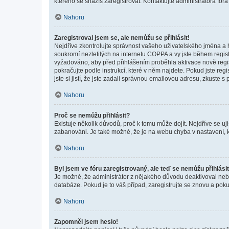
kterého se snažíš zaregistrovat. Kontaktujte administrátora fór
Nahoru
Zaregistroval jsem se, ale nemůžu se přihlásit!
Nejdříve zkontrolujte správnost vašeho uživatelského jména a 
soukromí nezletilých na internetu COPPA a vy jste během registr
vyžadováno, aby před přihlášením proběhla aktivace nově regis
pokračujte podle instrukcí, které v něm najdete. Pokud jste re
jste si jistí, že jste zadali správnou emailovou adresu, zkuste 
Nahoru
Proč se nemůžu přihlásit?
Existuje několik důvodů, proč k tomu může dojít. Nejdříve se ujis
zabanováni. Je také možné, že je na webu chyba v nastavení, k
Nahoru
Byl jsem ve fóru zaregistrovaný, ale teď se nemůžu přihlásit
Je možné, že administrátor z nějakého důvodu deaktivoval nebo 
databáze. Pokud je to váš případ, zaregistrujte se znovu a pokus
Nahoru
Zapomněl jsem heslo!