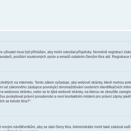
 že uživatel musí být přihlášen, aby mohl odesílat příspěvky. Nicméně registrací zís
 avatarů, posílání soukromých zpráv a emailů ostatním členům fóra atd. Registrace t
etilých na internetu. Tento zákon vyžaduje, aby webové stránky, které mohou pot
ní od zákonného zástupce povolující shromažďování osobních identifikačních informac
vat na webovou stránku, nebo se to týká webové stránky, na kterou se zkoušíte zareg
ůžou poskytovat právní poradenství a není kontaktním místem pro právní zájmy ja
ích se tohoto fóra?“.
il novým návštěvníkům, aby se stali členy fóra. Administrátor mohl také zakázat va