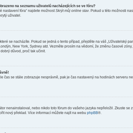
obrazeno na seznamu uživatelů nacházejících se ve fóru?
né nastavení fóra“ najdete možnost
Skrýt můj online stav
. Pokud u této možnosti nas
rytý uživatel.
teré se nacházíte. Pokud se jedná o tento případ, přejděte na váš „Uživatelský pa
a, Londýn, New York, Sydney atd. Vezměte prosím na vědomí, že změnu časové zóny, 
 dobrý důvod, proč tak učinit.
rávně!
ě, ale čas se stále zobrazuje nesprávně, pak je čas nastavený na hodinách serveru 
or nenainstaloval, nebo nikdo toto fórum do vašeho jazyka nepřeložil. Zkuste se ze
ořit nový překlad. Více informací můžete najít na webu
phpBB
®.