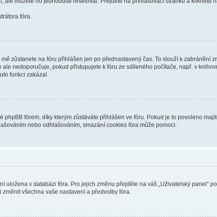
t, ale můžete ho jednoduše resetovat. Přejděte na přihlašovací stránku a klikněte
rátora fóra.
i mě
zůstanete na fóru přihlášen jen po přednastavený čas. To slouží k zabránění zn
se ale nedoporučuje, pokud přistupujete k fóru ze sdíleného počítače, např. v kniho
tuto funkci zakázal.
phpBB fórem, díky kterým zůstáváte přihlášen ve fóru. Pokud je to povoleno majit
přihlašováním nebo odhlašováním, smazání cookies fóra může pomoci.
ení uložena v databázi fóra. Pro jejich změnu přejděte na váš „Uživatelský panel“ p
i změnit všechna vaše nastavení a předvolby fóra.