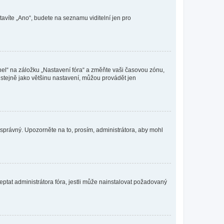
tavíte „Ano“, budete na seznamu viditelní jen pro
nel“ na záložku „Nastavení fóra“ a změňte vaši časovou zónu,
stejně jako většinu nastavení, můžou provádět jen
nesprávný. Upozorněte na to, prosím, administrátora, aby mohl
ptat administrátora fóra, jestli může nainstalovat požadovaný