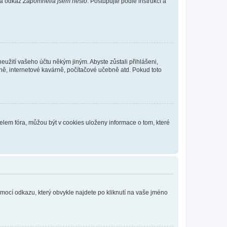
 na odkaz
Zapomněl/a jsem heslo
. Postupujte podle instrukcí a
eužití vašeho účtu někým jiným. Abyste zůstali přihlášeni,
vně, internetové kavárně, počítačové učebně atd. Pokud toto
elem fóra, můžou být v cookies uloženy informace o tom, které
omocí odkazu, který obvykle najdete po kliknutí na vaše jméno