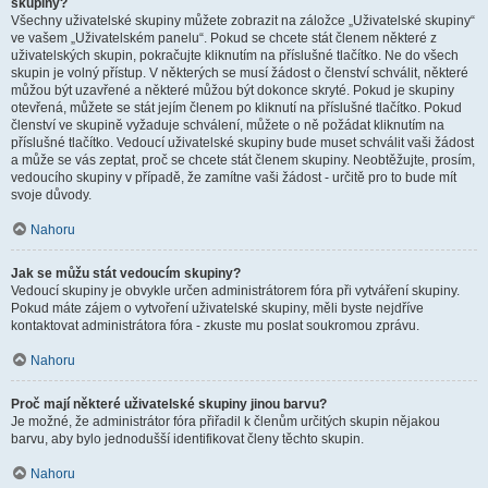
skupiny?
Všechny uživatelské skupiny můžete zobrazit na záložce „Uživatelské skupiny“
ve vašem „Uživatelském panelu“. Pokud se chcete stát členem některé z
uživatelských skupin, pokračujte kliknutím na příslušné tlačítko. Ne do všech
skupin je volný přístup. V některých se musí žádost o členství schválit, některé
můžou být uzavřené a některé můžou být dokonce skryté. Pokud je skupiny
otevřená, můžete se stát jejím členem po kliknutí na příslušné tlačítko. Pokud
členství ve skupině vyžaduje schválení, můžete o ně požádat kliknutím na
příslušné tlačítko. Vedoucí uživatelské skupiny bude muset schválit vaši žádost
a může se vás zeptat, proč se chcete stát členem skupiny. Neobtěžujte, prosím,
vedoucího skupiny v případě, že zamítne vaši žádost - určitě pro to bude mít
svoje důvody.
Nahoru
Jak se můžu stát vedoucím skupiny?
Vedoucí skupiny je obvykle určen administrátorem fóra při vytváření skupiny.
Pokud máte zájem o vytvoření uživatelské skupiny, měli byste nejdříve
kontaktovat administrátora fóra - zkuste mu poslat soukromou zprávu.
Nahoru
Proč mají některé uživatelské skupiny jinou barvu?
Je možné, že administrátor fóra přiřadil k členům určitých skupin nějakou
barvu, aby bylo jednodušší identifikovat členy těchto skupin.
Nahoru