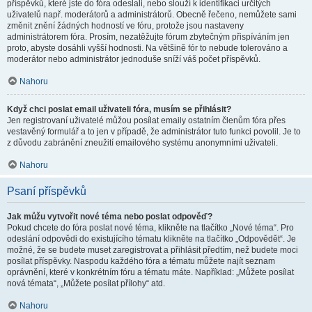
příspěvků, které jste do fóra odeslali, nebo slouží k identifikaci určitých
uživatelů např. moderátorů a administrátorů. Obecně řečeno, nemůžete sami
změnit znění žádných hodností ve fóru, protože jsou nastaveny
administrátorem fóra. Prosím, nezatěžujte fórum zbytečným přispíváním jen
proto, abyste dosáhli vyšší hodnosti. Na většině fór to nebude tolerováno a
moderátor nebo administrátor jednoduše sníží váš počet příspěvků.
Nahoru
Když chci poslat email uživateli fóra, musím se přihlásit?
Jen registrovaní uživatelé můžou posílat emaily ostatním členům fóra přes
vestavěný formulář a to jen v případě, že administrátor tuto funkci povolil. Je to
z důvodu zabránění zneužití emailového systému anonymními uživateli.
Nahoru
Psaní příspěvků
Jak můžu vytvořit nové téma nebo poslat odpověď?
Pokud chcete do fóra poslat nové téma, klikněte na tlačítko „Nové téma“. Pro
odeslání odpovědi do existujícího tématu klikněte na tlačítko „Odpovědět“. Je
možné, že se budete muset zaregistrovat a přihlásit předtím, než budete moci
posílat příspěvky. Naspodu každého fóra a tématu můžete najít seznam
oprávnění, které v konkrétním fóru a tématu máte. Například: „Můžete posílat
nová témata“, „Můžete posílat přílohy“ atd.
Nahoru