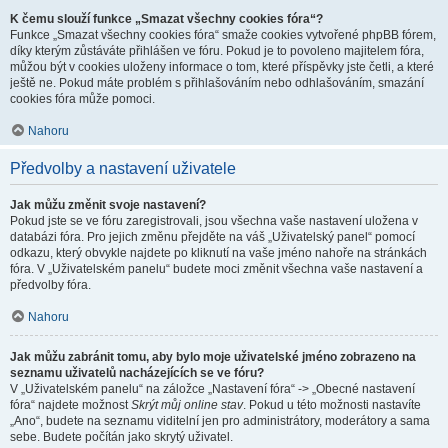
K čemu slouží funkce „Smazat všechny cookies fóra“?
Funkce „Smazat všechny cookies fóra“ smaže cookies vytvořené phpBB fórem,
díky kterým zůstáváte přihlášen ve fóru. Pokud je to povoleno majitelem fóra,
můžou být v cookies uloženy informace o tom, které příspěvky jste četli, a které
ještě ne. Pokud máte problém s přihlašováním nebo odhlašováním, smazání
cookies fóra může pomoci.
Nahoru
Předvolby a nastavení uživatele
Jak můžu změnit svoje nastavení?
Pokud jste se ve fóru zaregistrovali, jsou všechna vaše nastavení uložena v
databázi fóra. Pro jejich změnu přejděte na váš „Uživatelský panel“ pomocí
odkazu, který obvykle najdete po kliknutí na vaše jméno nahoře na stránkách
fóra. V „Uživatelském panelu“ budete moci změnit všechna vaše nastavení a
předvolby fóra.
Nahoru
Jak můžu zabránit tomu, aby bylo moje uživatelské jméno zobrazeno na
seznamu uživatelů nacházejících se ve fóru?
V „Uživatelském panelu“ na záložce „Nastavení fóra“ -> „Obecné nastavení
fóra“ najdete možnost
Skrýt můj online stav
. Pokud u této možnosti nastavíte
„Ano“, budete na seznamu viditelní jen pro administrátory, moderátory a sama
sebe. Budete počítán jako skrytý uživatel.