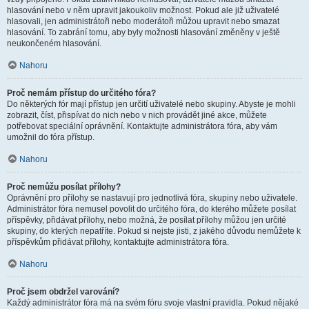
hlasování nebo v něm upravit jakoukoliv možnost. Pokud ale již uživatelé
hlasovali, jen administrátoři nebo moderátoři můžou upravit nebo smazat
hlasování. To zabrání tomu, aby byly možnosti hlasování změněny v ještě
neukončeném hlasování.
Nahoru
Proč nemám přístup do určitého fóra?
Do některých fór mají přístup jen určití uživatelé nebo skupiny. Abyste je mohli
zobrazit, číst, přispívat do nich nebo v nich provádět jiné akce, můžete
potřebovat speciální oprávnění. Kontaktujte administrátora fóra, aby vám
umožnil do fóra přístup.
Nahoru
Proč nemůžu posílat přílohy?
Oprávnění pro přílohy se nastavují pro jednotlivá fóra, skupiny nebo uživatele.
Administrátor fóra nemusel povolit do určitého fóra, do kterého můžete posílat
příspěvky, přidávat přílohy, nebo možná, že posílat přílohy můžou jen určité
skupiny, do kterých nepatříte. Pokud si nejste jisti, z jakého důvodu nemůžete k
příspěvkům přidávat přílohy, kontaktujte administrátora fóra.
Nahoru
Proč jsem obdržel varování?
Každý administrátor fóra má na svém fóru svoje vlastní pravidla. Pokud nějaké