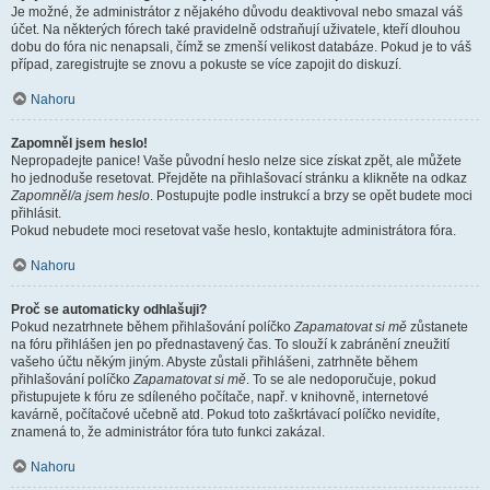
Je možné, že administrátor z nějakého důvodu deaktivoval nebo smazal váš
účet. Na některých fórech také pravidelně odstraňují uživatele, kteří dlouhou
dobu do fóra nic nenapsali, čímž se zmenší velikost databáze. Pokud je to váš
případ, zaregistrujte se znovu a pokuste se více zapojit do diskuzí.
Nahoru
Zapomněl jsem heslo!
Nepropadejte panice! Vaše původní heslo nelze sice získat zpět, ale můžete
ho jednoduše resetovat. Přejděte na přihlašovací stránku a klikněte na odkaz
Zapomněl/a jsem heslo
. Postupujte podle instrukcí a brzy se opět budete moci
přihlásit.
Pokud nebudete moci resetovat vaše heslo, kontaktujte administrátora fóra.
Nahoru
Proč se automaticky odhlašuji?
Pokud nezatrhnete během přihlašování políčko
Zapamatovat si mě
zůstanete
na fóru přihlášen jen po přednastavený čas. To slouží k zabránění zneužití
vašeho účtu někým jiným. Abyste zůstali přihlášeni, zatrhněte během
přihlašování políčko
Zapamatovat si mě
. To se ale nedoporučuje, pokud
přistupujete k fóru ze sdíleného počítače, např. v knihovně, internetové
kavárně, počítačové učebně atd. Pokud toto zaškrtávací políčko nevidíte,
znamená to, že administrátor fóra tuto funkci zakázal.
Nahoru