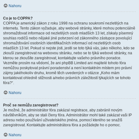
Nahoru
Co je to COPPA?
COPPA je americký zákon z roku 1998 na ochranu soukromí nezletilých na
internetu. Tento zákon vyžaduje, aby webové stránky, které mohou potenciálně
shromažďovat informace od nezletilých osob mladších 13 let, získaly písemný
souhlas rodičů nebo nějaké jiné potvrzení od zákonného zástupce povolující
shromažďování osobních identifikačních informací od nezletilých osob
mladších 13 let. Pokud si nejste jisti, jestli se toto týká vás, jako někoho, kdo se
zkouší zaregistrovat na webovou stránku, nebo se to týká webové stránky, na
kterou se zkoušíte zaregistrovat, kontaktujte vašeho právního poradce.
Vezměte prosím na vědomí, že ani phpBB Limited ani majitelé tohoto fóra
nemůžou poskytovat právní poradenství a není kontaktním místem pro právní
zájmy jakéhokoliv druhu, kromě těch uvedených v otázce „Koho mám
kontaktovat ohledně stížnosti a/nebo právních záležitostí týkajících se tohoto
fóra?“.
Nahoru
Proč se nemůžu zaregistrovat?
Je možné, že administrátor fóra zakázal registrace, aby zabránil novým
návštěvníkům, aby se stali členy fóra. Administrátor mohl také zakázat vaši IP
adresu nebo používání uživatelského jména, pomocí kterého se snažíš
zaregistrovat. Kontaktujte administrátora fóra a požádejte ho o pomoc.
Nahoru