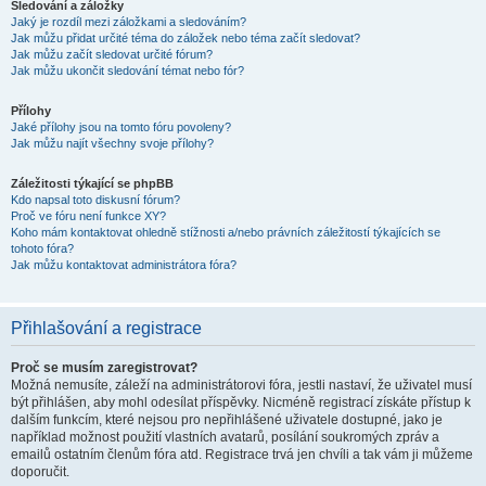
Sledování a záložky
Jaký je rozdíl mezi záložkami a sledováním?
Jak můžu přidat určité téma do záložek nebo téma začít sledovat?
Jak můžu začít sledovat určité fórum?
Jak můžu ukončit sledování témat nebo fór?
Přílohy
Jaké přílohy jsou na tomto fóru povoleny?
Jak můžu najít všechny svoje přílohy?
Záležitosti týkající se phpBB
Kdo napsal toto diskusní fórum?
Proč ve fóru není funkce XY?
Koho mám kontaktovat ohledně stížnosti a/nebo právních záležitostí týkajících se
tohoto fóra?
Jak můžu kontaktovat administrátora fóra?
Přihlašování a registrace
Proč se musím zaregistrovat?
Možná nemusíte, záleží na administrátorovi fóra, jestli nastaví, že uživatel musí
být přihlášen, aby mohl odesílat příspěvky. Nicméně registrací získáte přístup k
dalším funkcím, které nejsou pro nepřihlášené uživatele dostupné, jako je
například možnost použití vlastních avatarů, posílání soukromých zpráv a
emailů ostatním členům fóra atd. Registrace trvá jen chvíli a tak vám ji můžeme
doporučit.