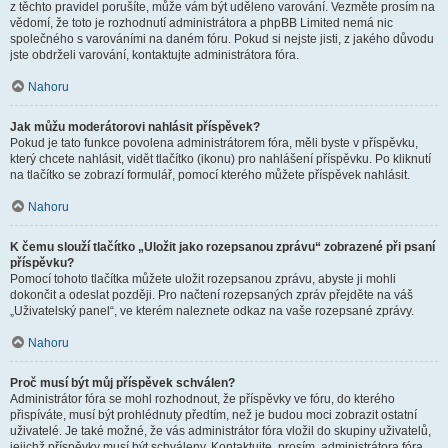
z těchto pravidel porušíte, může vám být uděleno varování. Vezměte prosím na
vědomí, že toto je rozhodnutí administrátora a phpBB Limited nemá nic
společného s varováními na daném fóru. Pokud si nejste jisti, z jakého důvodu
jste obdrželi varování, kontaktujte administrátora fóra.
Nahoru
Jak můžu moderátorovi nahlásit příspěvek?
Pokud je tato funkce povolena administrátorem fóra, měli byste v příspěvku,
který chcete nahlásit, vidět tlačítko (ikonu) pro nahlášení příspěvku. Po kliknutí
na tlačítko se zobrazí formulář, pomocí kterého můžete příspěvek nahlásit.
Nahoru
K čemu slouží tlačítko „Uložit jako rozepsanou zprávu“ zobrazené při psaní
příspěvku?
Pomocí tohoto tlačítka můžete uložit rozepsanou zprávu, abyste ji mohli
dokončit a odeslat později. Pro načtení rozepsaných zpráv přejděte na váš
„Uživatelský panel“, ve kterém naleznete odkaz na vaše rozepsané zprávy.
Nahoru
Proč musí být můj příspěvek schválen?
Administrátor fóra se mohl rozhodnout, že příspěvky ve fóru, do kterého
přispíváte, musí být prohlédnuty předtím, než je budou moci zobrazit ostatní
uživatelé. Je také možné, že vás administrátor fóra vložil do skupiny uživatelů,
jejichž příspěvky musí být schváleny. Kontaktujte, prosím, administrátora fóra