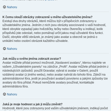
Nahoru
K čemu slouží obrázky zobrazené u mého uživatelského jména?
Existují dva druhy obrázků, které můžou být v příspěvcích zobrazeny u
uživatelského jména. Jedním z nich jsou obrázky asociované s vaší hodností,
které obvykle vypadají jako hvězdičky, tečky nebo čtverečky a indikují, kolik
příspěvků jste odeslali, nebo pomáhají určit jakou mají uživatelé fóra funkci.
Další, obvykle větší obrázek, je známý jako avatar a obecně se jedná o
unikátní nebo osobní obrázek každého uživatele.
Nahoru
Jak můžu u svého jména zobrazit avatar?
Avatar můžete přidat pomocí možnosti „Nastavení avataru“, kterou najdete ve
vašem „Uživatelském panelu“ na záložce „Profil“. Avatar můžete přidat jedním z
následujících způsobů: použít Gravatar, vybrat si avatar v Galerii, použít
vzdálený avatar (z jiného webu), nebo avatar nahrát do tohoto fóra. Záleží na
administrátorovi fóra, jestli je používání avatarů povoleno a jakými způsoby lze
avatary do fóra přidat. Pokud nemůžete avatary používat, kontaktujte
administrátora fóra.
Nahoru
Jaká je moje hodnost a jak ji můžu změnit?
Hodnosti, které jsou zobrazeny pod vaším uživatelským jménem, indikují počet