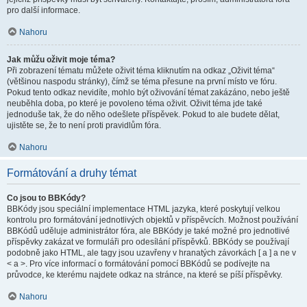
pro další informace.
Nahoru
Jak můžu oživit moje téma?
Při zobrazení tématu můžete oživit téma kliknutím na odkaz „Oživit téma“
(většinou naspodu stránky), čímž se téma přesune na první místo ve fóru.
Pokud tento odkaz nevidíte, mohlo být oživování témat zakázáno, nebo ještě
neuběhla doba, po které je povoleno téma oživit. Oživit téma jde také
jednoduše tak, že do něho odešlete příspěvek. Pokud to ale budete dělat,
ujistěte se, že to není proti pravidlům fóra.
Nahoru
Formátování a druhy témat
Co jsou to BBKódy?
BBKódy jsou speciální implementace HTML jazyka, které poskytují velkou
kontrolu pro formátování jednotlivých objektů v příspěvcích. Možnost používání
BBKódů uděluje administrátor fóra, ale BBKódy je také možné pro jednotlivé
příspěvky zakázat ve formuláři pro odesílání příspěvků. BBKódy se používají
podobně jako HTML, ale tagy jsou uzavřeny v hranatých závorkách [ a ] a ne v
< a >. Pro více informací o formátování pomocí BBKódů se podívejte na
průvodce, ke kterému najdete odkaz na stránce, na které se píší příspěvky.
Nahoru