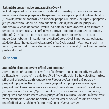
Jak můžu upravit nebo smazat příspěvek?
Pokud nejste administrátor nebo moderátor, můžete pouze upravovat nebo
mazat svoje vlastní příspěvky. Příspěvek můžete upravit po kliknutí na tlačítko
„Upravit“, které se nachází v příslušném příspěvku. Někdy lze upravit příspěvek
jen po omezenou dobu po jeho odeslání. Pokud již někdo na příspěvek
odpověděl a vy se do tématu vrátíte, najdete pod ním krátký text, ve kterém je
uvedeno kolikrát a kdy jste příspěvek upravili. Toto bude zobrazeno pouze v
případě, že někdo do tématu pošle odpověď, ale neobjeví se to, pokud
moderátor nebo administrátor upraví příspěvek, ačkoli ti mohou zanechat na
základě vlastního uvážení vzkaz, proč příspěvek upravili. Vezměte prosím na
vědomí, že normální uživatelé nemůžou smazat příspěvek, když k němu někdo
pošle odpověď.
Nahoru
Jak můžu přidat ke svým příspěvků podpis?
Abyste mohli přidat podpis k vašim příspěvkům, musíte ho nejdřív ve vašem
„Uživatelském panelu“ na záložce „Profil“ vytvořit. Jakmile ho vytvoříte, můžete
při psaní příspěvku zatrhnout políčko
Připojit podpis
, čímž váš podpis k
příspěvku připojíte. Pomocí možnosti „Připojit můj podpis ke všem mým
příspěvkům“, kterou naleznete ve vašem „Uživatelském panelu“ na záložce
„Nastavení fóra“ v sekci „Výchozí nastavení příspěvků“ můžete automaticky
připojit váš podpis ke všem vašim příspěvkům. Pokud to uděláte, můžete stále
zamezit připojení vašeho podpisu k jednotlivým příspěvkům tak, že během
psaní příspěvku zrušíte zaškrtnutí možnosti
Připojit podpis
.