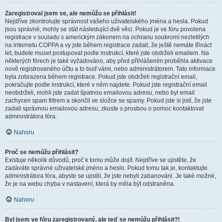
Zaregistroval jsem se, ale nemůžu se přihlásit!
Nejdříve zkontrolujte správnost vašeho uživatelského jména a hesla. Pokud
jsou správné, mohly se stát následující dvě věci. Pokud je ve fóru povolena
registrace v souladu s americkým zákonem na ochranu soukromí nezletilých
na internetu COPPA a vy jste během registrace zadali, že ještě nemáte třináct
let, budete muset postupovat podle instrukcí, které jste obdrželi emailem. Na
některých fórech je také vyžadováno, aby před přihlášením proběhla aktivace
nově registrovaného účtu a to buď vámi, nebo administrátorem. Tato informace
byla zobrazena během registrace. Pokud jste obdrželi registrační email,
pokračujte podle instrukcí, které v něm najdete. Pokud jste registrační email
neobdrželi, mohli jste zadat špatnou emailovou adresu, nebo byl email
zachycen spam filtrem a skončil ve složce se spamy. Pokud jste si jistí, že jste
zadali správnou emailovou adresu, zkuste s prosbou o pomoc kontaktovat
administrátora fóra.
Nahoru
Proč se nemůžu přihlásit?
Existuje několik důvodů, proč k tomu může dojít. Nejdříve se ujistěte, že
zadáváte správné uživatelské jméno a heslo. Pokud tomu tak je, kontaktujte
administrátora fóra, abyste se ujistili, že jste nebyli zabanováni. Je také možné,
že je na webu chyba v nastavení, která by měla být odstraněna.
Nahoru
Byl jsem ve fóru zaregistrovaný, ale teď se nemůžu přihlásit?!