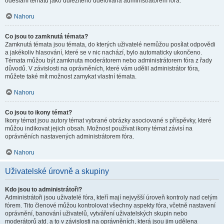
odeslání tématu jako důležitého udělována administrátorem fóra.
Nahoru
Co jsou to zamknutá témata?
Zamknutá témata jsou témata, do kterých uživatelé nemůžou posílat odpovědi
a jakékoliv hlasování, které se v nic nachází, bylo automaticky ukončeno.
Témata můžou být zamknuta moderátorem nebo administrátorem fóra z řady
důvodů. V závislosti na oprávněních, které vám udělil administrátor fóra,
můžete také mít možnost zamykat vlastní témata.
Nahoru
Co jsou to ikony témat?
Ikony témat jsou autory témat vybrané obrázky asociované s příspěvky, které
můžou indikovat jejich obsah. Možnost používat ikony témat závisí na
oprávněních nastavených administrátorem fóra.
Nahoru
Uživatelské úrovně a skupiny
Kdo jsou to administrátoři?
Administrátoři jsou uživatelé fóra, kteří mají nejvyšší úroveň kontroly nad celým
fórem. Tito členové můžou kontrolovat všechny aspekty fóra, včetně nastavení
oprávnění, banování uživatelů, vytváření uživatelských skupin nebo
moderátorů atd. a to v závislosti na oprávněních, která jsou jim udělena