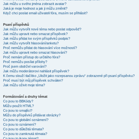
Jak můžu u svého jména zobrazit avatar?
Jaká je moje hodnost a jak ji můžu změnit?
Když chci poslat email uživateli fóra, musím se přihlásit?
Psaní příspěvků
Jak můžu vytvořit nové téma nebo poslat odpověď?
Jak můžu upravit nebo smazat příspěvek?
Jak můžu přidat ke svým příspěvků podpis?
Jak můžu vytvořit hlasování/anketu?
Proč nemůžu přidat do hlasování více možností?
Jak můžu upravit nebo smazat hlasování?
Proč nemám přístup do určitého fóra?
Proč nemůžu posílat přílohy?
Proč jsem obdržel varování?
Jak můžu moderátorovi nahlásit příspěvek?
K čemu slouží tlačítko „Uložit jako rozepsanou zprávu“ zobrazené při psaní příspěvku?
Proč musí být můj příspěvek schválen?
Jak můžu oživit moje téma?
Formátování a druhy témat
Co jsou to BBKódy?
Můžu použít HTML?
Co jsou to smajlíci?
Můžu do příspěvků přidávat obrázky?
Co jsou to globální oznámení?
Co jsou to oznámení?
Co jsou to důležitá témata?
Co jsou to zamknutá témata?
Co jsou to ikony témat?