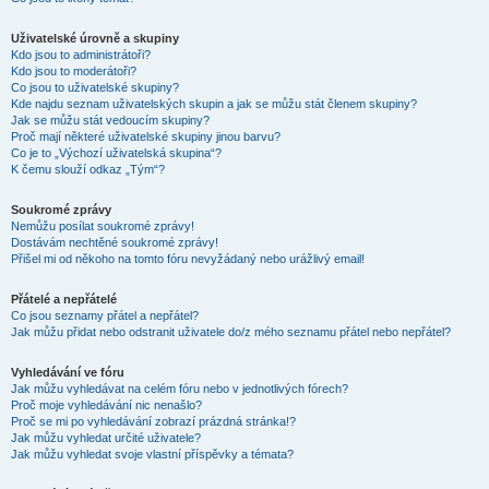
Uživatelské úrovně a skupiny
Kdo jsou to administrátoři?
Kdo jsou to moderátoři?
Co jsou to uživatelské skupiny?
Kde najdu seznam uživatelských skupin a jak se můžu stát členem skupiny?
Jak se můžu stát vedoucím skupiny?
Proč mají některé uživatelské skupiny jinou barvu?
Co je to „Výchozí uživatelská skupina“?
K čemu slouží odkaz „Tým“?
Soukromé zprávy
Nemůžu posílat soukromé zprávy!
Dostávám nechtěné soukromé zprávy!
Přišel mi od někoho na tomto fóru nevyžádaný nebo urážlivý email!
Přátelé a nepřátelé
Co jsou seznamy přátel a nepřátel?
Jak můžu přidat nebo odstranit uživatele do/z mého seznamu přátel nebo nepřátel?
Vyhledávání ve fóru
Jak můžu vyhledávat na celém fóru nebo v jednotlivých fórech?
Proč moje vyhledávání nic nenašlo?
Proč se mi po vyhledávání zobrazí prázdná stránka!?
Jak můžu vyhledat určité uživatele?
Jak můžu vyhledat svoje vlastní příspěvky a témata?