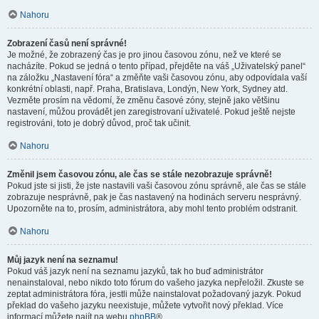
Nahoru
Zobrazení časů není správné!
Je možné, že zobrazený čas je pro jinou časovou zónu, než ve které se
nacházíte. Pokud se jedná o tento případ, přejděte na váš „Uživatelský panel“
na záložku „Nastavení fóra“ a změňte vaši časovou zónu, aby odpovídala vaší
konkrétní oblasti, např. Praha, Bratislava, Londýn, New York, Sydney atd.
Vezměte prosím na vědomí, že změnu časové zóny, stejně jako většinu
nastavení, můžou provádět jen zaregistrovaní uživatelé. Pokud ještě nejste
registrováni, toto je dobrý důvod, proč tak učinit.
Nahoru
Změnil jsem časovou zónu, ale čas se stále nezobrazuje správně!
Pokud jste si jisti, že jste nastavili vaši časovou zónu správně, ale čas se stále
zobrazuje nesprávně, pak je čas nastavený na hodinách serveru nesprávný.
Upozorněte na to, prosím, administrátora, aby mohl tento problém odstranit.
Nahoru
Můj jazyk není na seznamu!
Pokud váš jazyk není na seznamu jazyků, tak ho buď administrátor
nenainstaloval, nebo nikdo toto fórum do vašeho jazyka nepřeložil. Zkuste se
zeptat administrátora fóra, jestli může nainstalovat požadovaný jazyk. Pokud
překlad do vašeho jazyku neexistuje, můžete vytvořit nový překlad. Více
informací můžete najít na webu
phpBB
®.