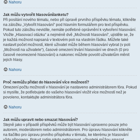
Nahoru
Jak můžu vytvořit hlasování/anketu?
Při posílání nového tématu, nebo při úpravě prvního příspěvku tématu, klikněte
na záložku „Vytvořit hlasování“ pod hlavním formulářem pro text příspěvku.
Pokud tuto záložku nevidíte, nemáte potřebné oprávnění k vytvoření hlasování.
Vložte „Hlasovací otázku“ a nejméně dvě „Možnosti hlasování“, ujistěte se, že
je každá možnost napsaná v textovém poli na vlastním řádku. Můžete také
nastavit počet možností, které uživatel může během hlasování vybrat (v poli
„Možností na uživatele“), časové omezení trvání hlasování ve dnech (0 pro
časově neomezené hlasování) a nakonec můžete povolit uživatelům měnit
jejich hlasy.
Nahoru
Proč nemůžu přidat do hlasování více možností?
Omezení počtu možností v hlasování je nastaveno administrátorem fóra. Pokud
si myslíte, že potřebujete do vašeho hlasování vložit více možností než je
povoleno, kontaktujte administrátora fóra.
Nahoru
Jak můžu upravit nebo smazat hlasování?
Stejně jako v případě příspěvků může být hlasování upraveno pouze jeho
autorem, moderátorem nebo administrátorem. Pro úpravu hlasování klikněte
na tlačítko pro úpravu prvního příspěvku v tématu, ke kterému je hlasování
vždy připojeno. Pokud zatím nikdo nehlasoval, uživatelé můžou smazat