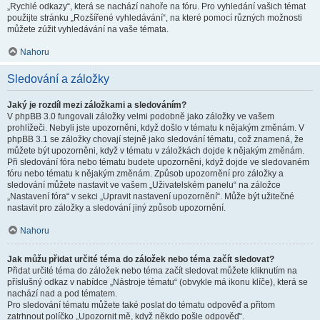
„Rychlé odkazy“, která se nachází nahoře na fóru. Pro vyhledání vašich témat
použijte stránku „Rozšířené vyhledávání“, na které pomocí různých možnosti
můžete zúžit vyhledávání na vaše témata.
Nahoru
Sledování a záložky
Jaký je rozdíl mezi záložkami a sledováním?
V phpBB 3.0 fungovali záložky velmi podobně jako záložky ve vašem
prohlížeči. Nebyli jste upozorněni, když došlo v tématu k nějakým změnám. V
phpBB 3.1 se záložky chovají stejně jako sledování tématu, což znamená, že
můžete být upozorněni, když v tématu v záložkách dojde k nějakým změnám.
Při sledování fóra nebo tématu budete upozorněni, když dojde ve sledovaném
fóru nebo tématu k nějakým změnám. Způsob upozornění pro záložky a
sledování můžete nastavit ve vašem „Uživatelském panelu“ na záložce
„Nastavení fóra“ v sekci „Upravit nastavení upozornění“. Může být užitečné
nastavit pro záložky a sledování jiný způsob upozornění.
Nahoru
Jak můžu přidat určité téma do záložek nebo téma začít sledovat?
Přidat určité téma do záložek nebo téma začít sledovat můžete kliknutím na
příslušný odkaz v nabídce „Nástroje tématu“ (obvykle má ikonu klíče), která se
nachází nad a pod tématem.
Pro sledování tématu můžete také poslat do tématu odpověď a přitom
zatrhnout políčko „Upozornit mě, když někdo pošle odpověď“.