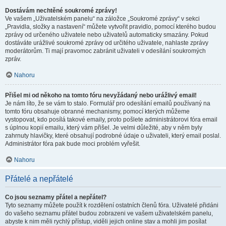
Dostávám nechtěné soukromé zprávy!
Ve vašem „Uživatelském panelu“ na záložce „Soukromé zprávy“ v sekci
„Pravidla, složky a nastavení“ můžete vytvořit pravidlo, pomocí kterého budou
zprávy od určeného uživatele nebo uživatelů automaticky smazány. Pokud
dostáváte urážlivé soukromé zprávy od určitého uživatele, nahlaste zprávy
moderátorům. Ti mají pravomoc zabránit uživateli v odesílání soukromých
zpráv.
Nahoru
Přišel mi od někoho na tomto fóru nevyžádaný nebo urážlivý email!
Je nám líto, že se vám to stalo. Formulář pro odesílání emailů používaný na
tomto fóru obsahuje obranné mechanismy, pomocí kterých můžeme
vystopovat, kdo posílá takové emaily, proto pošlete administrátorovi fóra email
s úplnou kopií emailu, který vám přišel. Je velmi důležité, aby v něm byly
zahrnuty hlavičky, které obsahují podrobné údaje o uživateli, který email poslal.
Administrátor fóra pak bude moci problém vyřešit.
Nahoru
Přátelé a nepřátelé
Co jsou seznamy přátel a nepřátel?
Tyto seznamy můžete použít k rozdělení ostatních členů fóra. Uživatelé přidáni
do vašeho seznamu přátel budou zobrazeni ve vašem uživatelském panelu,
abyste k nim měli rychlý přístup, viděli jejich online stav a mohli jim posílat