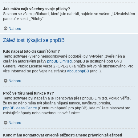
Jak můžu najít všechny svoje přílohy?
Seznam se všemi přílohami, které jste nahráli, najdete ve vašem „Uživatelském
panelu“ v sekci „Přílohy“.
Nahoru
Záležitosti týkající se phpBB
Kdo napsal toto diskusní fórum?
Tento software (v jeho nemodifikované podobě) byl vytvořen, zveřejněn a
chráněn autorskými právy
phpBB Limited
. phpBB je dostupné pod GNU
General Public License verze 2 (GPL-2.0) a může být volně distribuováno. Pro
více informací se podívejte na stránku
About phpBB
(angl.).
Nahoru
Proč ve fóru není funkce XY?
Tento software byl napsán a je licencován přes phpBB Limited. Pokud věříte,
že by do něho měla být přidána nějaká funkce, navštivte, prosím,
phpBB Ideas Centre
(Centrum nápadů pro phpBB), kde můžete hlasovat pro
existující nápady nebo navrhnout nové funkce.
Nahoru
Koho mám kontaktovat ohledně stížnosti a/nebo právních záležitostí