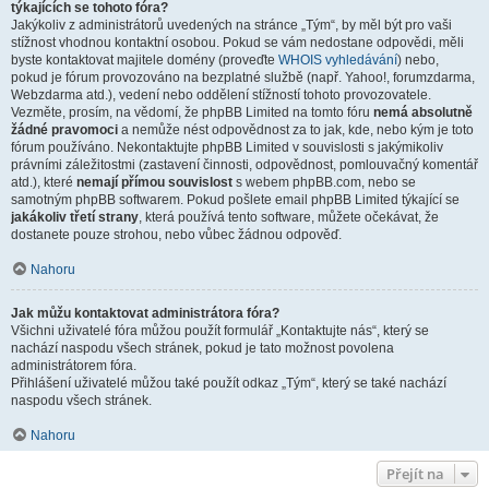
týkajících se tohoto fóra?
Jakýkoliv z administrátorů uvedených na stránce „Tým“, by měl být pro vaši
stížnost vhodnou kontaktní osobou. Pokud se vám nedostane odpovědi, měli
byste kontaktovat majitele domény (proveďte
WHOIS vyhledávání
) nebo,
pokud je fórum provozováno na bezplatné službě (např. Yahoo!, forumzdarma,
Webzdarma atd.), vedení nebo oddělení stížností tohoto provozovatele.
Vezměte, prosím, na vědomí, že phpBB Limited na tomto fóru
nemá absolutně
žádné pravomoci
a nemůže nést odpovědnost za to jak, kde, nebo kým je toto
fórum používáno. Nekontaktujte phpBB Limited v souvislosti s jakýmikoliv
právními záležitostmi (zastavení činnosti, odpovědnost, pomlouvačný komentář
atd.), které
nemají přímou souvislost
s webem phpBB.com, nebo se
samotným phpBB softwarem. Pokud pošlete email phpBB Limited týkající se
jakákoliv třetí strany
, která používá tento software, můžete očekávat, že
dostanete pouze strohou, nebo vůbec žádnou odpověď.
Nahoru
Jak můžu kontaktovat administrátora fóra?
Všichni uživatelé fóra můžou použít formulář „Kontaktujte nás“, který se
nachází naspodu všech stránek, pokud je tato možnost povolena
administrátorem fóra.
Přihlášení uživatelé můžou také použít odkaz „Tým“, který se také nachází
naspodu všech stránek.
Nahoru
Přejít na