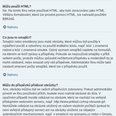
Můžu použít HTML?
Ne. Na tomto fóru nelze používat HTML, aby bylo zpracováno jako HTML.
Většinu formátování, které lze provést pomocí HTML, lze nahradit použitím
BBKódů.
Nahoru
Co jsou to smajlíci?
Smajlíci nebo emotikony jsou malé obrázky, které můžou být použity k
vyjádření pocitů a vytvořeny za použití krátkého kódu, např. kód :) znamená
radost a kód :( znamená smutek. Úplný seznam smajlíků najdete na formuláři,
na kterém se tvoří zprávy a příspěvky. Pokuste se nepoužívat smajlíky v příliš
velkém počtu, protože můžou způsobit nečitelnost příspěvku a moderátoři by je
mohli odstranit, nebo smazat celý váš příspěvek. Administrátor fóra může také
nastavit omezení počtu smajlíků, které lze v příspěvku použít.
Nahoru
Můžu do příspěvků přidávat obrázky?
Ano, obrázky můžou být ve vašich příspěvcích zobrazeny. Pokud administrátor
povolil ve fóru používání příloh, budete moci nahrát obrázek do fóra. V
opačném případě musíte odkázat na obrázek, který se nachází na veřejně
přístupném webovém serveru, např. http://www.priklad.cz/muj-obrazek.gif.
Nemůžete odkázat na obrázek uložený ve vašem vlastním počítači (pokud to
není veřejně přístupný server) ani na obrázky uložené za nějakým
autentizačním mechanizmem, např. v emailech na seznamu.cz nebo v Gmailu,