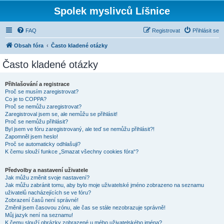
Spolek myslivců Líšnice
FAQ
Registrovat
Přihlásit se
Obsah fóra
Často kladené otázky
Často kladené otázky
Přihlašování a registrace
Proč se musím zaregistrovat?
Co je to COPPA?
Proč se nemůžu zaregistrovat?
Zaregistroval jsem se, ale nemůžu se přihlásit!
Proč se nemůžu přihlásit?
Byl jsem ve fóru zaregistrovaný, ale teď se nemůžu přihlásit?!
Zapomněl jsem heslo!
Proč se automaticky odhlašuji?
K čemu slouží funkce „Smazat všechny cookies fóra“?
Předvolby a nastavení uživatele
Jak můžu změnit svoje nastavení?
Jak můžu zabránit tomu, aby bylo moje uživatelské jméno zobrazeno na seznamu
uživatelů nacházejících se ve fóru?
Zobrazení časů není správné!
Změnil jsem časovou zónu, ale čas se stále nezobrazuje správně!
Můj jazyk není na seznamu!
K čemu slouží obrázky zobrazené u mého uživatelského jména?