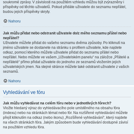
soukromé zprávy. V závislosti na použitém vzhledu můžou být zvýrazněny i
příspěvky od těchto uživatelů. Pokud přidáte uživatele do seznamu nepřátel,
budou jejich příspěvky skryty.
Nahoru
Jak můžu přidat nebo odstranit uživatele do/z mého seznamu přátel nebo
nepřátel?
Uživatele můžete přidat do vašeho seznamu dvěma způsoby. Po kliknutí na
jméno uživatele se dostanete na stránku s profilem uživatele, kde najdete
odkaz, pomocí kterého můžete uživatele přidat do seznamu přátel nebo
nepřátel. Nebo můžete ve vašem „Uživatelském panelu“ na záložce „Přátelé a
nepřátelé“ přímo přidat uživatele do jednoho ze seznamů vložením jejich
uživatelských jmen. Na stejné stránce můžete také odstranit uživatele z vašich
seznamů.
Nahoru
Vyhledávání ve fóru
Jak můžu vyhledávat na celém fóru nebo v jednotlivých fórech?
Vložte hledaný výraz do vyhledávacího pole umístěného na obsahu fóra
(indexu) nebo na stránkách témat nebo fór. Na rozšířené vyhledávání můžete
přejít kliknutím na odkaz (nebo ikonu) „Rozšířené vyhledávání“, který najdete
na všech stránkách fóra. Jakým způsobem bude vyhledávání dostupné závisí
na použitém vzhledu fóra.