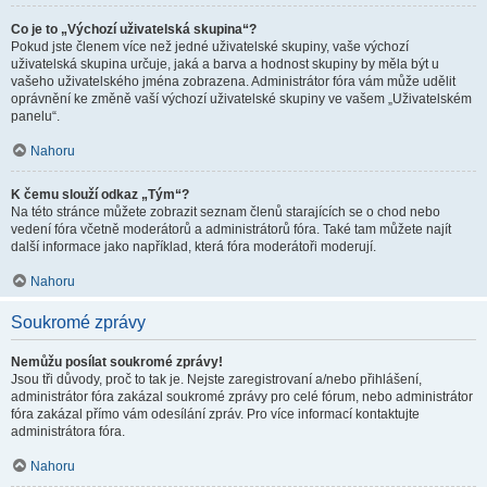
Co je to „Výchozí uživatelská skupina“?
Pokud jste členem více než jedné uživatelské skupiny, vaše výchozí
uživatelská skupina určuje, jaká a barva a hodnost skupiny by měla být u
vašeho uživatelského jména zobrazena. Administrátor fóra vám může udělit
oprávnění ke změně vaší výchozí uživatelské skupiny ve vašem „Uživatelském
panelu“.
Nahoru
K čemu slouží odkaz „Tým“?
Na této stránce můžete zobrazit seznam členů starajících se o chod nebo
vedení fóra včetně moderátorů a administrátorů fóra. Také tam můžete najít
další informace jako například, která fóra moderátoři moderují.
Nahoru
Soukromé zprávy
Nemůžu posílat soukromé zprávy!
Jsou tři důvody, proč to tak je. Nejste zaregistrovaní a/nebo přihlášení,
administrátor fóra zakázal soukromé zprávy pro celé fórum, nebo administrátor
fóra zakázal přímo vám odesílání zpráv. Pro více informací kontaktujte
administrátora fóra.
Nahoru